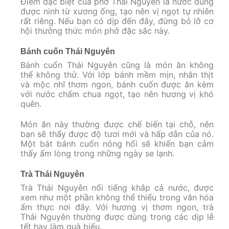
Điểm đặc biệt của phở Thái Nguyên là nước dùng
được ninh từ xương ống, tạo nên vị ngọt tự nhiên
rất riêng. Nếu bạn có dịp đến đây, đừng bỏ lỡ cơ
hội thưởng thức món phở đặc sắc này.
Bánh cuốn Thái Nguyên
Bánh cuốn Thái Nguyên cũng là món ăn không
thể không thử. Với lớp bánh mềm mịn, nhân thịt
và mộc nhĩ thơm ngon, bánh cuốn được ăn kèm
với nước chấm chua ngọt, tạo nên hương vị khó
quên.
Món ăn này thường được chế biến tại chỗ, nên
bạn sẽ thấy được độ tươi mới và hấp dẫn của nó.
Một bát bánh cuốn nóng hổi sẽ khiến bạn cảm
thấy ấm lòng trong những ngày se lạnh.
Trà Thái Nguyên
Trà Thái Nguyên nổi tiếng khắp cả nước, được
xem như một phần không thể thiếu trong văn hóa
ẩm thực nơi đây. Với hương vị thơm ngon, trà
Thái Nguyên thường được dùng trong các dịp lễ
tết hay làm quà biếu.