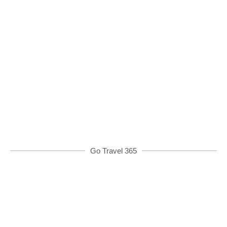
Đặt xe qua App
Từ 08h00 đến 16h00 được giảm giá và nhiều
ưu đãi khác
ĐẶT XE NGAY
Go Travel 365