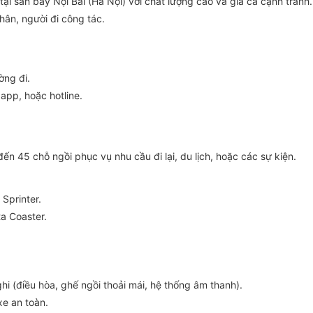
tại sân bay Nội Bài (Hà Nội) với chất lượng cao và giá cả cạnh tranh.
hân, người đi công tác.
ờng đi.
app, hoặc hotline.
đến 45 chỗ ngồi phục vụ nhu cầu đi lại, du lịch, hoặc các sự kiện.
 Sprinter.
a Coaster.
ghi (điều hòa, ghế ngồi thoải mái, hệ thống âm thanh).
xe an toàn.