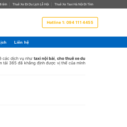
i tỉnh
Thuê Xe Đi Du Lịch Lễ Hội
Thuê Xe Taxi Hà Nội Đi Tỉnh
Hotline 1: 094 111 4455
Lịch
Liên hệ
về các dịch vụ như
taxi nội bài
,
cho thuê xe du
ận tải 365 đã khẳng định được vị thế của mình