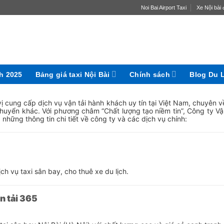
Noi Bai Airport Taxi
Xe Nội bài đ
ch 2025
Bảng giá taxi Nội Bài
Chính sách
Blog Du 
ị cung cấp dịch vụ vận tải hành khách uy tín tại Việt Nam, chuyên 
chuyển khác. Với phương châm “Chất lượng tạo niềm tin”, Công ty V
 những thông tin chi tiết về công ty và các dịch vụ chính:
ịch vụ taxi sân bay, cho thuê xe du lịch.
n tải 365