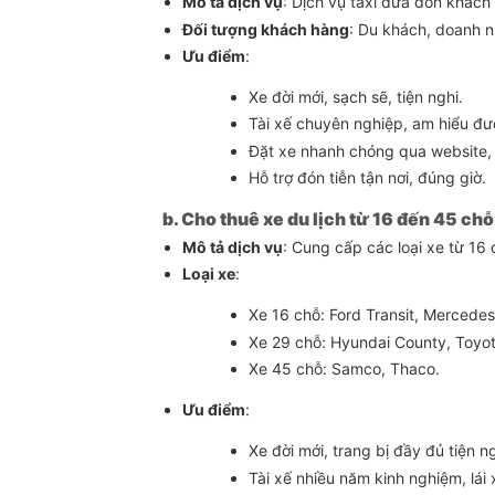
Mô tả dịch vụ
: Dịch vụ taxi đưa đón khách 
Đối tượng khách hàng
: Du khách, doanh n
Ưu điểm
:
Xe đời mới, sạch sẽ, tiện nghi.
Tài xế chuyên nghiệp, am hiểu đư
Đặt xe nhanh chóng qua website, 
Hỗ trợ đón tiễn tận nơi, đúng giờ.
b. Cho thuê xe du lịch từ 16 đến 45 chỗ
Mô tả dịch vụ
: Cung cấp các loại xe từ 16 
Loại xe
:
Xe 16 chỗ: Ford Transit, Mercedes
Xe 29 chỗ: Hyundai County, Toyot
Xe 45 chỗ: Samco, Thaco.
Ưu điểm
:
Xe đời mới, trang bị đầy đủ tiện n
Tài xế nhiều năm kinh nghiệm, lái 