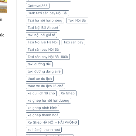
Gotravel365
Grab taxi sân bay Nội Bài
i,
Taxi hà nội hải phòng
Taxi Nội Bài
Taxi Nội Bài Airport
húc
taxi nội bài giá rẻ
Taxi Nội Bài Hà Nội
Taxi sân bay
Taxi sân bay Nội Bài
Taxi sân bay Nội Bài 180k
taxi đường dài
taxi đường dài giá rẻ
thuê xe du lịch
thuê xe du lịch 16 chỗ
xe du lich 16 cho
Xe Ghép
xe ghép hà nội hải dương
xe ghép ninh bình
xe ghép thanh hoá
Xe Ghép HÀ NỘI – HẢI PHÒNG
xe hà nội thanh hoá