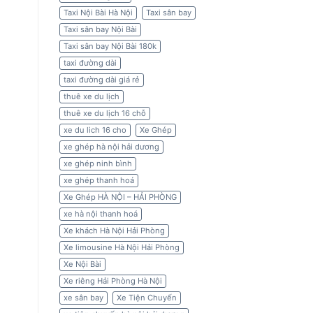
Taxi Nội Bài Hà Nội
Taxi sân bay
Taxi sân bay Nội Bài
Taxi sân bay Nội Bài 180k
taxi đường dài
taxi đường dài giá rẻ
thuê xe du lịch
thuê xe du lịch 16 chỗ
xe du lich 16 cho
Xe Ghép
xe ghép hà nội hải dương
xe ghép ninh bình
xe ghép thanh hoá
Xe Ghép HÀ NỘI – HẢI PHÒNG
xe hà nội thanh hoá
Xe khách Hà Nội Hải Phòng
Xe limousine Hà Nội Hải Phòng
Xe Nội Bài
Xe riêng Hải Phòng Hà Nội
xe sân bay
Xe Tiện Chuyến