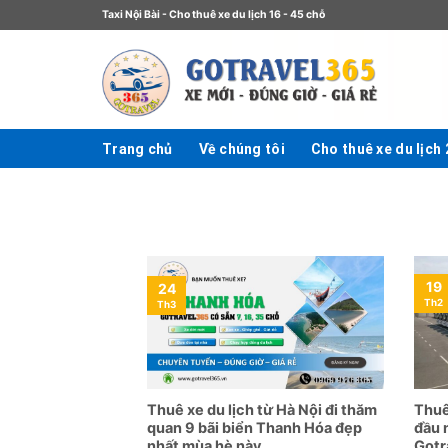
Taxi Nội Bài - Cho thuê xe du lịch 16 - 45 chỗ
Trang chủ
Về chúng tôi
Cho thuê xe du lịch
19
24
Th2
Th3
Thuê xe du lịch từ Hà Nội đi thăm
Thuê
quan 9 bãi biển Thanh Hóa đẹp
đầu 
nhất mùa hè này
Gotr