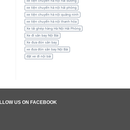
xe tiện chuyến hà nội hải dương
xe tiện chuyến hà nội hải phòng
xe tiện chuyến hà nội quảng ninh
xe tiện chuyến hà nội thanh hóa
Xe tải ghép hàng Hà Nội Hải Phòng
Xe đi sân bay Nội Bài
Xe đưa đón sân bay
xe đưa đón sân bay Nội Bài
đặt xe đi nội bài
LLOW US ON FACEBOOK