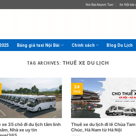
Noi Bai Airport Taxi
Xe Nội bài đ
 2025
Bảng giá taxi Nội Bài
Chính sách
Blog Du Lịch
THUÊ XE DU LỊCH
TAG ARCHIVES:
24
Th12
 xe 35 chỗ đi du lịch tâm linh
Thuê xe du lịch đi lễ Chùa Tam
năm, Nhà xe uy tín
Chúc, Hà Nam từ Hà Nội
avel365