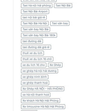
Taxi hà nội hải phòng
Taxi Nội Bài
Taxi Nội Bài Airport
taxi nội bài giá rẻ
Taxi Nội Bài Hà Nội
Taxi sân bay
Taxi sân bay Nội Bài
Taxi sân bay Nội Bài 180k
taxi đường dài
taxi đường dài giá rẻ
thuê xe du lịch
thuê xe du lịch 16 chỗ
xe du lich 16 cho
Xe Ghép
xe ghép hà nội hải dương
xe ghép ninh bình
xe ghép thanh hoá
Xe Ghép HÀ NỘI – HẢI PHÒNG
xe hà nội thanh hoá
Xe khách Hà Nội Hải Phòng
Xe limousine Hà Nội Hải Phòng