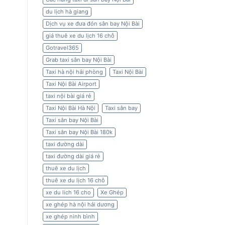
du lịch hà giang
Dịch vụ xe đưa đón sân bay Nội Bài
giá thuê xe du lịch 16 chỗ
Gotravel365
Grab taxi sân bay Nội Bài
Taxi hà nội hải phòng
Taxi Nội Bài
Taxi Nội Bài Airport
taxi nội bài giá rẻ
Taxi Nội Bài Hà Nội
Taxi sân bay
Taxi sân bay Nội Bài
Taxi sân bay Nội Bài 180k
taxi đường dài
taxi đường dài giá rẻ
thuê xe du lịch
thuê xe du lịch 16 chỗ
xe du lich 16 cho
Xe Ghép
xe ghép hà nội hải dương
xe ghép ninh bình