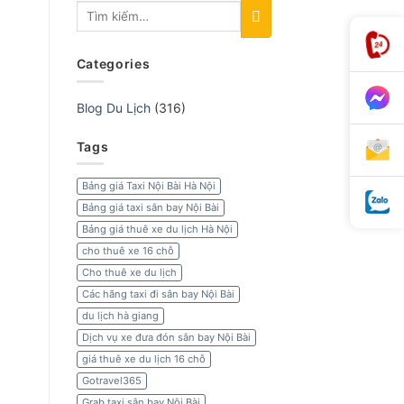
Categories
Blog Du Lịch
(316)
Tags
Bảng giá Taxi Nội Bài Hà Nội
Bảng giá taxi sân bay Nội Bài
Bảng giá thuê xe du lịch Hà Nội
cho thuê xe 16 chỗ
Cho thuê xe du lịch
Các hãng taxi đi sân bay Nội Bài
du lịch hà giang
Dịch vụ xe đưa đón sân bay Nội Bài
giá thuê xe du lịch 16 chỗ
Gotravel365
Grab taxi sân bay Nội Bài