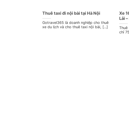
Thuê taxi đi nội bài tại Hà Nội
Xe 1
Lải 
Gotravel365 là doanh nghiệp cho thuê
xe du lịch và cho thuê taxi nội bài, [...]
Thuê 
chỉ 7