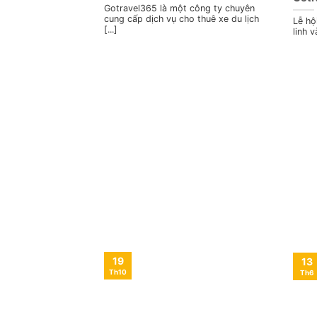
Gotravel365 là một công ty chuyên
cung cấp dịch vụ cho thuê xe du lịch
Lễ hộ
[...]
linh 
19
13
Th10
Th6