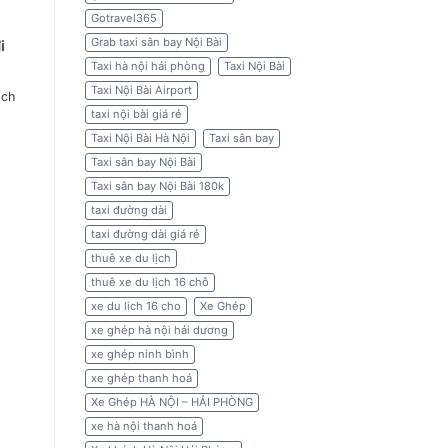
Gotravel365
Grab taxi sân bay Nội Bài
i
Taxi hà nội hải phòng
Taxi Nội Bài
Taxi Nội Bài Airport
ịch
taxi nội bài giá rẻ
Taxi Nội Bài Hà Nội
Taxi sân bay
Taxi sân bay Nội Bài
Taxi sân bay Nội Bài 180k
taxi đường dài
taxi đường dài giá rẻ
thuê xe du lịch
thuê xe du lịch 16 chỗ
xe du lich 16 cho
Xe Ghép
xe ghép hà nội hải dương
xe ghép ninh bình
xe ghép thanh hoá
Xe Ghép HÀ NỘI – HẢI PHÒNG
xe hà nội thanh hoá