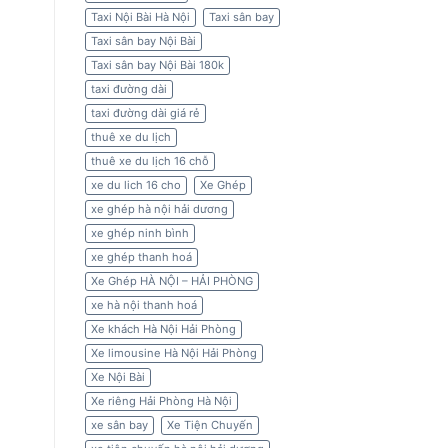
Taxi Nội Bài Hà Nội
Taxi sân bay
Taxi sân bay Nội Bài
Taxi sân bay Nội Bài 180k
taxi đường dài
taxi đường dài giá rẻ
thuê xe du lịch
thuê xe du lịch 16 chỗ
xe du lich 16 cho
Xe Ghép
xe ghép hà nội hải dương
xe ghép ninh bình
xe ghép thanh hoá
Xe Ghép HÀ NỘI – HẢI PHÒNG
xe hà nội thanh hoá
Xe khách Hà Nội Hải Phòng
Xe limousine Hà Nội Hải Phòng
Xe Nội Bài
Xe riêng Hải Phòng Hà Nội
xe sân bay
Xe Tiện Chuyến