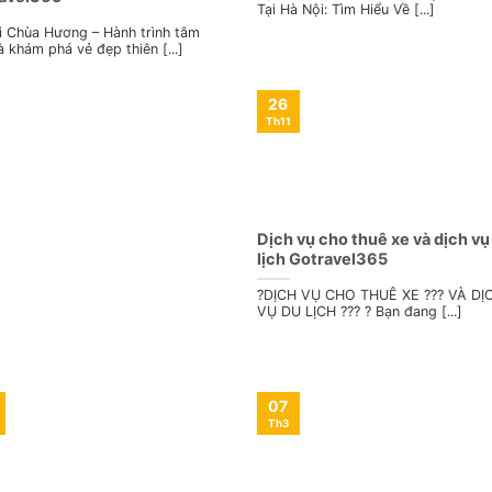
Tại Hà Nội: Tìm Hiểu Về [...]
i Chùa Hương – Hành trình tâm
và khám phá vẻ đẹp thiên [...]
26
Th11
Dịch vụ cho thuê xe và dịch vụ
lịch Gotravel365
?DỊCH VỤ CHO THUÊ XE ??? VÀ DỊ
VỤ DU LỊCH ??? ? Bạn đang [...]
07
Th3