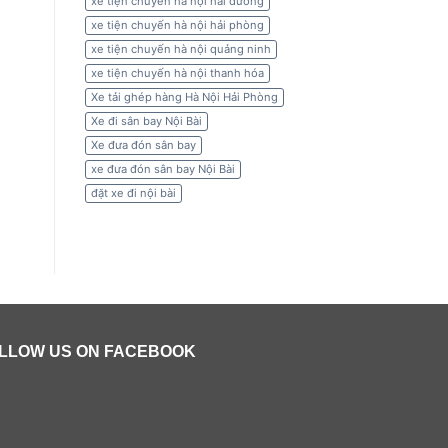
xe tiện chuyến hà nội hải dương
xe tiện chuyến hà nội hải phòng
xe tiện chuyến hà nội quảng ninh
xe tiện chuyến hà nội thanh hóa
Xe tải ghép hàng Hà Nội Hải Phòng
Xe đi sân bay Nội Bài
Xe đưa đón sân bay
xe đưa đón sân bay Nội Bài
đặt xe đi nội bài
LLOW US ON FACEBOOK