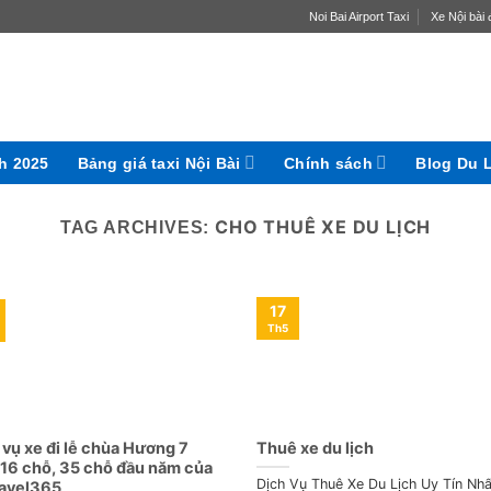
Noi Bai Airport Taxi
Xe Nội bài đ
ch 2025
Bảng giá taxi Nội Bài
Chính sách
Blog Du 
CHO THUÊ XE DU LỊCH
TAG ARCHIVES:
17
Th5
 vụ xe đi lễ chùa Hương 7
Thuê xe du lịch
 16 chỗ, 35 chỗ đầu năm của
Dịch Vụ Thuê Xe Du Lịch Uy Tín Nhấ
avel365