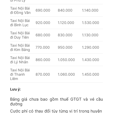
đi Phủ Lý
Taxi Nội Bài
690.000
840.000
1.140.000
đi Đồng Văn
Taxi Nội Bài
920.000
1.120.000
1.530.000
đi Bình Lục
Taxi Nội Bài
680.000
830.000
1.130.000
đi Duy Tiên
Taxi Nội Bài
770.000
950.000
1.290.000
đi Kim Bảng
Taxi Nội Bài
860.000
1.050.000
1.430.000
đi Lý Nhân
Taxi Nội Bài
đi Thanh
870.000
1.060.000
1.450.000
Liêm
Lưu ý:
Bảng giá chưa bao gồm thuế GTGT và vé cầu
đường
Cước phí có thay đổi tùy từng vị trí trong huyện