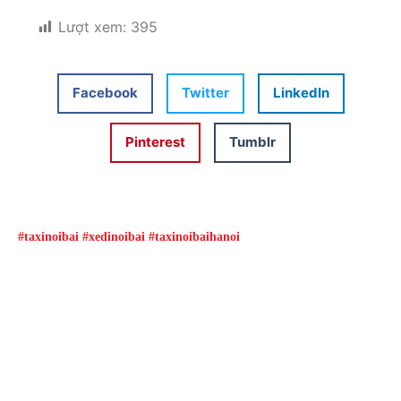
Lượt xem:
395
Facebook
Twitter
LinkedIn
Pinterest
Tumblr
#taxinoibai #xedinoibai #taxinoibaihanoi
Đặt xe qua App
Từ 08h00 đến 16h00 được giảm giá và nhiều
ưu đãi khác