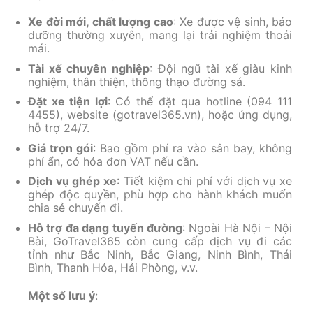
Xe đời mới, chất lượng cao
: Xe được vệ sinh, bảo
dưỡng thường xuyên, mang lại trải nghiệm thoải
mái.
Tài xế chuyên nghiệp
: Đội ngũ tài xế giàu kinh
nghiệm, thân thiện, thông thạo đường sá.
Đặt xe tiện lợi
: Có thể đặt qua hotline (094 111
4455), website (gotravel365.vn), hoặc ứng dụng,
hỗ trợ 24/7.
Giá trọn gói
: Bao gồm phí ra vào sân bay, không
phí ẩn, có hóa đơn VAT nếu cần.
Dịch vụ ghép xe
: Tiết kiệm chi phí với dịch vụ xe
ghép độc quyền, phù hợp cho hành khách muốn
chia sẻ chuyến đi.
Hỗ trợ đa dạng tuyến đường
: Ngoài Hà Nội – Nội
Bài, GoTravel365 còn cung cấp dịch vụ đi các
tỉnh như Bắc Ninh, Bắc Giang, Ninh Bình, Thái
Bình, Thanh Hóa, Hải Phòng, v.v.
Một số lưu ý
: