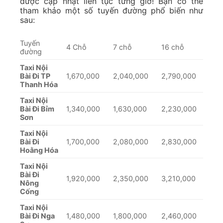
được cập nhật liên tục từng giờ! Bạn có thể
tham khảo một số tuyến đường phổ biến như
sau:
Tuyến
4 Chỗ
7 chỗ
16 chỗ
đường
Taxi Nội
Bài Đi TP
1,670,000
2,040,000
2,790,000
Thanh Hóa
Taxi Nội
Bài Đi Bỉm
1,340,000
1,630,000
2,230,000
Sơn
Taxi Nội
Bài Đi
1,700,000
2,080,000
2,830,000
Hoằng Hóa
Taxi Nội
Bài Đi
1,920,000
2,350,000
3,210,000
Nông
Cống
Taxi Nội
Bài Đi Nga
1,480,000
1,800,000
2,460,000