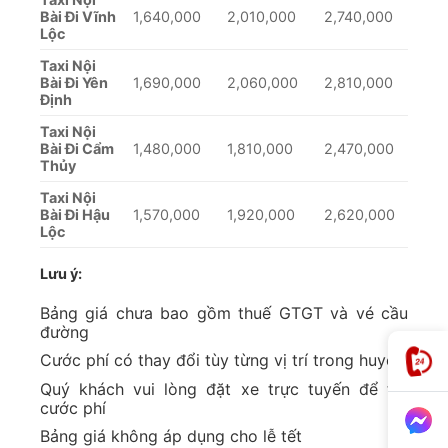
Bài Đi Vĩnh
1,640,000
2,010,000
2,740,000
Lộc
Taxi Nội
Bài Đi Yên
1,690,000
2,060,000
2,810,000
Định
Taxi Nội
Bài Đi Cẩm
1,480,000
1,810,000
2,470,000
Thủy
Taxi Nội
Bài Đi Hậu
1,570,000
1,920,000
2,620,000
Lộc
Lưu ý:
Bảng giá chưa bao gồm thuế GTGT và vé cầu
đường
Cước phí có thay đổi tùy từng vị trí trong huyện
Quý khách vui lòng đặt xe trực tuyến để tra
cước phí
Bảng giá không áp dụng cho lễ tết