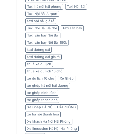
Taxi hà nội hải phòng
Taxi Nội Bài
Taxi Nội Bài Airport
taxi nội bài giá rẻ
Taxi Nội Bài Hà Nội
Taxi sân bay
Taxi sân bay Nội Bài
Taxi sân bay Nội Bài 180k
taxi đường dài
taxi đường dài giá rẻ
thuê xe du lịch
thuê xe du lịch 16 chỗ
xe du lich 16 cho
Xe Ghép
xe ghép hà nội hải dương
xe ghép ninh bình
xe ghép thanh hoá
Xe Ghép HÀ NỘI – HẢI PHÒNG
xe hà nội thanh hoá
Xe khách Hà Nội Hải Phòng
Xe limousine Hà Nội Hải Phòng