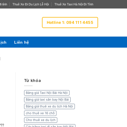
i tỉnh
Thuê Xe Đi Du Lịch Lễ Hội
Thuê Xe Taxi Hà Nội Đi Tỉnh
Hotline 1: 094 111 4455
Lịch
Liên hệ
I
Từ khóa
Bảng giá Taxi Nội Bài Hà Nội
Bảng giá taxi sân bay Nội Bài
Bảng giá thuê xe du lịch Hà Nội
cho thuê xe 16 chỗ
Cho thuê xe du lịch
???
Các hãng taxi đi sân bay Nội Bài