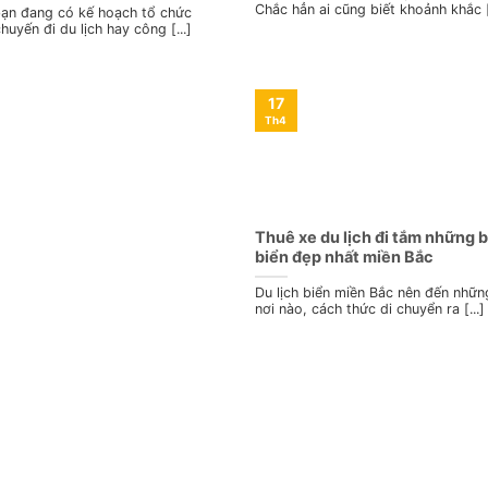
Chắc hẳn ai cũng biết khoảnh khắc [.
ạn đang có kế hoạch tổ chức
huyến đi du lịch hay công [...]
17
Th4
Thuê xe du lịch đi tắm những b
biển đẹp nhất miền Bắc
Du lịch biển miền Bắc nên đến nhữn
nơi nào, cách thức di chuyển ra [...]