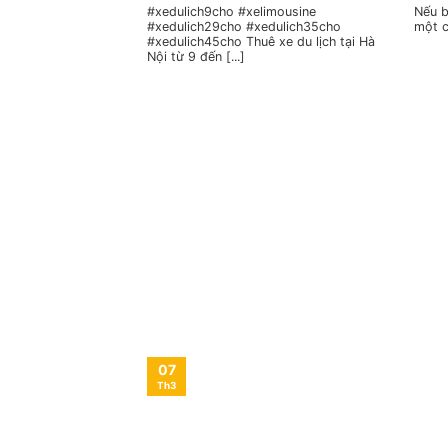
#xedulich9cho #xelimousine
Nếu b
#xedulich29cho #xedulich35cho
một c
#xedulich45cho Thuê xe du lịch tại Hà
Nội từ 9 đến [...]
07
Th3