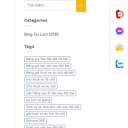
Categories
Blog Du Lịch
(316)
Tags
Bảng giá Taxi Nội Bài Hà Nội
Bảng giá taxi sân bay Nội Bài
Bảng giá thuê xe du lịch Hà Nội
cho thuê xe 16 chỗ
Cho thuê xe du lịch
Các hãng taxi đi sân bay Nội Bài
du lịch hà giang
Dịch vụ xe đưa đón sân bay Nội Bài
giá thuê xe du lịch 16 chỗ
Gotravel365
Grab taxi sân bay Nội Bài