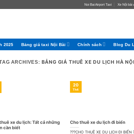
Noi Bai Airport Taxi
Xe Nội bài đ
ch 2025
Bảng giá taxi Nội Bài
Chính sách
Blog Du 
BẢNG GIÁ THUÊ XE DU LỊCH HÀ NỘ
TAG ARCHIVES:
20
Th4
thuê xe du lịch: Tất cả những
Cho thuê xe du lịch đi biển
ạn cần biết
???CHO THUÊ XE DU LỊCH ĐI BIỂN 