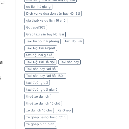
..]
du lịch hà giang
Dịch vụ xe đưa đón sân bay Nội Bài
giá thuê xe du lịch 16 chỗ
Gotravel365
Grab taxi sân bay Nội Bài
Taxi hà nội hải phòng
Taxi Nội Bài
Taxi Nội Bài Airport
taxi nội bài giá rẻ
Taxi Nội Bài Hà Nội
Taxi sân bay
ãi
Taxi sân bay Nội Bài
Taxi sân bay Nội Bài 180k
g
taxi đường dài
taxi đường dài giá rẻ
thuê xe du lịch
thuê xe du lịch 16 chỗ
xe du lich 16 cho
Xe Ghép
xe ghép hà nội hải dương
xe ghép ninh bình