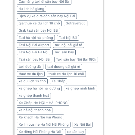
Các hãng taxi đi sân bay Nội Bài
du lịch hà giang
Dịch vụ xe đưa đón sân bay Nội Bài
giá thuê xe du lịch 16 chỗ
Gotravel365
Grab taxi sân bay Nội Bài
Taxi hà nội hải phòng
Taxi Nội Bài
Taxi Nội Bài Airport
taxi nội bài giá rẻ
Taxi Nội Bài Hà Nội
Taxi sân bay
Taxi sân bay Nội Bài
Taxi sân bay Nội Bài 180k
taxi đường dài
taxi đường dài giá rẻ
thuê xe du lịch
thuê xe du lịch 16 chỗ
xe du lich 16 cho
Xe Ghép
xe ghép hà nội hải dương
xe ghép ninh bình
xe ghép thanh hoá
Xe Ghép HÀ NỘI – HẢI PHÒNG
xe hà nội thanh hoá
Xe khách Hà Nội Hải Phòng
Xe limousine Hà Nội Hải Phòng
Xe Nội Bài
Xe riêng Hải Phòng Hà Nội
xe sân bay