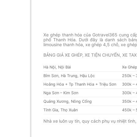
Xe ghép thanh hóa của Gotravel365 cung cấp 
phố Thanh Hóa. Dưới đây là danh sách bảng 
limousine thanh hóa, xe ghép 4,5 chỗ, xe ghép
BẢNG GIÁ XE GHÉP, XE TIỆN CHUYẾN, XE TA
Hà Nội, Nội Bài
Xe Ghé
Bỉm Sơn, Hà Trung, Hậu Lộc
250k – 
Hoằng Hóa + Tp Thanh Hóa + Triệu Sơn
300k – 
Nga Sơn – Kim Sơn
300k – 
Quảng Xương, Nông Cống
350k – 
Tỉnh Gia, Thọ Xuân
450k – 
Nhà xe luôn uy tín, quy cách phụ vụ nhiệt tình