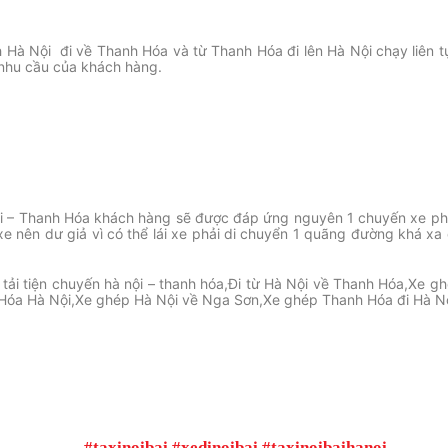
 Hà Nội đi về Thanh Hóa và từ Thanh Hóa đi lên Hà Nội chạy liên t
 nhu cầu của khách hàng.
Nội – Thanh Hóa khách hàng sẽ được đáp ứng nguyên 1 chuyến xe p
 xe nên dư giả vì có thể lái xe phải di chuyển 1 quãng đường khá xa
tải tiện chuyến hà nội – thanh hóa,Đi từ Hà Nội về Thanh Hóa,Xe g
Hóa Hà Nội,Xe ghép Hà Nội về Nga Sơn,Xe ghép Thanh Hóa đi Hà Nộ
#taxinoibai #xedinoibai #taxinoibaihanoi