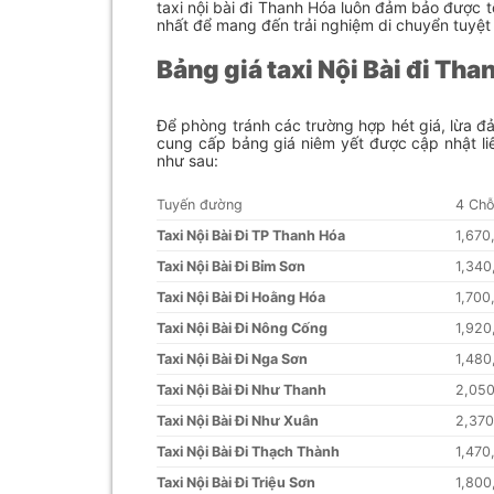
taxi nội bài đi Thanh Hóa luôn đảm bảo được 
nhất để mang đến trải nghiệm di chuyển tuyệt 
Bảng giá taxi Nội Bài đi Tha
Để phòng tránh các trường hợp hét giá, lừa đả
cung cấp bảng giá niêm yết được cập nhật li
như sau:
Tuyến đường
4 Ch
Taxi Nội Bài Đi TP Thanh Hóa
1,670
Taxi Nội Bài Đi Bỉm Sơn
1,340
Taxi Nội Bài Đi Hoằng Hóa
1,700
Taxi Nội Bài Đi Nông Cống
1,920
Taxi Nội Bài Đi Nga Sơn
1,480
Taxi Nội Bài Đi Như Thanh
2,05
Taxi Nội Bài Đi Như Xuân
2,37
Taxi Nội Bài Đi Thạch Thành
1,470
Taxi Nội Bài Đi Triệu Sơn
1,800