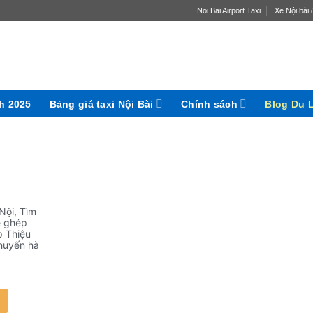
Noi Bai Airport Taxi
Xe Nội bài đ
ch 2025
Bảng giá taxi Nội Bài
Chính sách
Blog Du 
Nội
,
Tìm
e ghép
p Thiệu
chuyến hà