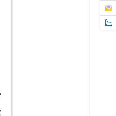
g
t
y
ụ