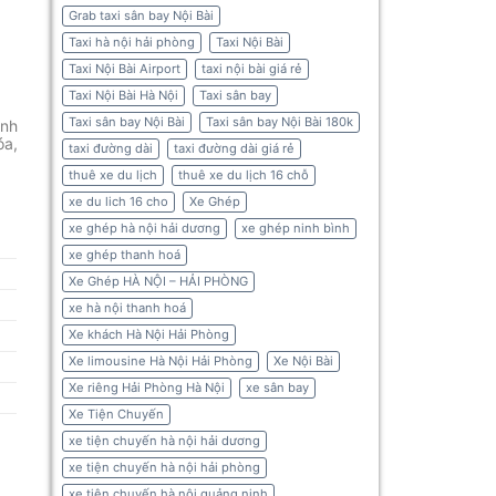
Grab taxi sân bay Nội Bài
Taxi hà nội hải phòng
Taxi Nội Bài
Taxi Nội Bài Airport
taxi nội bài giá rẻ
Taxi Nội Bài Hà Nội
Taxi sân bay
Taxi sân bay Nội Bài
Taxi sân bay Nội Bài 180k
ành
óa,
taxi đường dài
taxi đường dài giá rẻ
thuê xe du lịch
thuê xe du lịch 16 chỗ
xe du lich 16 cho
Xe Ghép
xe ghép hà nội hải dương
xe ghép ninh bình
xe ghép thanh hoá
Xe Ghép HÀ NỘI – HẢI PHÒNG
xe hà nội thanh hoá
Xe khách Hà Nội Hải Phòng
Xe limousine Hà Nội Hải Phòng
Xe Nội Bài
Xe riêng Hải Phòng Hà Nội
xe sân bay
Xe Tiện Chuyến
xe tiện chuyến hà nội hải dương
xe tiện chuyến hà nội hải phòng
xe tiện chuyến hà nội quảng ninh