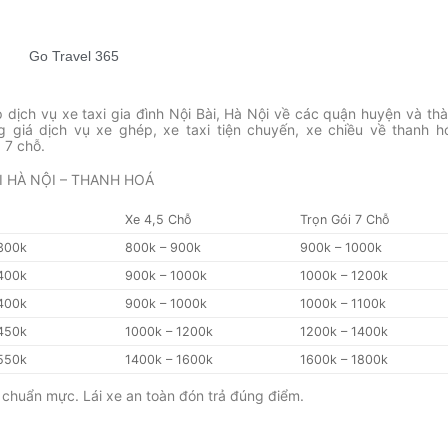
Go Travel 365
dịch vụ xe taxi gia đình Nội Bài, Hà Nội về các quận huyện và th
giá dịch vụ xe ghép, xe taxi tiện chuyến, xe chiều về thanh h
 7 chỗ.
XI HÀ NỘI – THANH HOÁ
p
Xe 4,5 Chỗ
Trọn Gói 7 Chỗ
300k
800k – 900k
900k – 1000k
400k
900k – 1000k
1000k – 1200k
400k
900k – 1000k
1000k – 1100k
450k
1000k – 1200k
1200k – 1400k
550k
1400k – 1600k
1600k – 1800k
, chuẩn mực. Lái xe an toàn đón trả đúng điểm.