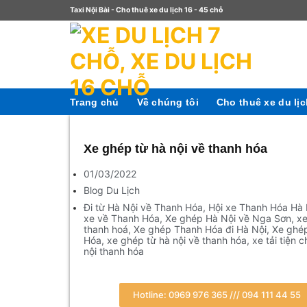
Taxi Nội Bài - Cho thuê xe du lịch 16 - 45 chỗ
Trang chủ
Về chúng tôi
Cho thuê xe du lị
Xe ghép từ hà nội về thanh hóa
01/03/2022
Blog Du Lịch
Đi từ Hà Nội về Thanh Hóa
,
Hội xe Thanh Hóa Hà 
xe về Thanh Hóa
,
Xe ghép Hà Nội về Nga Sơn
,
x
thanh hoá
,
Xe ghép Thanh Hóa đi Hà Nội
,
Xe ghé
Hóa
,
xe ghép từ hà nội về thanh hóa
,
xe tải tiện 
nội thanh hóa
Hotline: 0969 976 365 /// 094 111 44 55