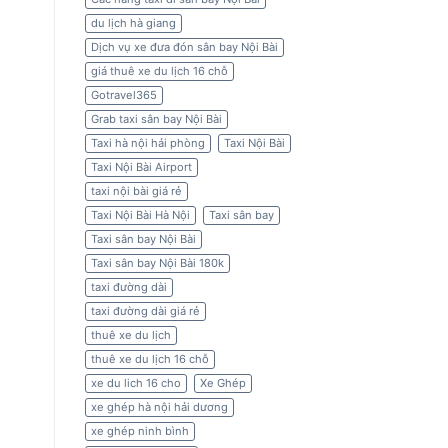
du lịch hà giang
Dịch vụ xe đưa đón sân bay Nội Bài
giá thuê xe du lịch 16 chỗ
Gotravel365
Grab taxi sân bay Nội Bài
Taxi hà nội hải phòng
Taxi Nội Bài
Taxi Nội Bài Airport
taxi nội bài giá rẻ
Taxi Nội Bài Hà Nội
Taxi sân bay
Taxi sân bay Nội Bài
Taxi sân bay Nội Bài 180k
taxi đường dài
taxi đường dài giá rẻ
thuê xe du lịch
thuê xe du lịch 16 chỗ
xe du lich 16 cho
Xe Ghép
xe ghép hà nội hải dương
xe ghép ninh bình