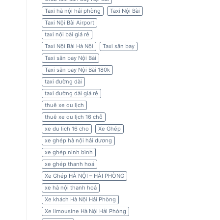
Taxi hà nội hải phòng
Taxi Nội Bài
Taxi Nội Bài Airport
taxi nội bài giá rẻ
Taxi Nội Bài Hà Nội
Taxi sân bay
Taxi sân bay Nội Bài
Taxi sân bay Nội Bài 180k
taxi đường dài
taxi đường dài giá rẻ
thuê xe du lịch
thuê xe du lịch 16 chỗ
xe du lich 16 cho
Xe Ghép
xe ghép hà nội hải dương
xe ghép ninh bình
xe ghép thanh hoá
Xe Ghép HÀ NỘI – HẢI PHÒNG
xe hà nội thanh hoá
Xe khách Hà Nội Hải Phòng
Xe limousine Hà Nội Hải Phòng