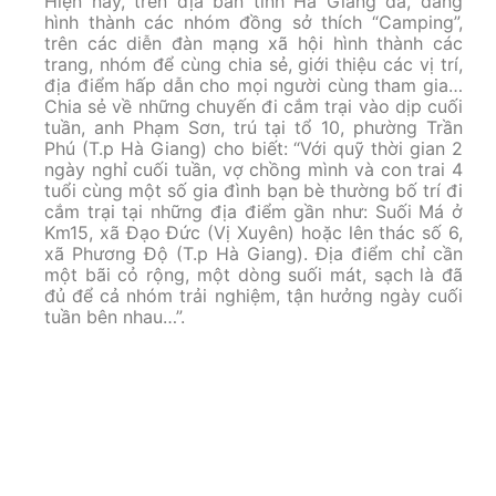
Hiện nay, trên địa bàn tỉnh Hà Giang đã, đang
hình thành các nhóm đồng sở thích “Camping”,
trên các diễn đàn mạng xã hội hình thành các
trang, nhóm để cùng chia sẻ, giới thiệu các vị trí,
địa điểm hấp dẫn cho mọi người cùng tham gia…
Chia sẻ về những chuyến đi cắm trại vào dịp cuối
tuần, anh Phạm Sơn, trú tại tổ 10, phường Trần
Phú (T.p Hà Giang) cho biết: “Với quỹ thời gian 2
ngày nghỉ cuối tuần, vợ chồng mình và con trai 4
tuổi cùng một số gia đình bạn bè thường bố trí đi
cắm trại tại những địa điểm gần như: Suối Má ở
Km15, xã Đạo Đức (Vị Xuyên) hoặc lên thác số 6,
xã Phương Độ (T.p Hà Giang). Địa điểm chỉ cần
một bãi cỏ rộng, một dòng suối mát, sạch là đã
đủ để cả nhóm trải nghiệm, tận hưởng ngày cuối
tuần bên nhau…”.