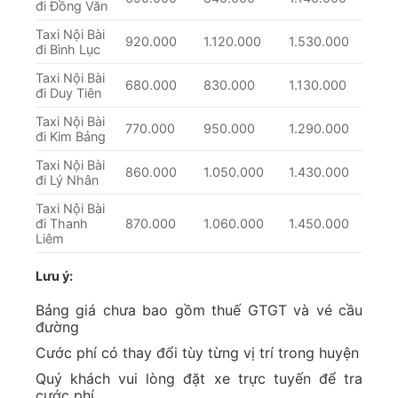
đi Đồng Văn
Taxi Nội Bài
920.000
1.120.000
1.530.000
đi Bình Lục
Taxi Nội Bài
680.000
830.000
1.130.000
đi Duy Tiên
Taxi Nội Bài
770.000
950.000
1.290.000
đi Kim Bảng
Taxi Nội Bài
860.000
1.050.000
1.430.000
đi Lý Nhân
Taxi Nội Bài
đi Thanh
870.000
1.060.000
1.450.000
Liêm
Lưu ý:
Bảng giá chưa bao gồm thuế GTGT và vé cầu
đường
Cước phí có thay đổi tùy từng vị trí trong huyện
Quý khách vui lòng đặt xe trực tuyến để tra
cước phí