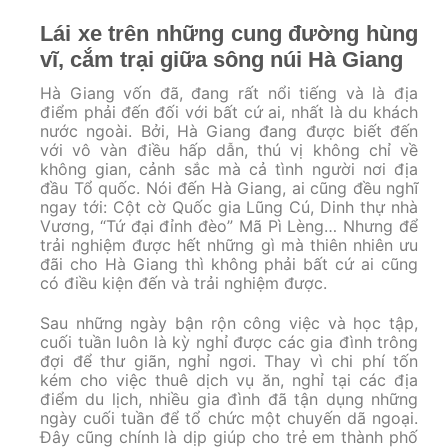
Lái xe trên những cung đường hùng
vĩ, cắm trại giữa sông núi Hà Giang
Hà Giang vốn đã, đang rất nổi tiếng và là địa
điểm phải đến đối với bất cứ ai, nhất là du khách
nước ngoài. Bởi, Hà Giang đang được biết đến
với vô vàn điều hấp dẫn, thú vị không chỉ về
không gian, cảnh sắc mà cả tình người nơi địa
đầu Tổ quốc. Nói đến Hà Giang, ai cũng đều nghĩ
ngay tới: Cột cờ Quốc gia Lũng Cú, Dinh thự nhà
Vương, “Tứ đại đỉnh đèo” Mã Pì Lèng… Nhưng để
trải nghiệm được hết những gì mà thiên nhiên ưu
đãi cho Hà Giang thì không phải bất cứ ai cũng
có điều kiện đến và trải nghiệm được.
Sau những ngày bận rộn công việc và học tập,
cuối tuần luôn là kỳ nghỉ được các gia đình trông
đợi để thư giãn, nghỉ ngơi. Thay vì chi phí tốn
kém cho việc thuê dịch vụ ăn, nghỉ tại các địa
điểm du lịch, nhiều gia đình đã tận dụng những
ngày cuối tuần để tổ chức một chuyến dã ngoại.
Đây cũng chính là dịp giúp cho trẻ em thành phố