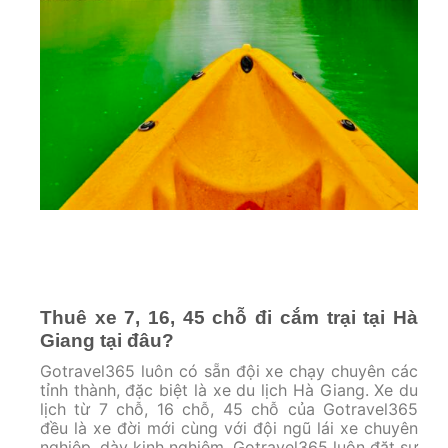
Thuê xe 7, 16, 45 chỗ đi cắm trại tại Hà
Giang tại đâu?
Gotravel365 luôn có sẵn đội xe chạy chuyên các
tỉnh thành, đặc biệt là xe du lịch Hà Giang. Xe du
lịch từ 7 chỗ, 16 chỗ, 45 chỗ của Gotravel365
đều là xe đời mới cùng với đội ngũ lái xe chuyên
nghiệp, dày kinh nghiệm. Gotravel365 luôn đặt sự