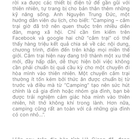
rời xa được các thiết bị điện tử để gần gũi với
thiên nhiên, tự trang bị cho bản thân thêm những
kỹ năng sống. Anh Nguyễn Trung Đức, một
hướng dẫn viên du lịch, cho biết: “Camping – cắm
trại giờ đã trở nên quen thuộc trên nhiều diễn
đàn, mạng xã hội. Chỉ cần tìm kiếm trên
Facebook và google hai chữ “cắm trại” có thể
thấy hàng triệu kết quả chia sẻ về các nội dung,
chương trình, điểm đến trên khắp mọi miền thế
giới. Cắm trại hiện nay đang trở thành một xu thế
mới, đầy hấp dẫn, dễ thực hiện bởi việc không
cần phải chuẩn bị quá cầu kỳ cho một chuyến đi
hòa mình vào thiên nhiên. Một chuyến cắm trại
thường ít tốn kém bởi thức ăn được chuẩn bị từ
trước và điều mà từ “Camping” tạo nên sức hút
chính là cả gia đình hoặc nhóm gia đình, bạn bè
được trải nghiệm cảm giác hòa mình vào thiên
nhiên, hít thở không khí trong lành. Hơn nữa,
camping cũng rất an toàn với cả những gia đình
có con nhỏ…”.