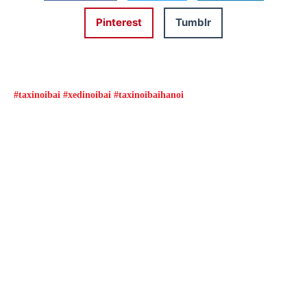
Pinterest
Tumblr
#taxinoibai #xedinoibai #taxinoibaihanoi
Đặt xe qua App
Từ 08h00 đến 16h00 được giảm giá và nhiều
ưu đãi khác
ĐẶT XE NGAY