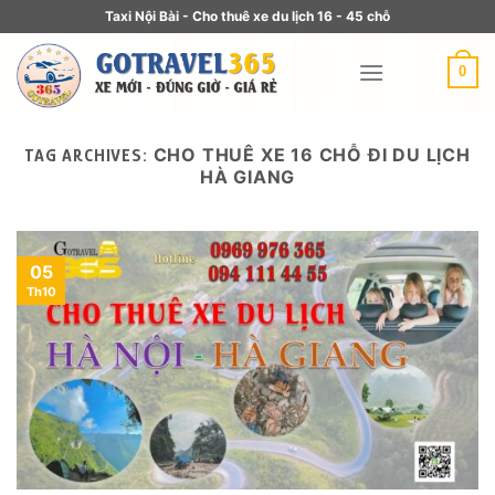
Taxi Nội Bài - Cho thuê xe du lịch 16 - 45 chỗ
0
CHO THUÊ XE 16 CHỖ ĐI DU LỊCH
TAG ARCHIVES:
HÀ GIANG
05
Th10