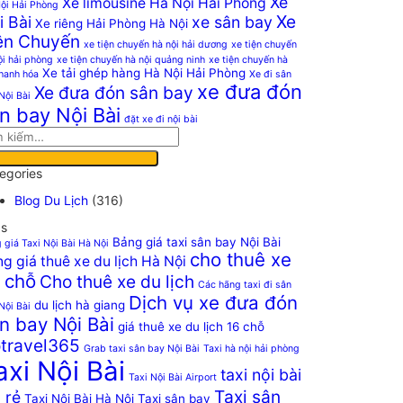
Xe
Xe limousine Hà Nội Hải Phòng
ội Hải Phòng
Xe
i Bài
xe sân bay
Xe riêng Hải Phòng Hà Nội
ện Chuyến
xe tiện chuyến hà nội hải dương
xe tiện chuyến
ội hải phòng
xe tiện chuyến hà nội quảng ninh
xe tiện chuyến hà
Xe tải ghép hàng Hà Nội Hải Phòng
thanh hóa
Xe đi sân
xe đưa đón
Xe đưa đón sân bay
Nội Bài
n bay Nội Bài
đặt xe đi nội bài
egories
Blog Du Lịch
(316)
s
Bảng giá taxi sân bay Nội Bài
 giá Taxi Nội Bài Hà Nội
cho thuê xe
g giá thuê xe du lịch Hà Nội
 chỗ
Cho thuê xe du lịch
Các hãng taxi đi sân
Dịch vụ xe đưa đón
du lịch hà giang
Nội Bài
n bay Nội Bài
giá thuê xe du lịch 16 chỗ
travel365
Grab taxi sân bay Nội Bài
Taxi hà nội hải phòng
axi Nội Bài
taxi nội bài
Taxi Nội Bài Airport
Taxi sân
 rẻ
Taxi Nội Bài Hà Nội
Taxi sân bay