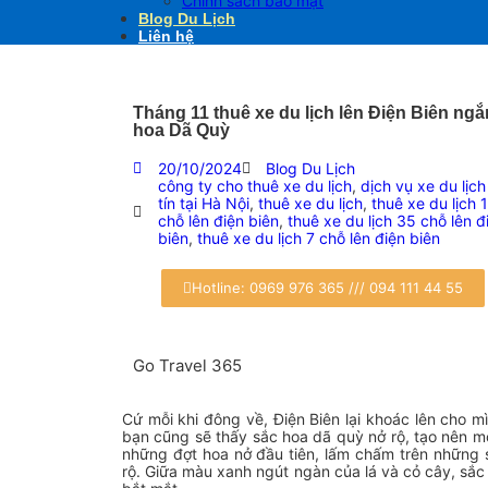
Chính sách bảo mật
Blog Du Lịch
Liên hệ
Tháng 11 thuê xe du lịch lên Điện Biên ng
hoa Dã Quỳ
20/10/2024
Blog Du Lịch
công ty cho thuê xe du lịch
,
dịch vụ xe du lịch
tín tại Hà Nội
,
thuê xe du lịch
,
thuê xe du lịch 
chỗ lên điện biên
,
thuê xe du lịch 35 chỗ lên đ
biên
,
thuê xe du lịch 7 chỗ lên điện biên
Hotline: 0969 976 365 /// 094 111 44 55
Go Travel 365
Cứ mỗi khi đông về, Điện Biên lại khoác lên cho m
bạn cũng sẽ thấy sắc hoa dã quỳ nở rộ, tạo nên mộ
những đợt hoa nở đầu tiên, lấm chấm trên những s
rộ. Giữa màu xanh ngút ngàn của lá và cỏ cây, sắc