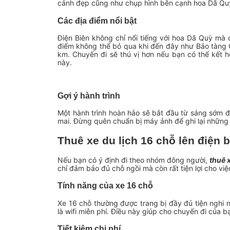
cảnh đẹp cũng như chụp hình bên cạnh hoa Dã Qu
Các địa điểm nổi bật
Điện Biên không chỉ nổi tiếng với hoa Dã Quỳ mà c
điểm không thể bỏ qua khi đến đây như Bảo tàng Ch
km. Chuyến đi sẽ thú vị hơn nếu bạn có thể kết h
này.
Gợi ý hành trình
Một hành trình hoàn hảo sẽ bắt đầu từ sáng sớm 
mai. Đừng quên chuẩn bị máy ảnh để ghi lại nhữn
Thuê xe du lịch 16 chỗ lên điện 
Nếu bạn có ý định đi theo nhóm đông người,
thuê 
chỉ đảm bảo đủ chỗ ngồi mà còn rất tiện lợi cho việ
Tính năng của xe 16 chỗ
Xe 16 chỗ thường được trang bị đầy đủ tiện nghi nh
là wifi miễn phí. Điều này giúp cho chuyến đi của b
Tiết kiệm chi phí