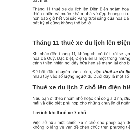
bắt mắt.
Tháng 11 thuê xe du lịch lên Điện Biên ngắm hoa 
thiên nhiên và muốn khám phá vẻ đẹp hoang sơ của
hơn bao giờ hết với sắc vàng tươi sáng của hoa Dã
bất kỳ ai cũng không thể bỏ lỡ.
Tháng 11 thuê xe du lịch lên Đi
Khi nhắc đến tháng 11, không chỉ có tiết trời se 
hoa Dã Quỳ. Đặc biệt, Điện Biên là một trong những 
cảnh thiên nhiên nơi đây hứa hẹn sẽ mang lại cho b
Để bắt đầu chuyến hành trình, việc
thuê xe du lị
nhau tùy vào số lượng người đi. Dưới đây là một số t
Thuê xe du lịch 7 chỗ lên điện bi
Nếu bạn đi theo nhóm nhỏ hoặc chỉ có gia đình,
th
mái và đặc biệt phù hợp cho những chuyến đi ngắ
Lợi ích khi thuê xe 7 chỗ
Việc sở hữu một chiếc xe 7 chỗ cho phép bạn 
không lo lắng về vấn đề chen chúc trên phương ti