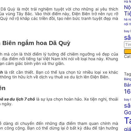
Hà N
Nộ
Dã Quỳ là một trải nghiệm tuyệt vời cho những ai yêu thích
Ti
 vùng Tây Bắc. Vào thời điểm này, Điện Biên trở nên rực rỡ
 Quỳ nở rộ khắp các triền đồi, tạo nên bức tranh tuyệt đẹp mà
hà n
nội 
bay 
sâ
ện Biên ngắm hoa Dã Quỳ
lạnh mà còn là thời điểm lý tưởng để chiêm ngưỡng vẻ đẹp của
Cat
địa điểm nổi tiếng tại Việt Nam khi nói về loại hoa này. Khung
ạn cảm giác bình yên và thư giãn.
ch
là rất cần thiết. Bạn có thể lựa chọn từ nhiều loại xe khác
Tag
hông tin hữu ích về dịch vụ thuê xe du lịch lên Điện Biên.
Bảng
Bản
ên
16
uê xe du lịch 7 chỗ
là sự lựa chọn hoàn hảo. Xe tiện nghi, thoải
bay 
n ngày.
sâ
Go
T
dễ dàng di chuyển đến những địa điểm tham quan chính mà
ện công cộng. Bạn có thể dừng lại ở bất kỳ đâu để tận hưởng
giá