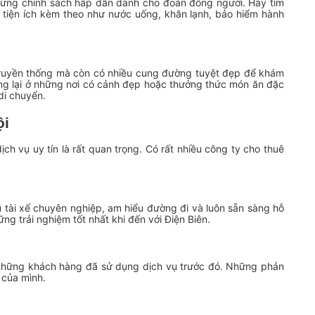
hững chính sách hấp dẫn dành cho đoàn đông người. Hãy tìm
 tiện ích kèm theo như nước uống, khăn lạnh, bảo hiểm hành
 truyền thống mà còn có nhiều cung đường tuyệt đẹp để khám
ng lại ở những nơi có cảnh đẹp hoặc thưởng thức món ăn đặc
di chuyển.
ội
dịch vụ uy tín là rất quan trọng. Có rất nhiều công ty cho thuê
ũ tài xế chuyên nghiệp, am hiểu đường đi và luôn sẵn sàng hỗ
ng trải nghiệm tốt nhất khi đến với Điện Biên.
 những khách hàng đã sử dụng dịch vụ trước đó. Những phản
 của mình.