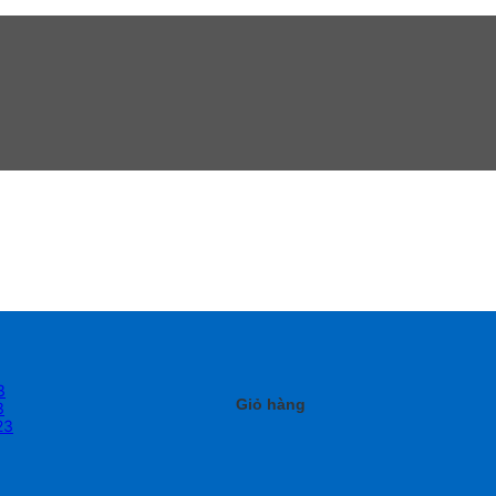
3
Giỏ hàng
3
23