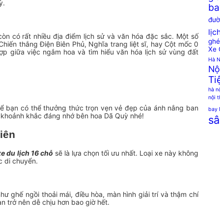
ỳ.
ba
đườ
lịc
òn có rất nhiều địa điểm lịch sử và văn hóa đặc sắc. Một số
ghé
iến thắng Điện Biên Phủ, Nghĩa trang liệt sĩ, hay Cột mốc 0
Xe 
ợp giữa việc ngắm hoa và tìm hiểu văn hóa lịch sử vùng đất
Hà N
Nộ
Ti
hà n
nội 
để bạn có thể thưởng thức trọn vẹn vẻ đẹp của ánh nắng ban
bay 
g khoảnh khắc đáng nhớ bên hoa Dã Quỳ nhé!
sâ
biên
xe du lịch 16 chỗ
sẽ là lựa chọn tối ưu nhất. Loại xe này không
c di chuyển.
ư ghế ngồi thoải mái, điều hòa, màn hình giải trí và thậm chí
ạn trở nên dễ chịu hơn bao giờ hết.