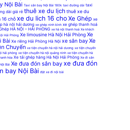
y Nội Bài
taxi
Taxi sân bay Nội Bài 180k
taxi đường dài
thuê xe du lịch
thuê xe du
ng dài giá rẻ
xe du lich 16 cho
Xe Ghép
h 16 chỗ
xe
p hà nội hải dương
xe ghép thanh hoá
xe ghép ninh bình
Ghép HÀ NỘI – HẢI PHÒNG
xe hà nội thanh hoá
Xe khách
Xe
Xe limousine Hà Nội Hải Phòng
ội Hải Phòng
Xe
i Bài
xe sân bay
Xe riêng Hải Phòng Hà Nội
ện Chuyến
xe tiện chuyến hà nội hải dương
xe tiện chuyến
ội hải phòng
xe tiện chuyến hà nội quảng ninh
xe tiện chuyến hà
Xe tải ghép hàng Hà Nội Hải Phòng
thanh hóa
Xe đi sân
xe đưa đón
Xe đưa đón sân bay
Nội Bài
n bay Nội Bài
đặt xe đi nội bài