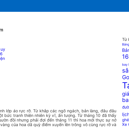
ắm
Từ 
Bảng
 uy
Bản
16
16
iện
bay 
sâ
Go
T
giá
ba
đườ
ình lớp áo rực rỡ. Từ khắp các ngõ ngách, bản làng, đâu đâu
lịc
t bức tranh thiên nhiên kỳ vĩ, ấn tượng. Từ tháng 10 đã thấy
ườn đồi nhưng phải đợi đến tháng 11 thì hoa mới thực sự nở
ghé
 vàng của hoa dã quỳ điểm xuyến lên trông vô cùng rực rỡ và
Xe 