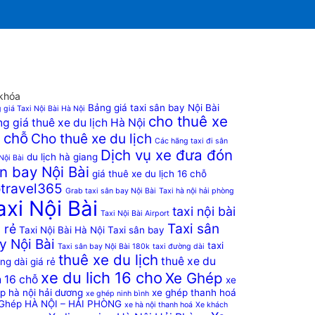
khóa
Bảng giá taxi sân bay Nội Bài
 giá Taxi Nội Bài Hà Nội
cho thuê xe
g giá thuê xe du lịch Hà Nội
 chỗ
Cho thuê xe du lịch
Các hãng taxi đi sân
Dịch vụ xe đưa đón
du lịch hà giang
Nội Bài
n bay Nội Bài
giá thuê xe du lịch 16 chỗ
travel365
Grab taxi sân bay Nội Bài
Taxi hà nội hải phòng
axi Nội Bài
taxi nội bài
Taxi Nội Bài Airport
Taxi sân
 rẻ
Taxi Nội Bài Hà Nội
Taxi sân bay
y Nội Bài
taxi
Taxi sân bay Nội Bài 180k
taxi đường dài
thuê xe du lịch
thuê xe du
ng dài giá rẻ
xe du lich 16 cho
Xe Ghép
h 16 chỗ
xe
p hà nội hải dương
xe ghép thanh hoá
xe ghép ninh bình
Ghép HÀ NỘI – HẢI PHÒNG
xe hà nội thanh hoá
Xe khách