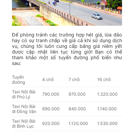
Để phòng tránh các trường hợp hét giá, lừa đảo
hay có sự tranh chấp về giá cả khi sử dụng dịch
vụ, chúng tôi luôn cung cấp bảng giá niêm yết
được cập nhật liên tục từng giờ! Bạn có thể
tham khảo một số tuyến đường phổ biến như
sau:
Tuyến
4 chỗ
7 chỗ
16 chỗ
đường
Taxi Nội Bài
790.000
970.000
1.320.000
đi Phủ Lý
Taxi Nội Bài
690.000
840.000
1.140.000
đi Đồng Văn
Taxi Nội Bài
920.000
1.120.000
1.530.000
đi Bình Lục