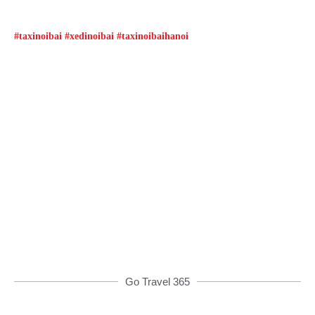
#taxinoibai #xedinoibai #taxinoibaihanoi
Đặt xe qua App
Từ 08h00 đến 16h00 được giảm giá và nhiều
ưu đãi khác
ĐẶT XE NGAY
Go Travel 365