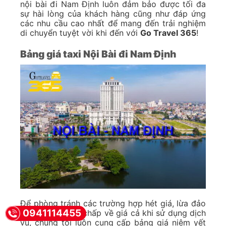
nội bài đi Nam Định luôn đảm bảo được tối đa
sự hài lòng của khách hàng cũng như đáp ứng
các nhu cầu cao nhất để mang đến trải nghiệm
di chuyển tuyệt vời khi đến với
Go Travel 365
!
Bảng giá taxi Nội Bài đi Nam Định
Để phòng tránh các trường hợp hét giá, lừa đảo
0941114455
hay có sự tranh chấp về giá cả khi sử dụng dịch
vụ, chúng tôi luôn cung cấp bảng giá niêm yết