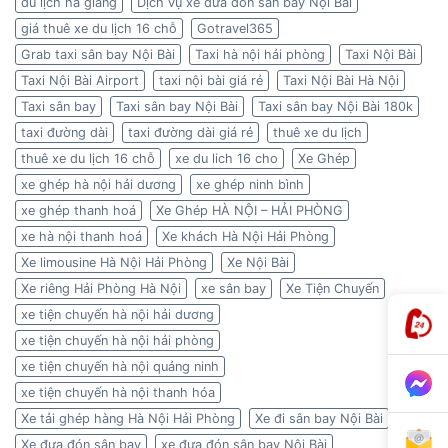
du lịch hà giang
Dịch vụ xe đưa đón sân bay Nội Bài
giá thuê xe du lịch 16 chỗ
Gotravel365
Grab taxi sân bay Nội Bài
Taxi hà nội hải phòng
Taxi Nội Bài
Taxi Nội Bài Airport
taxi nội bài giá rẻ
Taxi Nội Bài Hà Nội
Taxi sân bay
Taxi sân bay Nội Bài
Taxi sân bay Nội Bài 180k
taxi đường dài
taxi đường dài giá rẻ
thuê xe du lịch
thuê xe du lịch 16 chỗ
xe du lich 16 cho
Xe Ghép
xe ghép hà nội hải dương
xe ghép ninh bình
xe ghép thanh hoá
Xe Ghép HÀ NỘI – HẢI PHÒNG
xe hà nội thanh hoá
Xe khách Hà Nội Hải Phòng
Xe limousine Hà Nội Hải Phòng
Xe Nội Bài
Xe riêng Hải Phòng Hà Nội
xe sân bay
Xe Tiện Chuyến
xe tiện chuyến hà nội hải dương
xe tiện chuyến hà nội hải phòng
xe tiện chuyến hà nội quảng ninh
xe tiện chuyến hà nội thanh hóa
Xe tải ghép hàng Hà Nội Hải Phòng
Xe đi sân bay Nội Bài
Xe đưa đón sân bay
xe đưa đón sân bay Nội Bài