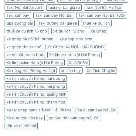
Taxi Nội Bài Airport
taxi nội bài giá rẻ
Taxi Nội Bài Hà Nội
Taxi sân bay
Taxi sân bay Nội Bài
Taxi sân bay Nội Bài 180k
taxi đường dài
taxi đường dài giá rẻ
thuê xe du lịch
thuê xe du lịch 16 chỗ
xe du lich 16 cho
Xe Ghép
xe ghép hà nội hải dương
xe ghép ninh bình
xe ghép thanh hoá
Xe Ghép HÀ NỘI – HẢI PHÒNG
xe hà nội thanh hoá
Xe khách Hà Nội Hải Phòng
Xe limousine Hà Nội Hải Phòng
Xe Nội Bài
Xe riêng Hải Phòng Hà Nội
xe sân bay
Xe Tiện Chuyến
xe tiện chuyến hà nội hải dương
xe tiện chuyến hà nội hải phòng
xe tiện chuyến hà nội quảng ninh
xe tiện chuyến hà nội thanh hóa
Xe tải ghép hàng Hà Nội Hải Phòng
Xe đi sân bay Nội Bài
Xe đưa đón sân bay
xe đưa đón sân bay Nội Bài
đặt xe đi nội bài