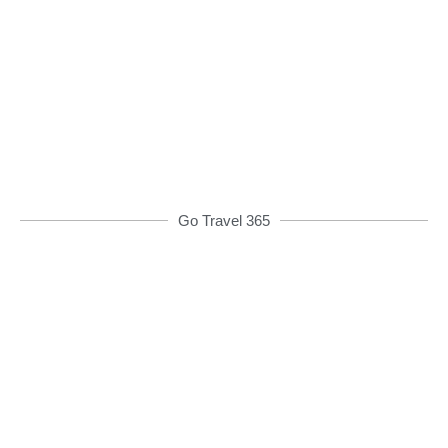
Từ 08h00 đến 16h00 được giảm giá và nhiều
ưu đãi khác
ĐẶT XE NGAY
Go Travel 365