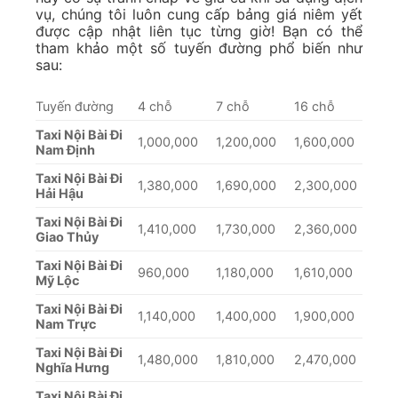
vụ, chúng tôi luôn cung cấp bảng giá niêm yết
được cập nhật liên tục từng giờ! Bạn có thể
tham khảo một số tuyến đường phổ biến như
sau:
Tuyến đường
4 chỗ
7 chỗ
16 chỗ
Taxi Nội Bài Đi
1,000,000
1,200,000
1,600,000
Nam Định
Taxi Nội Bài Đi
1,380,000
1,690,000
2,300,000
Hải Hậu
Taxi Nội Bài Đi
1,410,000
1,730,000
2,360,000
Giao Thủy
Taxi Nội Bài Đi
960,000
1,180,000
1,610,000
Mỹ Lộc
Taxi Nội Bài Đi
1,140,000
1,400,000
1,900,000
Nam Trực
Taxi Nội Bài Đi
1,480,000
1,810,000
2,470,000
Nghĩa Hưng
Taxi Nội Bài Đi