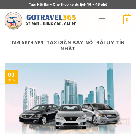
Taxi Nội Bài - Cho thuê xe du lịch 16 - 45 chỗ
0
TAXI SÂN BAY NỘI BÀI UY TÍN
TAG ARCHIVES:
NHẤT
09
Th5