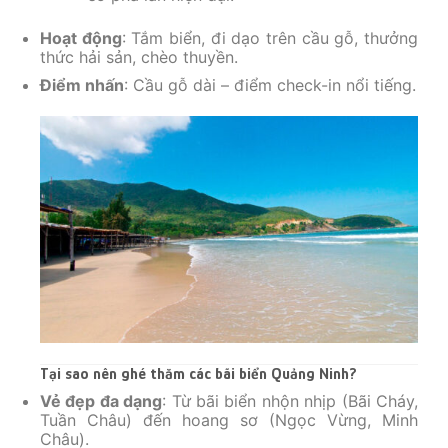
Hoạt động
: Tắm biển, đi dạo trên cầu gỗ, thưởng
thức hải sản, chèo thuyền.
Điểm nhấn
: Cầu gỗ dài – điểm check-in nổi tiếng.
Tại sao nên ghé thăm các bãi biển Quảng Ninh?
Vẻ đẹp đa dạng
: Từ bãi biển nhộn nhịp (Bãi Cháy,
Tuần Châu) đến hoang sơ (Ngọc Vừng, Minh
Châu).