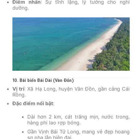
Điểm nhấn
: Sự tĩnh lặng, lý tưởng cho nghỉ
dưỡng.
10. Bãi biển Bãi Dài (Vân Đồn)
Vị trí
: Xã Hạ Long, huyện Vân Đồn, gần cảng Cái
Rồng.
Đặc điểm nổi bật
:
Dài hơn 2 km, cát trắng mịn, nước trong,
hàng phi lao rợp bóng.
Gần Vịnh Bái Tử Long, mang vẻ đẹp hoang
sơ pha lẫn hiện đại.