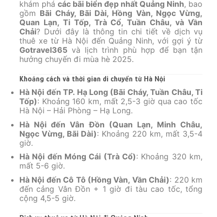
khám phá
các bãi biển đẹp nhất Quảng Ninh
, bao
gồm
Bãi Cháy, Bãi Dài, Hồng Vàn, Ngọc Vừng,
Quan Lạn, Ti Tốp, Trà Cổ, Tuần Châu, và Vần
Chải
? Dưới đây là thông tin chi tiết về dịch vụ
thuê xe từ Hà Nội đến Quảng Ninh, với gợi ý từ
Gotravel365
và lịch trình phù hợp để bạn tận
hưởng chuyến đi mùa hè 2025.
Khoảng cách và thời gian di chuyển từ Hà Nội
Hà Nội đến TP. Hạ Long (Bãi Cháy, Tuần Châu, Ti
Tốp)
: Khoảng 160 km, mất 2,5-3 giờ qua cao tốc
Hà Nội – Hải Phòng – Hạ Long.
Hà Nội đến Vân Đồn (Quan Lạn, Minh Châu,
Ngọc Vừng, Bãi Dài)
: Khoảng 220 km, mất 3,5-4
giờ.
Hà Nội đến Móng Cái (Trà Cổ)
: Khoảng 320 km,
mất 5-6 giờ.
Hà Nội đến Cô Tô (Hồng Vàn, Vần Chải)
: 220 km
đến cảng Vân Đồn + 1 giờ đi tàu cao tốc, tổng
cộng 4,5-5 giờ.