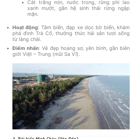
Cát trắng mịn, nước trong, rừng phi lao
xanh mướt, gần hệ sinh thái rừng ngập
mặn.
Hoạt động
: Tắm biển, đạp xe dọc bờ biển, khám
phá đình Trà Cổ, thưởng thức hải sản tươi sống
từ làng chài.
Điểm nhấn
: Vẻ đẹp hoang sơ, yên bình, gần biên
giới Việt – Trung (mũi Sa Vĩ).
4. Bãi biển Minh Châu (Vân Đồn)