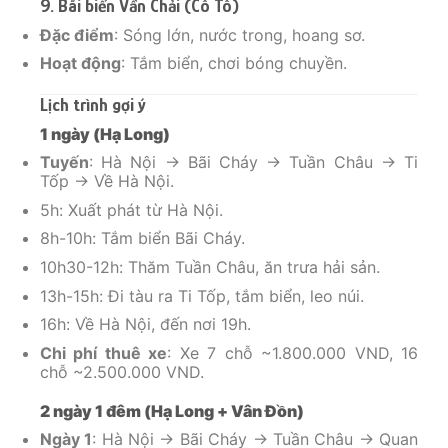
9. Bãi biển Vần Chải (Cô Tô)
Đặc điểm
: Sóng lớn, nước trong, hoang sơ.
Hoạt động
: Tắm biển, chơi bóng chuyền.
Lịch trình gợi ý
1 ngày (Hạ Long)
Tuyến
: Hà Nội → Bãi Cháy → Tuần Châu → Ti
Tốp → Về Hà Nội.
5h: Xuất phát từ Hà Nội.
8h-10h: Tắm biển Bãi Cháy.
10h30-12h: Thăm Tuần Châu, ăn trưa hải sản.
13h-15h: Đi tàu ra Ti Tốp, tắm biển, leo núi.
16h: Về Hà Nội, đến nơi 19h.
Chi phí thuê xe
: Xe 7 chỗ ~1.800.000 VND, 16
chỗ ~2.500.000 VND.
2 ngày 1 đêm (Hạ Long + Vân Đồn)
Ngày 1
: Hà Nội → Bãi Cháy → Tuần Châu → Quan