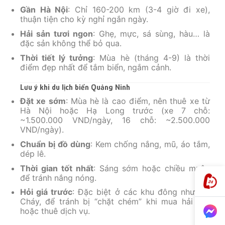
Gần Hà Nội
: Chỉ 160-200 km (3-4 giờ đi xe),
thuận tiện cho kỳ nghỉ ngắn ngày.
Hải sản tươi ngon
: Ghẹ, mực, sá sùng, hàu… là
đặc sản không thể bỏ qua.
Thời tiết lý tưởng
: Mùa hè (tháng 4-9) là thời
điểm đẹp nhất để tắm biển, ngắm cảnh.
Lưu ý khi du lịch biển Quảng Ninh
Đặt xe sớm
: Mùa hè là cao điểm, nên thuê xe từ
Hà Nội hoặc Hạ Long trước (xe 7 chỗ:
~1.500.000 VND/ngày, 16 chỗ: ~2.500.000
VND/ngày).
Chuẩn bị đồ dùng
: Kem chống nắng, mũ, áo tắm,
dép lê.
Thời gian tốt nhất
: Sáng sớm hoặc chiều muộn
để tránh nắng nóng.
Hỏi giá trước
: Đặc biệt ở các khu đông như Bãi
Cháy, để tránh bị “chặt chém” khi mua hải sản
hoặc thuê dịch vụ.