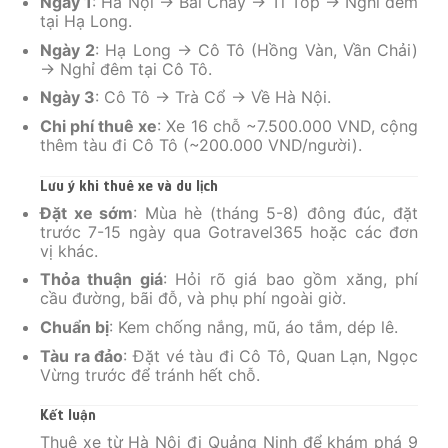
Ngày 1
: Hà Nội → Bãi Cháy → Ti Tốp → Nghỉ đêm
tại Hạ Long.
Ngày 2
: Hạ Long → Cô Tô (Hồng Vàn, Vần Chải)
→ Nghỉ đêm tại Cô Tô.
Ngày 3
: Cô Tô → Trà Cổ → Về Hà Nội.
Chi phí thuê xe
: Xe 16 chỗ ~7.500.000 VND, cộng
thêm tàu đi Cô Tô (~200.000 VND/người).
Lưu ý khi thuê xe và du lịch
Đặt xe sớm
: Mùa hè (tháng 5-8) đông đúc, đặt
trước 7-15 ngày qua Gotravel365 hoặc các đơn
vị khác.
Thỏa thuận giá
: Hỏi rõ giá bao gồm xăng, phí
cầu đường, bãi đỗ, và phụ phí ngoài giờ.
Chuẩn bị
: Kem chống nắng, mũ, áo tắm, dép lê.
Tàu ra đảo
: Đặt vé tàu đi Cô Tô, Quan Lạn, Ngọc
Vừng trước để tránh hết chỗ.
Kết luận
Thuê xe từ Hà Nội đi Quảng Ninh để khám phá 9