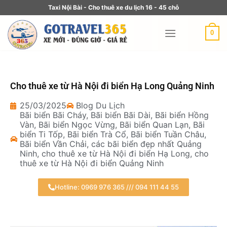
Taxi Nội Bài - Cho thuê xe du lịch 16 - 45 chỗ
0
Cho thuê xe từ Hà Nội đi biển Hạ Long Quảng Ninh
25/03/2025
Blog Du Lịch
Bãi biển Bãi Cháy
,
Bãi biển Bãi Dài
,
Bãi biển Hồng
Vàn
,
Bãi biển Ngọc Vừng
,
Bãi biển Quan Lạn
,
Bãi
biển Ti Tốp
,
Bãi biển Trà Cổ
,
Bãi biển Tuần Châu
,
Bãi biển Vần Chải
,
các bãi biển đẹp nhất Quảng
Ninh
,
cho thuê xe từ Hà Nội đi biển Hạ Long
,
cho
thuê xe từ Hà Nội đi biển Quảng Ninh
Hotline: 0969 976 365 /// 094 111 44 55