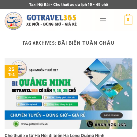
Taxi Nội Bài - Cho thuê xe du lịch 16 - 45 chỗ
0
BÃI BIỂN TUẦN CHÂU
TAG ARCHIVES:
25
Th3
Cho thuê xe từ Hà Nội đi biển Hạ Long Quảng Ninh