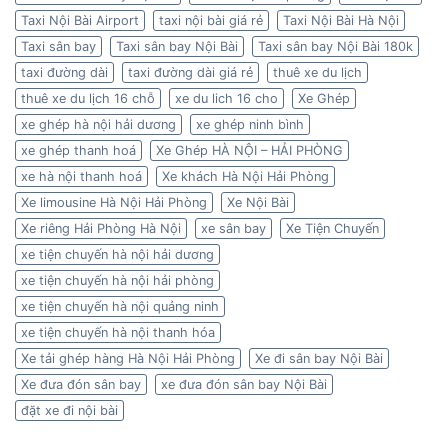
Taxi Nội Bài Airport
taxi nội bài giá rẻ
Taxi Nội Bài Hà Nội
Taxi sân bay
Taxi sân bay Nội Bài
Taxi sân bay Nội Bài 180k
taxi đường dài
taxi đường dài giá rẻ
thuê xe du lịch
thuê xe du lịch 16 chỗ
xe du lich 16 cho
Xe Ghép
xe ghép hà nội hải dương
xe ghép ninh bình
xe ghép thanh hoá
Xe Ghép HÀ NỘI – HẢI PHÒNG
xe hà nội thanh hoá
Xe khách Hà Nội Hải Phòng
Xe limousine Hà Nội Hải Phòng
Xe Nội Bài
Xe riêng Hải Phòng Hà Nội
xe sân bay
Xe Tiện Chuyến
xe tiện chuyến hà nội hải dương
xe tiện chuyến hà nội hải phòng
xe tiện chuyến hà nội quảng ninh
xe tiện chuyến hà nội thanh hóa
Xe tải ghép hàng Hà Nội Hải Phòng
Xe đi sân bay Nội Bài
Xe đưa đón sân bay
xe đưa đón sân bay Nội Bài
đặt xe đi nội bài