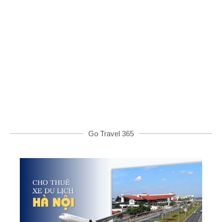
Đặt xe qua App
Từ 08h00 đến 16h00 được giảm giá và nhiều
ưu đãi khác
ĐẶT XE NGAY
Go Travel 365