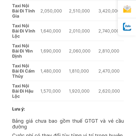
Taxi Nội
Bài Đi Tĩnh
2,050,000
2,510,000
3,420,000
Gia
Taxi Nội
Bài Đi Vĩnh
1,640,000
2,010,000
2,740,000
Lộc
Taxi Nội
Bài Đi Yên
1,690,000
2,060,000
2,810,000
Định
Taxi Nội
Bài Đi Cẩm
1,480,000
1,810,000
2,470,000
Thủy
Taxi Nội
Bài Đi Hậu
1,570,000
1,920,000
2,620,000
Lộc
Lưu ý:
Bảng giá chưa bao gồm thuế GTGT và vé cầu
đường
Cước phí có thay đổi tùy từng vị trí trong huyện