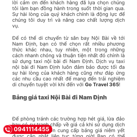
lời cảm ơn đến khách hàng đã lựa chọn chúng
tôi làm bạn đồng hành trong suốt thời gian qua.
Sự hài lòng của quý khách chính là động lực để
chúng tôi duy trì và nâng cao chất lượng dịch
vụ.
Để có thể di chuyển từ sân bay Nội Bài về tới
Nam Định, bạn có thể chọn rất nhiều phương
thức khác nhau, tuy nhiên, một trong những
cách nhanh chóng và thuận tiện nhất đó chính là
sử dụng taxi nội bài đi Nam Định. Dịch vụ taxi
nội bài đi Nam Định luôn đảm bảo được tối đa
sự hài lòng của khách hàng cũng như đáp ứng
các nhu cầu cao nhất để mang đến trải nghiệm
di chuyển tuyệt vời khi đến với
Go Travel 365
!
Bảng giá taxi Nội Bài đi Nam Định
Để phòng tránh các trường hợp hét giá, lừa đảo
hay có sự tranh chấp về giá cả khi sử dụng dịch
0941114455
vụ, chúng tôi luôn cung cấp bảng giá niêm yết
được cập nhật liên tục từng giờ! Bạn có thể