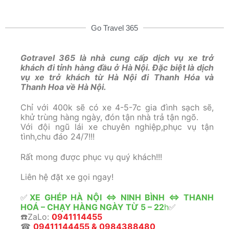
Go Travel 365
Gotravel 365 là nhà cung cấp dịch vụ xe trở
khách đi tỉnh hàng đầu ở Hà Nội. Đặc biệt là dịch
vụ xe trở khách từ Hà Nội đi Thanh Hóa và
Thanh Hoa về Hà Nội.
Chỉ với 400k sẽ có xe 4-5-7c gia đình sạch sẽ,
khử trùng hàng ngày, đón tận nhà trả tận ngõ.
Với đội ngũ lái xe chuyên nghiệp,phục vụ tận
tình,chu đáo 24/7!!!
Rất mong được phục vụ quý khách!!!
Liên hệ đặt xe gọi ngay!
✅
XE GHÉP HÀ NỘI <=> NINH BÌNH <=> THANH
HOÁ – CHẠY HÀNG NGÀY TỪ 5 – 22
h
✅
☎️ZaLo:
0941114455
☎
09411144455 & 0984388480