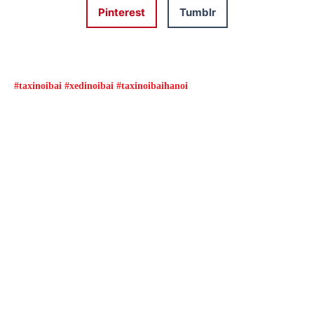
Pinterest
Tumblr
#taxinoibai #xedinoibai #taxinoibaihanoi
Đặt xe qua App
Từ 08h00 đến 16h00 được giảm giá và nhiều
ưu đãi khác
ĐẶT XE NGAY