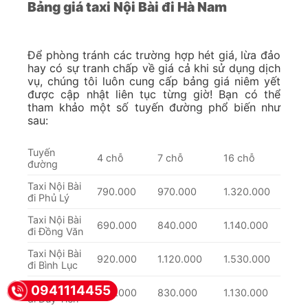
Bảng giá taxi Nội Bài đi Hà Nam
Để phòng tránh các trường hợp hét giá, lừa đảo
hay có sự tranh chấp về giá cả khi sử dụng dịch
vụ, chúng tôi luôn cung cấp bảng giá niêm yết
được cập nhật liên tục từng giờ! Bạn có thể
tham khảo một số tuyến đường phổ biến như
sau:
Tuyến
4 chỗ
7 chỗ
16 chỗ
đường
Taxi Nội Bài
790.000
970.000
1.320.000
đi Phủ Lý
Taxi Nội Bài
690.000
840.000
1.140.000
đi Đồng Văn
Taxi Nội Bài
920.000
1.120.000
1.530.000
đi Bình Lục
Taxi Nội Bài
0941114455
680.000
830.000
1.130.000
đi Duy Tiên