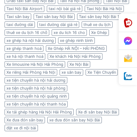
Grab taxi sân bay Nội Bài
Taxi hà nội hải phòng
Taxi Nội Bài
Taxi Nội Bài Airport
taxi nội bài giá rẻ
Taxi Nội Bài Hà Nội
Taxi sân bay
Taxi sân bay Nội Bài
Taxi sân bay Nội Bài 180k
taxi đường dài
taxi đường dài giá rẻ
thuê xe du lịch
thuê xe du lịch 16 chỗ
xe du lich 16 cho
Xe Ghép
xe ghép hà nội hải dương
xe ghép ninh bình
xe ghép thanh hoá
Xe Ghép HÀ NỘI – HẢI PHÒNG
xe hà nội thanh hoá
Xe khách Hà Nội Hải Phòng
Xe limousine Hà Nội Hải Phòng
Xe Nội Bài
Xe riêng Hải Phòng Hà Nội
xe sân bay
Xe Tiện Chuyến
xe tiện chuyến hà nội hải dương
xe tiện chuyến hà nội hải phòng
xe tiện chuyến hà nội quảng ninh
xe tiện chuyến hà nội thanh hóa
Xe tải ghép hàng Hà Nội Hải Phòng
Xe đi sân bay Nội Bài
Xe đưa đón sân bay
xe đưa đón sân bay Nội Bài
đặt xe đi nội bài