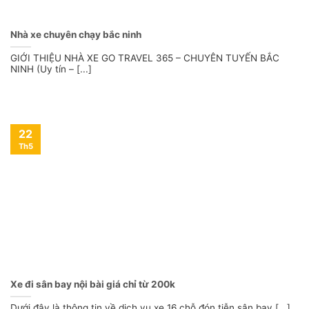
Nhà xe chuyên chạy bắc ninh
GIỚI THIỆU NHÀ XE GO TRAVEL 365 – CHUYÊN TUYẾN BẮC
NINH (Uy tín – [...]
22
Th5
Xe đi sân bay nội bài giá chỉ từ 200k
Dưới đây là thông tin về dịch vụ xe 16 chỗ đón tiễn sân bay [...]