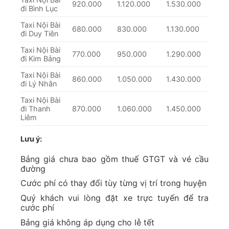
920.000
1.120.000
1.530.000
đi Bình Lục
Taxi Nội Bài
680.000
830.000
1.130.000
đi Duy Tiên
Taxi Nội Bài
770.000
950.000
1.290.000
đi Kim Bảng
Taxi Nội Bài
860.000
1.050.000
1.430.000
đi Lý Nhân
Taxi Nội Bài
đi Thanh
870.000
1.060.000
1.450.000
Liêm
Lưu ý:
Bảng giá chưa bao gồm thuế GTGT và vé cầu
đường
Cước phí có thay đổi tùy từng vị trí trong huyện
Quý khách vui lòng đặt xe trực tuyến để tra
cước phí
Bảng giá không áp dụng cho lễ tết