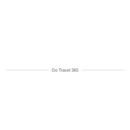
Đặt xe qua App
Từ 08h00 đến 16h00 được giảm giá và nhiều
ưu đãi khác
ĐẶT XE NGAY
Go Travel 365