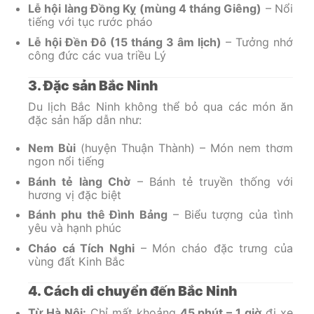
Lễ hội làng Đồng Kỵ (mùng 4 tháng Giêng)
– Nổi
tiếng với tục rước pháo
Lễ hội Đền Đô (15 tháng 3 âm lịch)
– Tưởng nhớ
công đức các vua triều Lý
3. Đặc sản Bắc Ninh
Du lịch Bắc Ninh không thể bỏ qua các món ăn
đặc sản hấp dẫn như:
Nem Bùi
(huyện Thuận Thành) – Món nem thơm
ngon nổi tiếng
Bánh tẻ làng Chờ
– Bánh tẻ truyền thống với
hương vị đặc biệt
Bánh phu thê Đình Bảng
– Biểu tượng của tình
yêu và hạnh phúc
Cháo cá Tích Nghi
– Món cháo đặc trưng của
vùng đất Kinh Bắc
4. Cách di chuyển đến Bắc Ninh
Từ Hà Nội:
Chỉ mất khoảng
45 phút – 1 giờ
đi xe