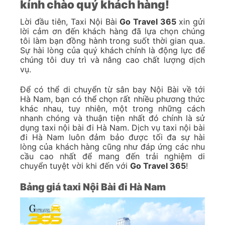
Nội Bài 247 thì việc có sẵn giá trong bảng giá
niêm yết sẽ giúp bạn yên tâm hơn rất nhiều khi
sử dụng dịch vụ của chúng tôi.
3. So sánh giá ở một vài đơn vị khác
Với rất nhiều đơn vị đang có mặt trên thị trường
cung cấp dịch vụ di chuyển từ Nội Bài đi Thanh
Hóa thì bạn có thể dễ dàng so sánh giá cả để
chọn ra phương án phù hợp nhất.
4. Quan sát kỹ trước khi lên xe
Trước khi lên xe, thông thường bạn nên quan sát
kĩ một số yếu tố sau để tránh lên phải những
chuyến xe không an toàn, mất chi phí oan:
Tài xế có biểu hiện say rượu, không tỉnh táo,
thái độ phục vụ thiếu chuyên nghiệp.
Tài xế hỏi han về tuyến đường quá nhiều, và
muốn đi một tuyến khác với những tuyến
thường thấy.
Xe không có đầy đủ các trang thiết bị cần thiết,