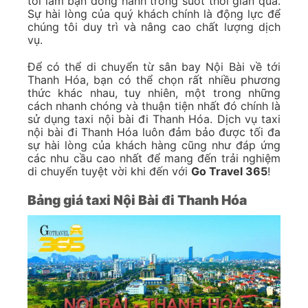
Xe đưa đón sân bay nội bài giá rẻ của Gotravel365
Xe đi Bắc Ninh từ Hà Nội