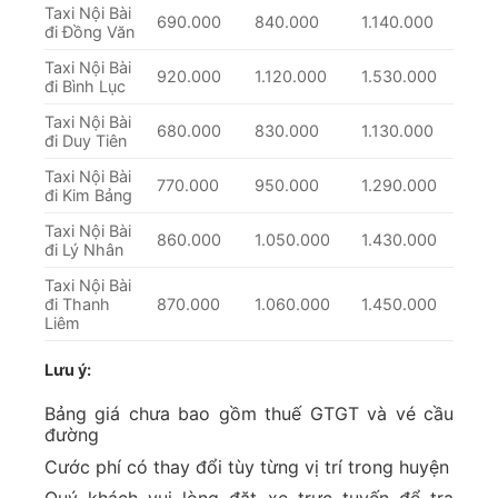
chúng tôi
Đến với dịch vụ đặt xe taxi Nội Bài đi Thanh
Hóa của chúng tôi, bạn sẽ nhận được những lợi
ích tuyệt vời nhất và đảm bảo mang đến sự hài
lòng khi trải nghiệm chuyến đi của mình:
Đội ngũ tài xe chuyên nghiệp, kinh nghiệm lâu
năm sẵn sàng phục vụ khách hàng vào mọi thời
gian.
Mức giá niêm yết nên bạn sẽ hoàn toàn an tâm
khi sử dụng dịch vụ.
Mọi thông tin khi đặt xe như tài xế, biển số xe,
loại xe, hành trình,… đều được thông báo chi tiết
đến khách hàng.
Đảm bảo không thu thêm một khoản phụ phí
nào ngoài mức giá cuối cùng đã gửi cho khách
hàng.
Các dòng xe sử dụng đều là xe mới, được bảo
dưỡng, bảo trì định kì. Các loại xe đa dạng như
4 chỗ, 7 chỗ, 16 chỗ luôn sẵn sàng phục vụ
khách hàng.