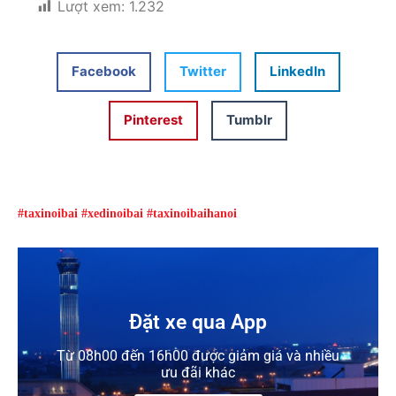
Lượt xem:
1.232
Facebook
Twitter
LinkedIn
Pinterest
Tumblr
#taxinoibai #xedinoibai #taxinoibaihanoi
Đặt xe qua App
Từ 08h00 đến 16h00 được giảm giá và nhiều
ưu đãi khác