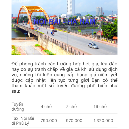
xe nhìn cũ xuống cấp và thiếu sự an toàn khi di
chuyển.
5. Xem đồng hồ km nếu bạn không thương lượng giá
trước
Nếu chưa thương lượng giá trước mà bạn quyết
định trả tiền theo cước phí tính theo đồng hồ
km thì bạn nhất quyết phải để ý đồng hồ liên
tục, tránh có sự gian lận. Nếu phát hiện có điều
gì đó không đúng, hãy lập tức xuống xe và liên
hệ khiếu nại với hãng xe bạn đang sử dụng dịch
vụ ngay lập tức.
6. Giải quyết các sự cố có thể xảy ra
Bạn nên luôn luôn chuẩn bị một tâm thế sẵn
sàng trước những sự cố có thể xảy ra. Điều
đáng chú ý là bạn nên lưu lại thông tin của chiếc
xe mà bạn sử dụng dịch vụ và gửi tới người
thân, bạn bè trước khi lên để tránh các bất trắc
nhé.
Lợi ích khi đặt xe taxi Nội Bài đi Thanh Hóa của