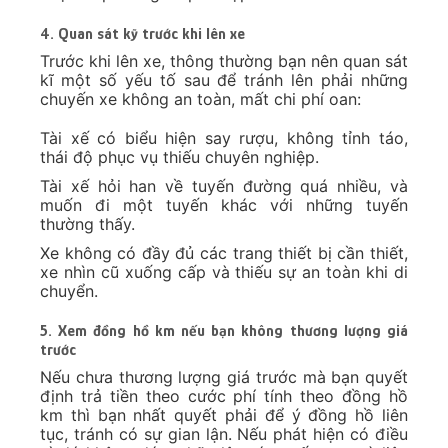
Bài Đi Yên
1,690,000
2,060,000
2,810,000
Định
Taxi Nội
Bài Đi Cẩm
1,480,000
1,810,000
2,470,000
Thủy
Taxi Nội
Bài Đi Hậu
1,570,000
1,920,000
2,620,000
Lộc
Lưu ý:
Bảng giá chưa bao gồm thuế GTGT và vé cầu
đường
Cước phí có thay đổi tùy từng vị trí trong huyện
Quý khách vui lòng đặt xe trực tuyến để tra
cước phí
Bảng giá không áp dụng cho lễ tết
Bản đồ chỉ dẫn