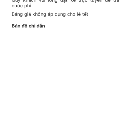
Ngoài những lợi ích trên, dịch vụ xe
Go Travel
365
luôn hướng đến dịch vụ chất lượng cao
dành cho khách hàng và cam kết sự an toàn
nhất trên chuyến hành trình.
Lượt xem:
735
Taxi Nội Bài Go Travel 365 xin
kính chào quý khách hàng!
Lời đầu tiên, Taxi Nội Bài
Go Travel 365
xin gửi
lời cảm ơn đến khách hàng đã lựa chọn chúng
tôi làm bạn đồng hành trong suốt thời gian qua.
Sự hài lòng của quý khách chính là động lực để
chúng tôi duy trì và nâng cao chất lượng dịch
vụ.
Để có thể di chuyển từ sân bay Nội Bài về tới
Hà Nam, bạn có thể chọn rất nhiều phương thức
khác nhau, tuy nhiên, một trong những cách
nhanh chóng và thuận tiện nhất đó chính là sử
dụng taxi nội bài đi Hà Nam. Dịch vụ taxi nội bài