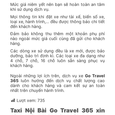
Kinh nghiệm đi taxi Nội Bài về Thanh Hóa giá rẻ,
mức phí đúng và tiết kiệm
Sau đây, chúng tôi sẽ gửi đến bạn những kinh
nghiệm quý giá giúp đi taxi Nội Bài về Thanh
Hóa thêm phần an toàn, tiết kiệm và thoải mái
nhé:
1. Kiểm tra quãng đường trước khi lên xe
Chỉ với một chiếc điện thoại thông minh và
mạng internet, bạn đã có thể kiểm tra được
quãng đường mà mình sẽ đi từ Nội Bài về Thanh
Hóa một cách đơn giản. Để ước tính chi phí và
đảm bảo mình đi chính xác con đường ngắn
nhất, hãy lưu ý mẹo này trước khi lên xe taxi
nhé.
2. Nên trả giá trước khi lên xe
Thông thường, nếu thuê taxi Nội Bài đi Thanh
Hóa, bạn nên thương lượng trước giá cả để có
được chuyến đi thoải mái nhất mà không lo về
những số tiền đang nhảy trên đồng hồ đếm
quãng đường. Tất nhiên, nếu bạn chọn dịch vụ