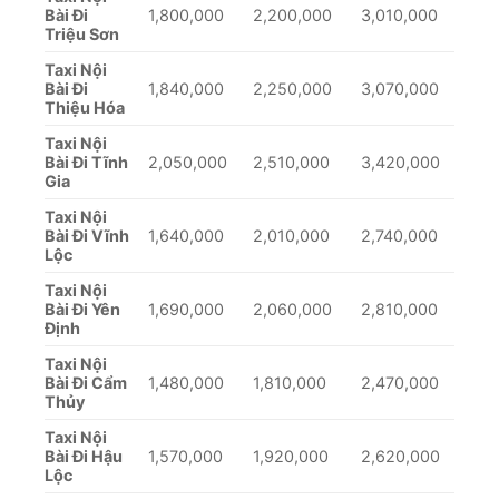
Taxi Nội Bài Go Travel 365 xin
kính chào quý khách hàng!
Lời đầu tiên, Taxi Nội Bài
Go Travel 365
xin gửi
lời cảm ơn đến khách hàng đã lựa chọn chúng
tôi làm bạn đồng hành trong suốt thời gian qua.
Sự hài lòng của quý khách chính là động lực để
chúng tôi duy trì và nâng cao chất lượng dịch
vụ.
Để có thể di chuyển từ sân bay Nội Bài về tới
Thanh Hóa, bạn có thể chọn rất nhiều phương
thức khác nhau, tuy nhiên, một trong những
cách nhanh chóng và thuận tiện nhất đó chính là
sử dụng taxi nội bài đi Thanh Hóa. Dịch vụ taxi
nội bài đi Thanh Hóa luôn đảm bảo được tối đa
sự hài lòng của khách hàng cũng như đáp ứng
các nhu cầu cao nhất để mang đến trải nghiệm
di chuyển tuyệt vời khi đến với
Go Travel 365
!