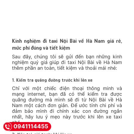
đi Hà Nam luôn đảm bảo được tối đa sự hài
lòng của khách hàng cũng như đáp ứng các nhu
cầu cao nhất để mang đến trải nghiệm di
chuyển tuyệt vời khi đến với
Go Travel 365
!
Bảng giá taxi Nội Bài đi Hà Nam
Để phòng tránh các trường hợp hét giá, lừa đảo
hay có sự tranh chấp về giá cả khi sử dụng dịch
0941114455
vụ, chúng tôi luôn cung cấp bảng giá niêm yết