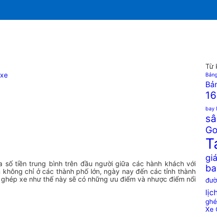
Từ 
xe
Bảng
Bản
16
bay 
sâ
Go
T
giá
a số tiền trung bình trên đầu người giữa các hành khách với
ba
 không chỉ ở các thành phố lớn, ngày nay đến các tỉnh thành
i ghép xe như thế này sẽ có những ưu điểm và nhược điểm nổi
đườ
lịc
ghé
Xe 