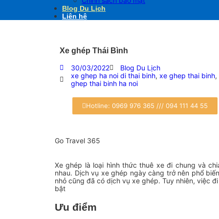
Chính sách bảo mật
Blog Du Lịch
Liên hệ
Xe ghép Thái Bình
30/03/2022
Blog Du Lịch
xe ghep ha noi di thai binh
,
xe ghep thai binh
,
ghep thai binh ha noi
Hotline: 0969 976 365 /// 094 111 44 55
Go Travel 365
Xe ghép là loại hình thức thuê xe đi chung và chi
nhau. Dịch vụ xe ghép ngày càng trở nên phổ biến
nhỏ cũng đã có dịch vụ xe ghép. Tuy nhiên, việc đ
bật
Ưu điểm