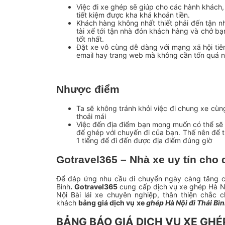
Việc đi xe ghép sẽ giúp cho các hành khách, 
tiết kiệm được kha khá khoản tiền.
Khách hàng không nhất thiết phải đến tận n
tài xế tới tận nhà đón khách hàng và chở bạ
tốt nhất.
Đặt xe vô cùng dễ dàng với mạng xã hội tiên
email hay trang web mà không cần tốn quá nh
Nhược điểm
Ta sẽ không tránh khỏi việc đi chung xe cùn
thoải mái
Việc đến địa điểm bạn mong muốn có thể sẽ t
để ghép với chuyến đi của bạn. Thế nên để t
1 tiếng để đi đến được địa điểm đúng giờ
Gotravel365 – Nhà xe uy tín cho 
Để đáp ứng nhu cầu di chuyển ngày càng tăng c
Bình
.
Gotravel365
cung cấp dịch vụ xe ghép Hà Nội 
Nội Bài lái xe chuyên nghiệp, thân thiện chắc 
khách
bảng giá dịch vụ
xe
ghép Hà Nội đi Thái Bì
BẢNG BÁO GIÁ DỊCH VỤ
XE GHÉP