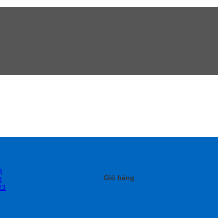
3
Giỏ hàng
3
23