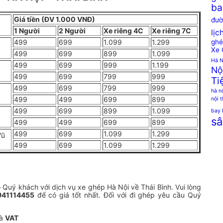
ba
Giá tiền (ĐV 1.000 VNĐ)
đườ
1 Người
2 Người
Xe riêng 4C
Xe riêng 7C
lịc
ghé
499
699
1.099
1.299
Xe 
499
699
899
1.099
Hà N
499
699
999
1.199
Nộ
499
699
799
999
Ti
499
699
799
999
hà n
499
499
699
899
nội 
499
699
899
1.099
bay 
sâ
499
499
699
899
499
699
1.099
1.299
Vũ
499
699
1.099
1.299
o Quý khách với dịch vụ xe ghép Hà Nội về Thái Bình. Vui lòng
941114455
để có giá tốt nhất. Đối với đi ghép yêu cầu Quý
à
VAT