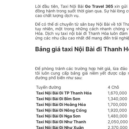
Lời đầu tiên, Taxi Nội Bài
Go Travel 365
xin gửi
đồng hành trong suốt thời gian qua. Sự hài lòng 
cao chất lượng dịch vụ.
Để có thể di chuyển từ sân bay Nội Bài về tới T
tuy nhiên, một trong những cách nhanh chóng và 
Hóa. Dịch vụ taxi nội bài đi Thanh Hóa luôn đả
ứng các nhu cầu cao nhất để mang đến trải nghiệ
Bảng giá taxi Nội Bài đi Thanh 
Để phòng tránh các trường hợp hét giá, lừa đảo 
tôi luôn cung cấp bảng giá niêm yết được cập n
đường phổ biến như sau:
Tuyến đường
4 Chỗ
Taxi Nội Bài Đi TP Thanh Hóa
1,670,000
Taxi Nội Bài Đi Bỉm Sơn
1,340,000
Taxi Nội Bài Đi Hoằng Hóa
1,700,000
Taxi Nội Bài Đi Nông Cống
1,920,000
Taxi Nội Bài Đi Nga Sơn
1,480,000
Taxi Nội Bài Đi Như Thanh
2,050,000
Taxi Nội Bài Đi Như Xuân
2,370,000