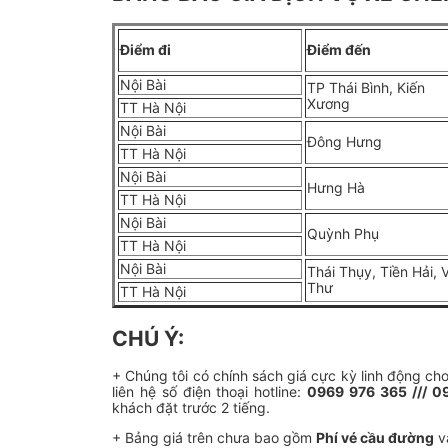
Điểm đi
Điểm đến
Nội Bài
TP Thái Bình, Kiến
Xương
TT Hà Nội
Nội Bài
Đông Hưng
TT Hà Nội
Nội Bài
Hưng Hà
TT Hà Nội
Nội Bài
Quỳnh Phụ
TT Hà Nội
Nội Bài
Thái Thụy, Tiền Hải, 
Thư
TT Hà Nội
CHÚ Ý:
+ Chúng tôi có chính sách giá cực kỳ linh động ch
liên hệ số điện thoại hotline:
0969 976 365 /// 0
khách đặt trước 2 tiếng.
+ Bảng giá trên chưa bao gồm
Phí vé cầu đường
v