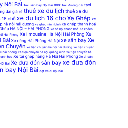
y Nội Bài
taxi
Taxi sân bay Nội Bài 180k
taxi đường dài
thuê xe du lịch
thuê xe du
ng dài giá rẻ
xe du lich 16 cho
Xe Ghép
h 16 chỗ
xe
p hà nội hải dương
xe ghép thanh hoá
xe ghép ninh bình
Ghép HÀ NỘI – HẢI PHÒNG
xe hà nội thanh hoá
Xe khách
Xe
Xe limousine Hà Nội Hải Phòng
ội Hải Phòng
Xe
i Bài
xe sân bay
Xe riêng Hải Phòng Hà Nội
ện Chuyến
xe tiện chuyến hà nội hải dương
xe tiện chuyến
ội hải phòng
xe tiện chuyến hà nội quảng ninh
xe tiện chuyến hà
Xe tải ghép hàng Hà Nội Hải Phòng
thanh hóa
Xe đi sân
xe đưa đón
Xe đưa đón sân bay
Nội Bài
n bay Nội Bài
đặt xe đi nội bài