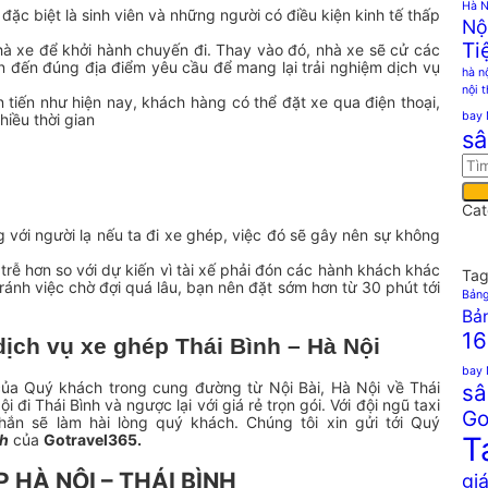
Hà N
đặc biệt là sinh viên và những người có điều kiện kinh tế thấp
Nộ
Ti
hà xe để khởi hành chuyến đi. Thay vào đó, nhà xe sẽ cử các
n đến đúng địa điểm yêu cầu để mang lại trải nghiệm dịch vụ
hà n
nội 
 tiến như hiện nay, khách hàng có thể đặt xe qua điện thoại,
bay 
iều thời gian
sâ
Cat
g với người lạ nếu ta đi xe ghép, việc đó sẽ gây nên sự không
rễ hơn so với dự kiến vì tài xế phải đón các hành khách khác
Tag
ránh việc chờ đợi quá lâu, bạn nên đặt sớm hơn từ 30 phút tới
Bảng
Bản
16
dịch vụ xe ghép Thái Bình – Hà Nội
bay 
ủa Quý khách trong cung đường từ Nội Bài, Hà Nội về Thái
sâ
đi Thái Bình và ngược lại với giá rẻ trọn gói. Với đội ngũ taxi
Go
chắn sẽ làm hài lòng quý khách. Chúng tôi xin gửi tới Quý
nh
của
Gotravel365.
T
 HÀ NỘI – THÁI BÌNH
giá