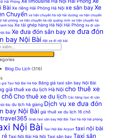
Xe
Xe limousine Hà Nội Hải Phòng
ội Hải Phòng
Xe
i Bài
xe sân bay
Xe riêng Hải Phòng Hà Nội
ện Chuyến
xe tiện chuyến hà nội hải dương
xe tiện chuyến
ội hải phòng
xe tiện chuyến hà nội quảng ninh
xe tiện chuyến hà
Xe tải ghép hàng Hà Nội Hải Phòng
thanh hóa
Xe đi sân
xe đưa đón
Xe đưa đón sân bay
Nội Bài
n bay Nội Bài
đặt xe đi nội bài
egories
Blog Du Lịch
(316)
s
Bảng giá taxi sân bay Nội Bài
 giá Taxi Nội Bài Hà Nội
cho thuê xe
g giá thuê xe du lịch Hà Nội
 chỗ
Cho thuê xe du lịch
Các hãng taxi đi sân
Dịch vụ xe đưa đón
du lịch hà giang
Nội Bài
n bay Nội Bài
giá thuê xe du lịch 16 chỗ
travel365
Grab taxi sân bay Nội Bài
Taxi hà nội hải phòng
axi Nội Bài
taxi nội bài
Taxi Nội Bài Airport
Taxi sân
 rẻ
Taxi Nội Bài Hà Nội
Taxi sân bay