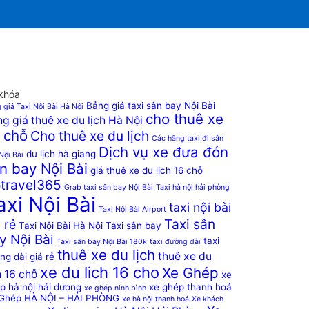
khóa
Bảng giá taxi sân bay Nội Bài
 giá Taxi Nội Bài Hà Nội
cho thuê xe
g giá thuê xe du lịch Hà Nội
 chỗ
Cho thuê xe du lịch
Các hãng taxi đi sân
Dịch vụ xe đưa đón
du lịch hà giang
Nội Bài
n bay Nội Bài
giá thuê xe du lịch 16 chỗ
travel365
Grab taxi sân bay Nội Bài
Taxi hà nội hải phòng
axi Nội Bài
taxi nội bài
Taxi Nội Bài Airport
Taxi sân
 rẻ
Taxi Nội Bài Hà Nội
Taxi sân bay
y Nội Bài
taxi
Taxi sân bay Nội Bài 180k
taxi đường dài
thuê xe du lịch
thuê xe du
ng dài giá rẻ
xe du lich 16 cho
Xe Ghép
h 16 chỗ
xe
p hà nội hải dương
xe ghép thanh hoá
xe ghép ninh bình
Ghép HÀ NỘI – HẢI PHÒNG
xe hà nội thanh hoá
Xe khách