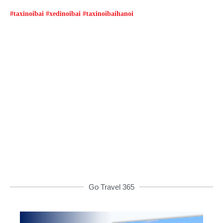
#taxinoibai #xedinoibai #taxinoibaihanoi
Đặt xe qua App
Từ 08h00 đến 16h00 được giảm giá và nhiều
ưu đãi khác
ĐẶT XE NGAY
Go Travel 365