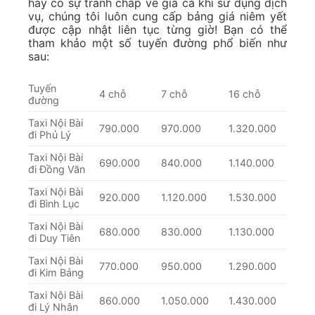
hay có sự tranh chấp về giá cả khi sử dụng dịch
vụ, chúng tôi luôn cung cấp bảng giá niêm yết
được cập nhật liên tục từng giờ! Bạn có thể
tham khảo một số tuyến đường phổ biến như
sau:
Tuyến
4 chỗ
7 chỗ
16 chỗ
đường
Taxi Nội Bài
790.000
970.000
1.320.000
đi Phủ Lý
Taxi Nội Bài
690.000
840.000
1.140.000
đi Đồng Văn
Taxi Nội Bài
920.000
1.120.000
1.530.000
đi Bình Lục
Taxi Nội Bài
680.000
830.000
1.130.000
đi Duy Tiên
Taxi Nội Bài
770.000
950.000
1.290.000
đi Kim Bảng
Taxi Nội Bài
860.000
1.050.000
1.430.000
đi Lý Nhân