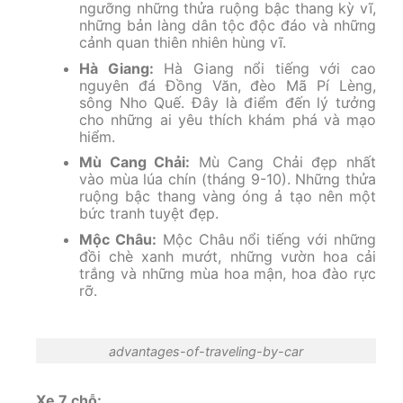
ngưỡng những thửa ruộng bậc thang kỳ vĩ,
những bản làng dân tộc độc đáo và những
cảnh quan thiên nhiên hùng vĩ.
Hà Giang:
Hà Giang nổi tiếng với cao
nguyên đá Đồng Văn, đèo Mã Pí Lèng,
sông Nho Quế. Đây là điểm đến lý tưởng
cho những ai yêu thích khám phá và mạo
hiểm.
Mù Cang Chải:
Mù Cang Chải đẹp nhất
vào mùa lúa chín (tháng 9-10). Những thửa
ruộng bậc thang vàng óng ả tạo nên một
bức tranh tuyệt đẹp.
Mộc Châu:
Mộc Châu nổi tiếng với những
đồi chè xanh mướt, những vườn hoa cải
trắng và những mùa hoa mận, hoa đào rực
rỡ.
advantages-of-traveling-by-car
Xe 7 chỗ: