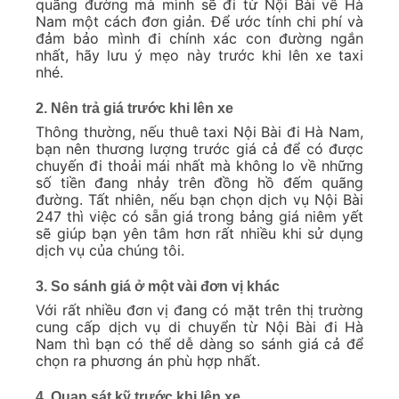
quãng đường mà mình sẽ đi từ Nội Bài về Hà
Nam một cách đơn giản. Để ước tính chi phí và
đảm bảo mình đi chính xác con đường ngắn
nhất, hãy lưu ý mẹo này trước khi lên xe taxi
nhé.
2. Nên trả giá trước khi lên xe
Thông thường, nếu thuê taxi Nội Bài đi Hà Nam,
bạn nên thương lượng trước giá cả để có được
chuyến đi thoải mái nhất mà không lo về những
số tiền đang nhảy trên đồng hồ đếm quãng
đường. Tất nhiên, nếu bạn chọn dịch vụ Nội Bài
247 thì việc có sẵn giá trong bảng giá niêm yết
sẽ giúp bạn yên tâm hơn rất nhiều khi sử dụng
dịch vụ của chúng tôi.
3. So sánh giá ở một vài đơn vị khác
Với rất nhiều đơn vị đang có mặt trên thị trường
cung cấp dịch vụ di chuyển từ Nội Bài đi Hà
Nam thì bạn có thể dễ dàng so sánh giá cả để
chọn ra phương án phù hợp nhất.
4. Quan sát kỹ trước khi lên xe