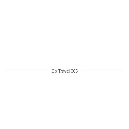
Đặt xe qua App
Từ 08h00 đến 16h00 được giảm giá và nhiều
ưu đãi khác
ĐẶT XE NGAY
Go Travel 365