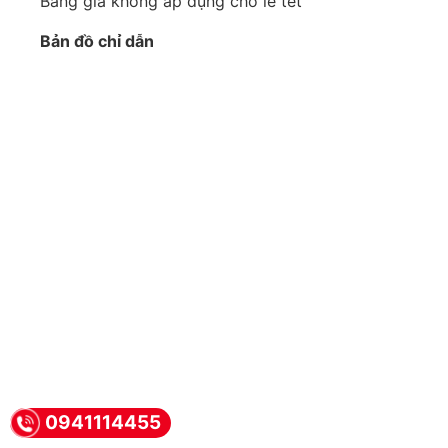
Bảng giá không áp dụng cho lễ tết
Bản đồ chỉ dẫn
0941114455