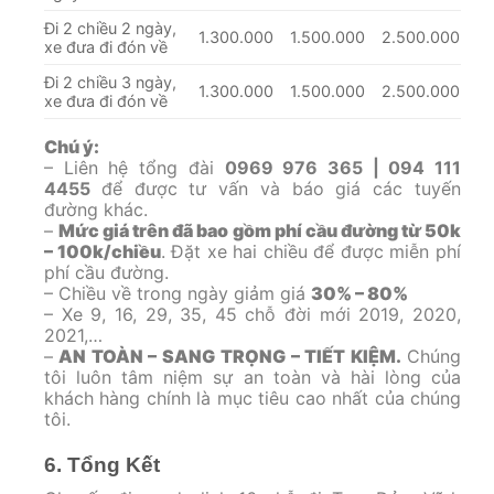
Đi 2 chiều 2 ngày,
1.300.000
1.500.000
2.500.000
xe đưa đi đón về
Đi 2 chiều 3 ngày,
1.300.000
1.500.000
2.500.000
xe đưa đi đón về
Chú ý:
– Liên hệ tổng đài
0969 976 365 | 094 111
4455
để được tư vấn và báo giá các tuyến
đường khác.
–
Mức giá trên đã bao gồm phí cầu đường từ 50k
– 100k/chiều
. Đặt xe hai chiều để được miễn phí
phí cầu đường.
– Chiều về trong ngày giảm giá
30% – 80%
– Xe 9, 16, 29, 35, 45 chỗ đời mới 2019, 2020,
2021,…
–
AN TOÀN – SANG TRỌNG – TIẾT KIỆM.
Chúng
tôi luôn tâm niệm sự an toàn và hài lòng của
khách hàng chính là mục tiêu cao nhất của chúng
tôi.
6. Tổng Kết