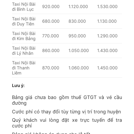
Taxi Nội Bài
920.000
1.120.000
1.530.000
đi Bình Lục
Taxi Nội Bài
680.000
830.000
1.130.000
đi Duy Tiên
Taxi Nội Bài
770.000
950.000
1.290.000
đi Kim Bảng
Taxi Nội Bài
860.000
1.050.000
1.430.000
đi Lý Nhân
Taxi Nội Bài
đi Thanh
870.000
1.060.000
1.450.000
Liêm
Lưu ý:
Bảng giá chưa bao gồm thuế GTGT và vé cầu
đường
Cước phí có thay đổi tùy từng vị trí trong huyện
Quý khách vui lòng đặt xe trực tuyến để tra
cước phí