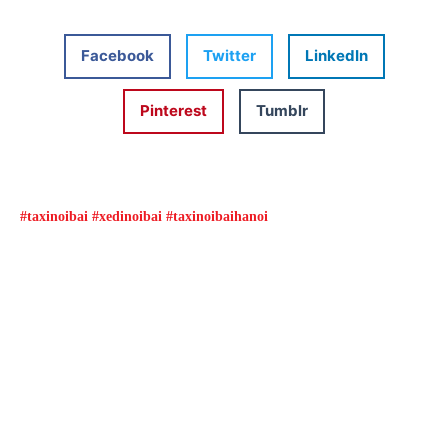
Facebook
Twitter
LinkedIn
Pinterest
Tumblr
#taxinoibai #xedinoibai #taxinoibaihanoi
Đặt xe qua App
Từ 08h00 đến 16h00 được giảm giá và nhiều
ưu đãi khác
ĐẶT XE NGAY