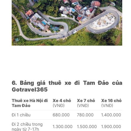
6. Bảng giá thuê xe đi Tam Đảo của
Gotravel365
Thuê xe Hà Nội đi
Xe 4 chỗ
Xe 7 chỗ
Xe 16 chỗ
Tam Đảo
(VNĐ)
(VNĐ)
(VNĐ)
Đi 1 chiều
680.000
780.000
1.400.000
Đi 2 chiều trong
1.300.000
1.500.000
1.900.000
ngày từ 7-17h