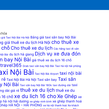
khóa
Bảng giá taxi sân bay Nội Bài
 giá Taxi Nội Bài Hà Nội
cho thuê xe
g giá thuê xe du lịch Hà Nội
 chỗ
Cho thuê xe du lịch
Các hãng taxi đi sân
Dịch vụ xe đưa đón
du lịch hà giang
Nội Bài
n bay Nội Bài
giá thuê xe du lịch 16 chỗ
travel365
Grab taxi sân bay Nội Bài
Taxi hà nội hải phòng
axi Nội Bài
taxi nội bài
Taxi Nội Bài Airport
Taxi sân
 rẻ
Taxi Nội Bài Hà Nội
Taxi sân bay
y Nội Bài
taxi
Taxi sân bay Nội Bài 180k
taxi đường dài
thuê xe du lịch
thuê xe du
ng dài giá rẻ
xe du lich 16 cho
Xe Ghép
h 16 chỗ
xe
p hà nội hải dương
xe ghép thanh hoá
xe ghép ninh bình
Ghép HÀ NỘI – HẢI PHÒNG
xe hà nội thanh hoá
Xe khách