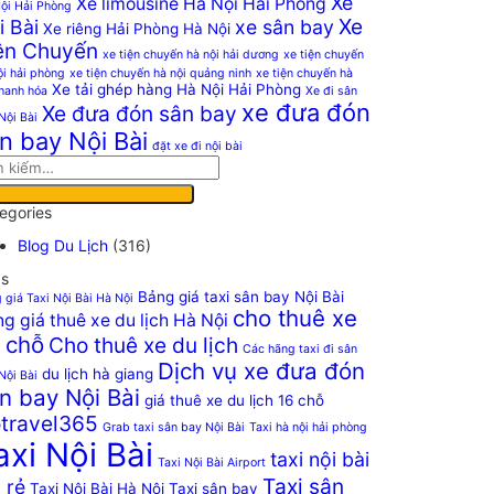
Xe
Xe limousine Hà Nội Hải Phòng
ội Hải Phòng
Xe
i Bài
xe sân bay
Xe riêng Hải Phòng Hà Nội
ện Chuyến
xe tiện chuyến hà nội hải dương
xe tiện chuyến
ội hải phòng
xe tiện chuyến hà nội quảng ninh
xe tiện chuyến hà
Xe tải ghép hàng Hà Nội Hải Phòng
thanh hóa
Xe đi sân
xe đưa đón
Xe đưa đón sân bay
Nội Bài
n bay Nội Bài
đặt xe đi nội bài
egories
Blog Du Lịch
(316)
s
Bảng giá taxi sân bay Nội Bài
 giá Taxi Nội Bài Hà Nội
cho thuê xe
g giá thuê xe du lịch Hà Nội
 chỗ
Cho thuê xe du lịch
Các hãng taxi đi sân
Dịch vụ xe đưa đón
du lịch hà giang
Nội Bài
n bay Nội Bài
giá thuê xe du lịch 16 chỗ
travel365
Grab taxi sân bay Nội Bài
Taxi hà nội hải phòng
axi Nội Bài
taxi nội bài
Taxi Nội Bài Airport
Taxi sân
 rẻ
Taxi Nội Bài Hà Nội
Taxi sân bay