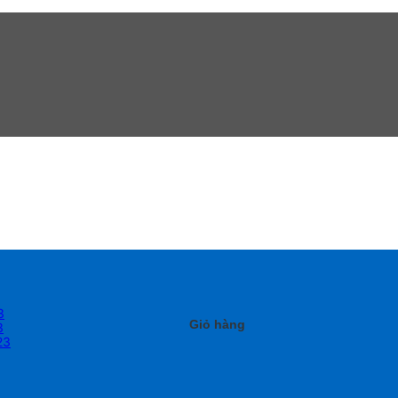
3
Giỏ hàng
3
23