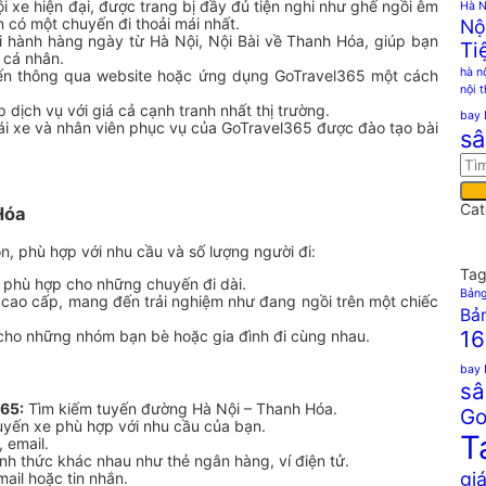
 xe hiện đại, được trang bị đầy đủ tiện nghi như ghế ngồi êm
Hà N
n có một chuyến đi thoải mái nhất.
Nộ
 hành hàng ngày từ Hà Nội, Nội Bài về Thanh Hóa, giúp bạn
Ti
h cá nhân.
hà n
yến thông qua website hoặc ứng dụng GoTravel365 một cách
nội 
ịch vụ với giá cả cạnh tranh nhất thị trường.
bay 
ái xe và nhân viên phục vụ của GoTravel365 được đào tạo bài
sâ
Cat
Hóa
n, phù hợp với nhu cầu và số lượng người đi:
Tag
, phù hợp cho những chuyến đi dài.
Bảng
i cao cấp, mang đến trải nghiệm như đang ngồi trên một chiếc
Bản
16
cho những nhóm bạn bè hoặc gia đình đi cùng nhau.
bay 
sâ
65:
Tìm kiếm tuyến đường Hà Nội – Thanh Hóa.
Go
yến xe phù hợp với nhu cầu của bạn.
T
, email.
nh thức khác nhau như thẻ ngân hàng, ví điện tử.
giá
ail hoặc tin nhắn.