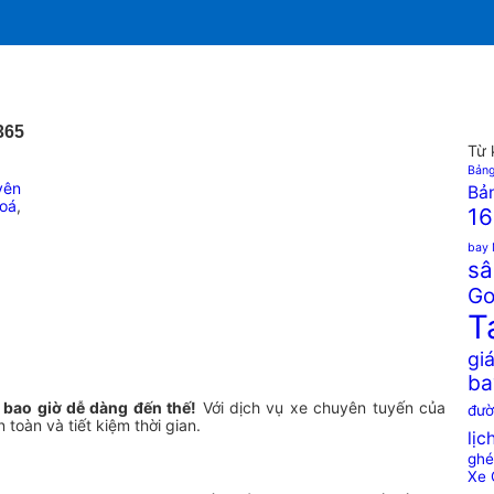
365
Từ 
Bảng
yên
Bản
hoá
,
16
bay 
sâ
Go
T
giá
ba
 bao giờ dễ dàng đến thế!
Với dịch vụ xe chuyên tuyến của
đườ
 toàn và tiết kiệm thời gian.
lịc
ghé
Xe 