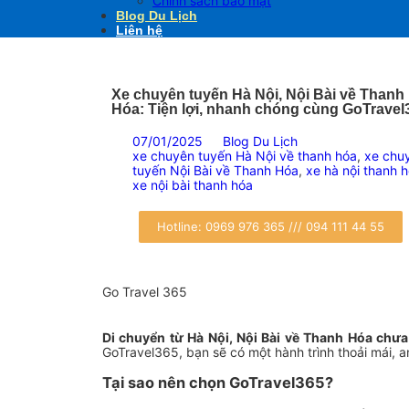
Chính sách bảo mật
Blog Du Lịch
Liên hệ
Xe chuyên tuyến Hà Nội, Nội Bài về Thanh
Hóa: Tiện lợi, nhanh chóng cùng GoTravel
07/01/2025
Blog Du Lịch
xe chuyên tuyến Hà Nội về thanh hóa
,
xe chu
tuyến Nội Bài về Thanh Hóa
,
xe hà nội thanh 
xe nội bài thanh hóa
Hotline: 0969 976 365 /// 094 111 44 55
Go Travel 365
Di chuyển từ Hà Nội, Nội Bài về Thanh Hóa chưa
GoTravel365, bạn sẽ có một hành trình thoải mái, an
Tại sao nên chọn GoTravel365?