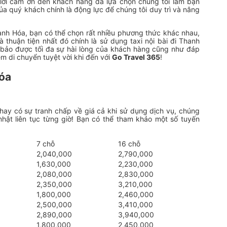
 lời cảm ơn đến khách hàng đã lựa chọn chúng tôi làm bạn
của quý khách chính là động lực để chúng tôi duy trì và nâng
hanh Hóa, bạn có thể chọn rất nhiều phương thức khác nhau,
thuận tiện nhất đó chính là sử dụng taxi nội bài đi Thanh
m bảo được tối đa sự hài lòng của khách hàng cũng như đáp
m di chuyển tuyệt vời khi đến với
Go Travel 365
!
Hóa
hay có sự tranh chấp về giá cả khi sử dụng dịch vụ, chúng
hật liên tục từng giờ! Bạn có thể tham khảo một số tuyến
7 chỗ
16 chỗ
2,040,000
2,790,000
1,630,000
2,230,000
2,080,000
2,830,000
2,350,000
3,210,000
1,800,000
2,460,000
2,500,000
3,410,000
2,890,000
3,940,000
1,800,000
2,450,000