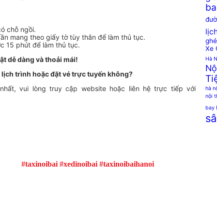
ba
đườ
ó chỗ ngồi.
lịc
cần mang theo giấy tờ tùy thân để làm thủ tục.
ghé
 15 phút để làm thủ tục.
Xe 
ật dễ dàng và thoải mái!
Hà N
Nộ
, lịch trình hoặc đặt vé trực tuyến không?
Ti
ất, vui lòng truy cập website hoặc liên hệ trực tiếp với
hà n
nội 
bay 
sâ
#taxinoibai #xedinoibai #taxinoibaihanoi