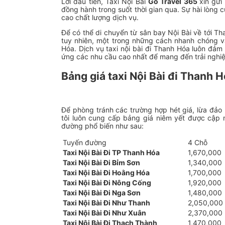
Lời đầu tiên, Taxi Nội Bài
Go Travel 365
xin gửi
đồng hành trong suốt thời gian qua. Sự hài lòng 
cao chất lượng dịch vụ.
Để có thể di chuyển từ sân bay Nội Bài về tới T
tuy nhiên, một trong những cách nhanh chóng và 
Hóa. Dịch vụ taxi nội bài đi Thanh Hóa luôn đả
ứng các nhu cầu cao nhất để mang đến trải nghiệ
Bảng giá taxi Nội Bài đi Thanh 
Để phòng tránh các trường hợp hét giá, lừa đảo 
tôi luôn cung cấp bảng giá niêm yết được cập n
đường phổ biến như sau:
Tuyến đường
4 Chỗ
Taxi Nội Bài Đi TP Thanh Hóa
1,670,000
Taxi Nội Bài Đi Bỉm Sơn
1,340,000
Taxi Nội Bài Đi Hoằng Hóa
1,700,000
Taxi Nội Bài Đi Nông Cống
1,920,000
Taxi Nội Bài Đi Nga Sơn
1,480,000
Taxi Nội Bài Đi Như Thanh
2,050,000
Taxi Nội Bài Đi Như Xuân
2,370,000
Taxi Nội Bài Đi Thạch Thành
1,470,000