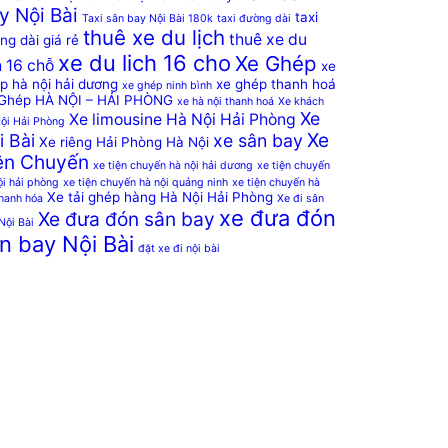
y Nội Bài
taxi
Taxi sân bay Nội Bài 180k
taxi đường dài
thuê xe du lịch
thuê xe du
ng dài giá rẻ
xe du lich 16 cho
Xe Ghép
h 16 chỗ
xe
p hà nội hải dương
xe ghép thanh hoá
xe ghép ninh bình
Ghép HÀ NỘI – HẢI PHÒNG
xe hà nội thanh hoá
Xe khách
Xe
Xe limousine Hà Nội Hải Phòng
ội Hải Phòng
Xe
i Bài
xe sân bay
Xe riêng Hải Phòng Hà Nội
ện Chuyến
xe tiện chuyến hà nội hải dương
xe tiện chuyến
ội hải phòng
xe tiện chuyến hà nội quảng ninh
xe tiện chuyến hà
Xe tải ghép hàng Hà Nội Hải Phòng
thanh hóa
Xe đi sân
xe đưa đón
Xe đưa đón sân bay
Nội Bài
n bay Nội Bài
đặt xe đi nội bài