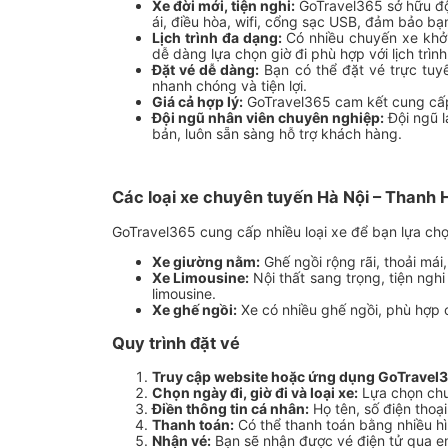
Xe đời mới, tiện nghi:
GoTravel365 sở hữu đội
ái, điều hòa, wifi, cổng sạc USB, đảm bảo bạ
Lịch trình đa dạng:
Có nhiều chuyến xe khởi
dễ dàng lựa chọn giờ đi phù hợp với lịch trìn
Đặt vé dễ dàng:
Bạn có thể đặt vé trực tu
nhanh chóng và tiện lợi.
Giá cả hợp lý:
GoTravel365 cam kết cung cấp d
Đội ngũ nhân viên chuyên nghiệp:
Đội ngũ l
bản, luôn sẵn sàng hỗ trợ khách hàng.
Các loại xe chuyên tuyến Hà Nội – Thanh 
GoTravel365 cung cấp nhiều loại xe để bạn lựa chọ
Xe giường nằm:
Ghế ngồi rộng rãi, thoải mái
Xe Limousine:
Nội thất sang trọng, tiện ngh
limousine.
Xe ghế ngồi:
Xe có nhiều ghế ngồi, phù hợp 
Quy trình đặt vé
Truy cập website hoặc ứng dụng GoTravel3
Chọn ngày đi, giờ đi và loại xe:
Lựa chọn chu
Điền thông tin cá nhân:
Họ tên, số điện thoại
Thanh toán:
Có thể thanh toán bằng nhiều hì
Nhận vé:
Bạn sẽ nhận được vé điện tử qua em