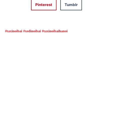
Pinterest
Tumblr
#taxinoibai #xedinoibai #taxinoibaihanoi
Đặt xe qua App
Từ 08h00 đến 16h00 được giảm giá và nhiều
ưu đãi khác
ĐẶT XE NGAY