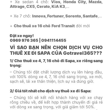
+ Xe sedan 4 chỗ:
Vios, Honda City, Mazda,
Attrage, CX5, Cerato, KiA K3
,…
+ Xe 7 chỗ:
Innova, Fortuner, Sorento, Santafe
,…
+
Cho thuê xe 16 chỗ
Ford Transit
đời mới
Đặt xe ngay!
0969 976 365 | 0941114455
VÌ SAO BẠN NÊN CHỌN DỊCH VỤ CHO
THUÊ XE ĐI SAPA CỦA Gotravel365???
1/ Cho thuê xe 4, 7, 16 chỗ đi Sapa, xe riêng sang
trọng:
– Chúng tôi đặt chất lượng dịch vụ lên hàng đầu,
với 100% dòng xe 4, 7, 16 chỗ sang trọng, xe mới,
sạch sẽ, lái xe thân thiện, lịch sự và đúng giờ.
2/ Giá tốt nhất cho dịch vụ thuê xe đi Sapa:
– Chúng tôi sẽ kết nối khách hàng với xe chạy
rỗng chiều về, để kết hợp thành chuyến đi giá rẻ
với dòng xe sang trọng, với giá giảm tới 50%.