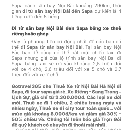
Sapa cách sân bay Nội Bài khoảng 290km, thời
gian
đi từ sân bay Nội Bài đến Sapa
dự kiến là 4
tiếng rưỡi đến 5 tiếng
Đi từ sân bay Nội Bài đến Sapa bằng xe thuê
riêng hoặc ghép
Đây là phương tiện cơ động nhất để các bạn có
thể
đi Sapa từ sân bay Nội Bài.
Tại sân bay Nội
Bài, bạn dễ dàng có thể bắt một chiếc taxi đi
Sapa nhưng giá của lộ trình sân bay Nội Bài đi
Sapa bằng taxi sẽ rơi vào khoảng 2,5 triệu đối
với xe 4 chỗ, 2,6 triệu đối với xe 5 chỗ và 2,7
triệu đối với xe 7 chỗ.
Gotravel365 cho Thuê Xe từ Nội Bài Hà Nội đi
Sapa, đi tour sapa giá rẻ, Xe Riêng – Sang Trọng –
Lịch Sự, giá chỉ từ 2.300.000đ. Các loại xe đời
mới, Thuê xe đi 1 chiều, 2 chiều trong ngày và
nhiều ngày, Thuê xe đi city tour toàn quốc… với
mức giá khoảng 8.000đ/km và giảm giá 30% –
50% chiều về. Chúng tôi luôn báo giá Trọn Gói
để quý khách có chuyến đi thoải mái nhất.