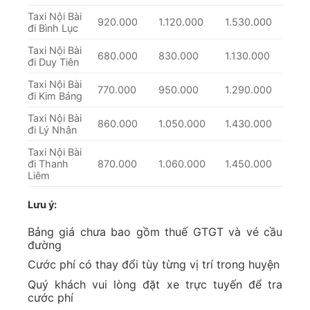
Taxi Nội Bài
920.000
1.120.000
1.530.000
đi Bình Lục
Taxi Nội Bài
680.000
830.000
1.130.000
đi Duy Tiên
Taxi Nội Bài
770.000
950.000
1.290.000
đi Kim Bảng
Taxi Nội Bài
860.000
1.050.000
1.430.000
đi Lý Nhân
Taxi Nội Bài
đi Thanh
870.000
1.060.000
1.450.000
Liêm
Lưu ý:
Bảng giá chưa bao gồm thuế GTGT và vé cầu
đường
Cước phí có thay đổi tùy từng vị trí trong huyện
Quý khách vui lòng đặt xe trực tuyến để tra
cước phí