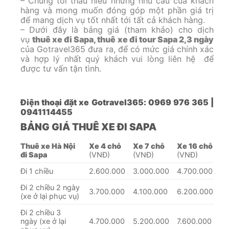
– Chúng tôi thấu hiểu những nhu cầu của khách
hàng và mong muốn đóng góp một phần giá trị
để mang dịch vụ tốt nhất tới tất cả khách hàng.
– Dưới đây là bảng giá (tham khảo) cho dịch
vụ
thuê xe đi Sapa, thuê xe đi tour Sapa 2,3 ngày
của Gotravel365 đưa ra, để có mức giá chính xác
và hợp lý nhất quý khách vui lòng liên hệ để
được tư vấn tận tình.
Điện thoại đặt xe Gotravel365: 0969 976 365 |
0941114455
BẢNG GIÁ THUÊ XE ĐI SAPA
Thuê xe Hà Nội
Xe 4 chỗ
Xe 7 chỗ
Xe 16 chỗ
đi Sapa
(VNĐ)
(VNĐ)
(VNĐ)
Đi 1 chiều
2.600.000
3.000.000
4.700.000
Đi 2 chiều 2 ngày
3.700.000
4.100.000
6.200.000
(xe ở lại phục vụ)
Đi 2 chiều 3
ngày (xe ở lại
4.700.000
5.200.000
7.600.000