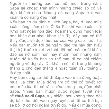
Người ta thường bảo, cứ mỗi mùa trong năm,
Sapa lại khoác trên mình những chiếc áo có vẻ
đẹp khách nhau. Nhưng cô nàng Sapa khi vào
xuân là cô nàng đẹp nhất.
Nếu bạn có dự định du lịch Sapa, hãy đi vào mùa
xuân hằng năm nhé. Ở Sa Pa khi vào xuân, núi
rừng bạt ngàn hoa đào, hoa mận, cùng muôn loài
hoa khác đua nhau khoe sắc. Tại đây bạn có thể
thấy được vẻ đẹp thực sự của vùng cao nước ta.
Nếu bạn muốn tới để ngắm đào thì hãy tìm hiểu
thật kỹ trước khi đi vì thời tiết mỗi năm mỗi khác,
đào sẽ nở sớm hơn hay muộn hơn những năm
trước đó khiến bạn có thể mất đi cơ hội chiêm
ngưỡng vẻ đẹp ấy. Du khách nên đi trong khoảng
tháng 2 cho đến tháng 4 hoặc tuần đầu tháng 5
là đẹp nhất.
Hay bạn cũng có thể đi Sapa vào mùa đông hoặc
mùa lúa chín. Mùa đông thì có thể có tuyết rơi
còn mùa lúa thì có rất nhiều sương mù, đậm chất
Sapa. Nhiều bạn muốn được ngắm tuyết nên
sẽ
thuê xe đi Sapa,
tuy nhiên, nếu không theo dõi
dự báo thời tiết vào ngày tuyết rơi rất có thể bạn
sẽ bỏ lỡ cơ hội ngắm tuyết đó. Nếu đi mùa đông,