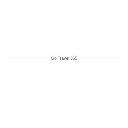
Từ 08h00 đến 16h00 được giảm giá và nhiều
ưu đãi khác
ĐẶT XE NGAY
Go Travel 365