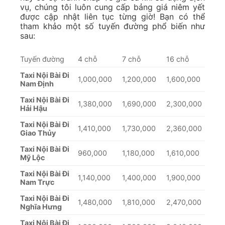
vụ, chúng tôi luôn cung cấp bảng giá niêm yết
được cập nhật liên tục từng giờ! Bạn có thể
tham khảo một số tuyến đường phổ biến như
sau:
Tuyến đường
4 chỗ
7 chỗ
16 chỗ
Taxi Nội Bài Đi
1,000,000
1,200,000
1,600,000
Nam Định
Taxi Nội Bài Đi
1,380,000
1,690,000
2,300,000
Hải Hậu
Taxi Nội Bài Đi
1,410,000
1,730,000
2,360,000
Giao Thủy
Taxi Nội Bài Đi
960,000
1,180,000
1,610,000
Mỹ Lộc
Taxi Nội Bài Đi
1,140,000
1,400,000
1,900,000
Nam Trực
Taxi Nội Bài Đi
1,480,000
1,810,000
2,470,000
Nghĩa Hưng
Taxi Nội Bài Đi