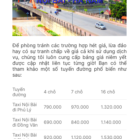
Để phòng tránh các trường hợp hét giá, lừa đảo
hay có sự tranh chấp về giá cả khi sử dụng dịch
vụ, chúng tôi luôn cung cấp bảng giá niêm yết
được cập nhật liên tục từng giờ! Bạn có thể
tham khảo một số tuyến đường phổ biến như
sau:
Tuyến
4 chỗ
7 chỗ
16 chỗ
đường
Taxi Nội Bài
790.000
970.000
1.320.000
đi Phủ Lý
Taxi Nội Bài
690.000
840.000
1.140.000
đi Đồng Văn
Taxi Nội Bài
920.000
1.120.000
1.530.000