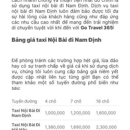
cách nhanh chóng và thuận tiện nhất đó chính là
sử dụng taxi nội bài đi Nam Định. Dịch vụ taxi
nội bài đi Nam Định luôn đảm bảo được tối đa
sự hài lòng của khách hàng cũng như đáp ứng
các nhu cầu cao nhất để mang đến trải nghiệm
di chuyển tuyệt vời khi đến với
Go Travel 365
!
Bảng giá taxi Nội Bài đi Nam Định
Để phòng tránh các trường hợp hét giá, lừa đảo
hay có sự tranh chấp về giá cả khi sử dụng dịch
vụ, chúng tôi luôn cung cấp bảng giá niêm yết
được cập nhật liên tục từng giờ! Bạn có thể
tham khảo một số tuyến đường phổ biến như
sau:
Tuyến đường
4 chỗ
7 chỗ
16 chỗ
Taxi Nội Bài Đi
1,000,000
1,200,000
1,600,000
Nam Định
Taxi Nội Bài Đi
1,380,000
1,690,000
2,300,000
Hải Hậu