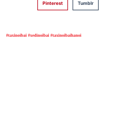
Pinterest
Tumblr
#taxinoibai #xedinoibai #taxinoibaihanoi
Đặt xe qua App
Từ 08h00 đến 16h00 được giảm giá và nhiều
ưu đãi khác
ĐẶT XE NGAY