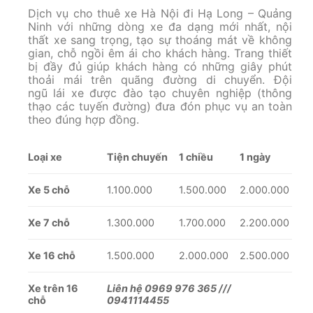
Dịch vụ cho thuê xe Hà Nội đi Hạ Long – Quảng
Ninh với những dòng xe đa dạng mới nhất, nội
thất xe sang trọng, tạo sự thoáng mát về không
gian, chỗ ngồi êm ái cho khách hàng. Trang thiết
bị đầy đủ giúp khách hàng có những giây phút
thoải mái trên quãng đường di chuyển. Đội
ngũ lái xe được đào tạo chuyên nghiệp (thông
thạo các tuyến đường) đưa đón phục vụ an toàn
theo đúng hợp đồng.
Loại xe
Tiện chuyến
1 chiều
1 ngày
Xe 5 chỗ
1.100.000
1.500.000
2.000.000
Xe 7 chỗ
1.300.000
1.700.000
2.200.000
Xe 16 chỗ
1.500.000
2.000.000
2.500.000
Xe trên 16
Liên hệ 0969 976 365 ///
chỗ
0941114455