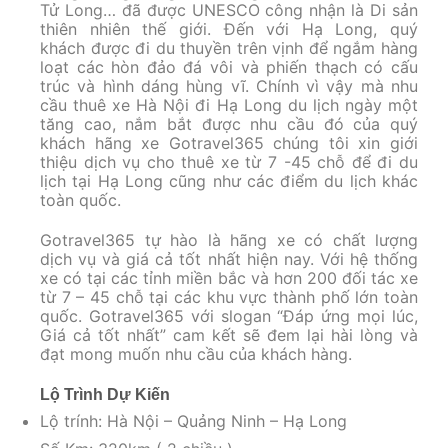
Tử Long… đã được UNESCO công nhận là Di sản
thiên nhiên thế giới. Đến với Hạ Long, quý
khách được đi du thuyền trên vịnh để ngắm hàng
loạt các hòn đảo đá vôi và phiến thạch có cấu
trúc và hình dáng hùng vĩ. Chính vì vậy mà nhu
cầu thuê xe Hà Nội đi Hạ Long du lịch ngày một
tăng cao, nắm bắt được nhu cầu đó của quý
khách hãng xe Gotravel365 chúng tôi xin giới
thiệu dịch vụ cho thuê xe từ 7 -45 chỗ để đi du
lịch tại Hạ Long cũng như các điểm du lịch khác
toàn quốc.
Gotravel365 tự hào là hãng xe có chất lượng
dịch vụ và giá cả tốt nhất hiện nay. Với hệ thống
xe có tại các tỉnh miền bắc và hơn 200 đối tác xe
từ 7 – 45 chỗ tại các khu vực thành phố lớn toàn
quốc. Gotravel365 với slogan “Đáp ứng mọi lúc,
Giá cả tốt nhất” cam kết sẽ đem lại hài lòng và
đạt mong muốn nhu cầu của khách hàng.
Lộ Trình Dự Kiến
Lộ trính: Hà Nội – Quảng Ninh – Hạ Long