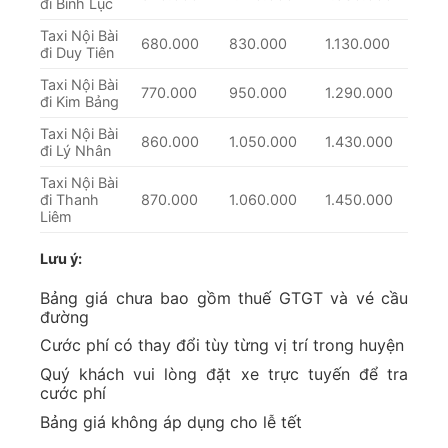
đi Bình Lục
Taxi Nội Bài
680.000
830.000
1.130.000
đi Duy Tiên
Taxi Nội Bài
770.000
950.000
1.290.000
đi Kim Bảng
Taxi Nội Bài
860.000
1.050.000
1.430.000
đi Lý Nhân
Taxi Nội Bài
đi Thanh
870.000
1.060.000
1.450.000
Liêm
Lưu ý:
Bảng giá chưa bao gồm thuế GTGT và vé cầu
đường
Cước phí có thay đổi tùy từng vị trí trong huyện
Quý khách vui lòng đặt xe trực tuyến để tra
cước phí
Bảng giá không áp dụng cho lễ tết