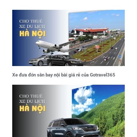
Xe đưa đón sân bay nội bài giá rẻ của Gotravel365