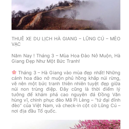
THUÊ XE DU LỊCH HÀ GIANG – LŨNG CÚ – MÈO
VẠC
Năm Nay ! Tháng 3 – Mùa Hoa Đào Nở Muộn, Hà
Giang Đẹp Như Một Bức Tranh!
Tháng 3 – Hà Giang vào mùa đẹp nhất! Những
cánh hoa đào nở muộn phủ hồng khắp núi rừng,
vẽ nên một bức tranh thiên nhiên tuyệt đẹp giữa
núi non trùng điệp. Đây cũng là thời điểm lý
tưởng để khám phá cao nguyên đá Đồng Văn
hùng vĩ, chinh phục đèo Mã Pì Lèng – “tứ đại đỉnh
đèo” của Việt Nam, và check-in cột cờ Lũng Cú –
nơi địa đầu Tổ quốc.