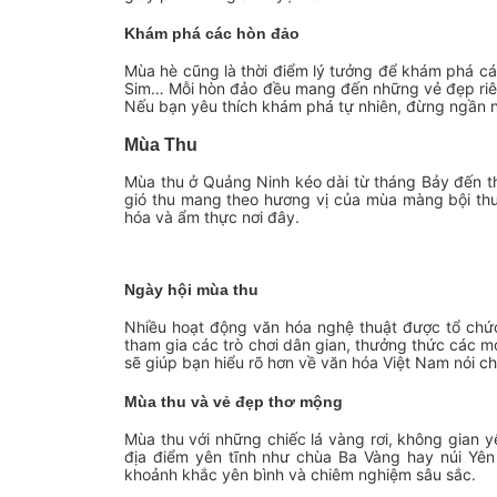
Khám phá các hòn đảo
Mùa hè cũng là thời điểm lý tưởng để khám phá c
Sim… Mỗi hòn đảo đều mang đến những vẻ đẹp riên
Nếu bạn yêu thích khám phá tự nhiên, đừng ngần n
Mùa Thu
Mùa thu ở Quảng Ninh kéo dài từ tháng Bảy đến th
gió thu mang theo hương vị của mùa màng bội thu
hóa và ẩm thực nơi đây.
Ngày hội mùa thu
Nhiều hoạt động văn hóa nghệ thuật được tổ chức
tham gia các trò chơi dân gian, thưởng thức các
sẽ giúp bạn hiểu rõ hơn về văn hóa Việt Nam nói c
Mùa thu và vẻ đẹp thơ mộng
Mùa thu với những chiếc lá vàng rơi, không gian y
địa điểm yên tĩnh như chùa Ba Vàng hay núi Yê
khoảnh khắc yên bình và chiêm nghiệm sâu sắc.