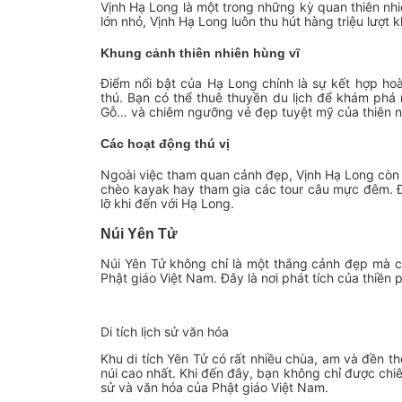
Vịnh Hạ Long là một trong những kỳ quan thiên nh
lớn nhỏ, Vịnh Hạ Long luôn thu hút hàng triệu lượt 
Khung cảnh thiên nhiên hùng vĩ
Điểm nổi bật của Hạ Long chính là sự kết hợp hoà
thú. Bạn có thể thuê thuyền du lịch để khám ph
Gỗ… và chiêm ngưỡng vẻ đẹp tuyệt mỹ của thiên nh
Các hoạt động thú vị
Ngoài việc tham quan cảnh đẹp, Vịnh Hạ Long còn 
chèo kayak hay tham gia các tour câu mực đêm. 
lỡ khi đến với Hạ Long.
Núi Yên Tử
Núi Yên Tử không chỉ là một thắng cảnh đẹp mà còn
Phật giáo Việt Nam. Đây là nơi phát tích của thiền 
Di tích lịch sử văn hóa
Khu di tích Yên Tử có rất nhiều chùa, am và đền t
núi cao nhất. Khi đến đây, bạn không chỉ được chi
sử và văn hóa của Phật giáo Việt Nam.