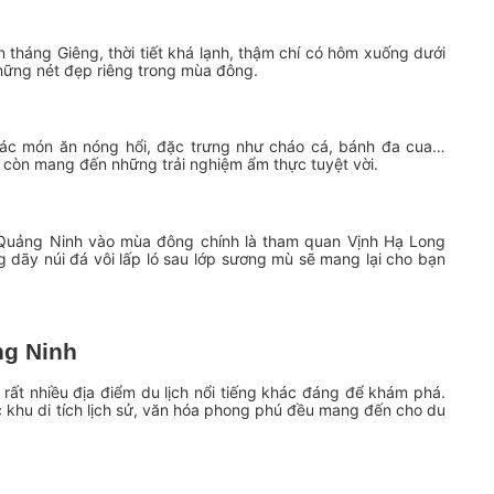
tháng Giêng, thời tiết khá lạnh, thậm chí có hôm xuống dưới
những nét đẹp riêng trong mùa đông.
các món ăn nóng hổi, đặc trưng như cháo cá, bánh đa cua…
còn mang đến những trải nghiệm ẩm thực tuyệt vời.
h Quảng Ninh vào mùa đông chính là tham quan Vịnh Hạ Long
dãy núi đá vôi lấp ló sau lớp sương mù sẽ mang lại cho bạn
ng Ninh
ất nhiều địa điểm du lịch nổi tiếng khác đáng để khám phá.
 khu di tích lịch sử, văn hóa phong phú đều mang đến cho du