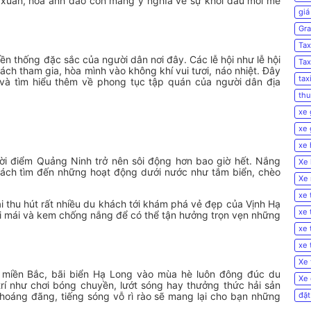
a xuân, hoa anh đào còn mang ý nghĩa về sự khởi đầu mới mẻ
giá
Gra
Tax
yền thống đặc sắc của người dân nơi đây. Các lễ hội như lễ hội
Tax
ch tham gia, hòa mình vào không khí vui tươi, náo nhiệt. Đây
tax
 và tìm hiểu thêm về phong tục tập quán của người dân địa
thu
xe 
xe 
xe 
ời điểm Quảng Ninh trở nên sôi động hơn bao giờ hết. Nắng
Xe 
hách tìm đến những hoạt động dưới nước như tắm biển, chèo
Xe 
xe 
ại thu hút rất nhiều du khách tới khám phá vẻ đẹp của Vịnh Hạ
xe 
i mái và kem chống nắng để có thể tận hưởng trọn vẹn những
xe 
xe 
Xe 
 miền Bắc, bãi biển Hạ Long vào mùa hè luôn đông đúc du
Xe 
trí như chơi bóng chuyền, lướt sóng hay thưởng thức hải sản
thoáng đãng, tiếng sóng vỗ rì rào sẽ mang lại cho bạn những
đặt