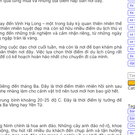
 qua từng mùa và những địa điểm hấp dẫn nơi đây.
Xe 
Xe 
xe 
ay đến Vịnh Hạ Long – một trong bảy kỳ quan thiên nhiên thế
xe 
thiên nhiên tuyệt đẹp mà còn sở hữu nhiều điểm du lịch thú vị
ng đến những trải nghiệm và cảm nhận riêng, từ những ngày
xe 
 ngập tràn lá vàng.
xe 
ững cuộc dạo chơi cuối tuần, mà còn là nơi để bạn khám phá
Xe 
 thiện nơi đây. Việc lựa chọn thời điểm đi du lịch cũng rất
 để có kế hoạch hoàn hảo nhất cho chuyến đi của mình.
Xe 
đặt
êng đến tháng Ba. Đây là thời điểm thiên nhiên hồi sinh sau
Cat
ẹ nhàng làm cho cảnh vật trở nên tươi mới hơn bao giờ hết.
 trung bình khoảng 20-25 độ C. Đây là thời điểm lý tưởng để
ùa Ba Vàng hay Yên Tử.
Tag
Bản
Bản
 Ninh chính là hoa anh đào. Những cây anh đào nở rộ, khoe
Cho
ộng, thu hút rất nhiều du khách đến chụp ảnh và tận hưởng
du 