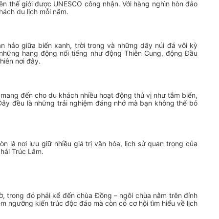
iên thế giới được UNESCO công nhận. Với hàng nghìn hòn đảo
khách du lịch mỗi năm.
n hảo giữa biển xanh, trời trong và những dãy núi đá vôi kỳ
á những hang động nổi tiếng như động Thiên Cung, động Đầu
iên nơi đây.
mang đến cho du khách nhiều hoạt động thú vị như tắm biển,
Đây đều là những trải nghiệm đáng nhớ mà bạn không thể bỏ
 là nơi lưu giữ nhiều giá trị văn hóa, lịch sử quan trọng của
phái Trúc Lâm.
hờ, trong đó phải kể đến chùa Đồng – ngôi chùa nằm trên đỉnh
êm ngưỡng kiến trúc độc đáo mà còn có cơ hội tìm hiểu về lịch