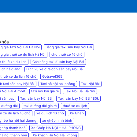
khóa
g giá Taxi Nội Bài Hà Nội
Bảng giá taxi sân bay Nội Bài
g giá thuê xe du lịch Hà Nội
cho thuê xe 16 chỗ
 thuê xe du lịch
Các hãng taxi đi sân bay Nội Bài
lịch hà giang
Dịch vụ xe đưa đón sân bay Nội Bài
 thuê xe du lịch 16 chỗ
Gotravel365
b taxi sân bay Nội Bài
Taxi hà nội hải phòng
Taxi Nội Bài
i Nội Bài Airport
taxi nội bài giá rẻ
Taxi Nội Bài Hà Nội
i sân bay
Taxi sân bay Nội Bài
Taxi sân bay Nội Bài 180k
i đường dài
taxi đường dài giá rẻ
thuê xe du lịch
ê xe du lịch 16 chỗ
xe du lich 16 cho
Xe Ghép
ghép hà nội hải dương
xe ghép ninh bình
ghép thanh hoá
Xe Ghép HÀ NỘI – HẢI PHÒNG
hà nội thanh hoá
Xe khách Hà Nội Hải Phòng