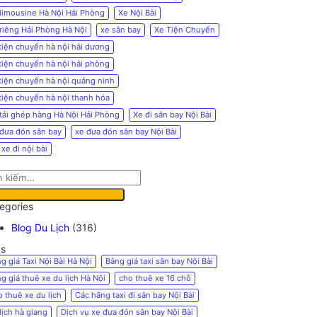
limousine Hà Nội Hải Phòng
Xe Nội Bài
riêng Hải Phòng Hà Nội
xe sân bay
Xe Tiện Chuyến
tiện chuyến hà nội hải dương
tiện chuyến hà nội hải phòng
tiện chuyến hà nội quảng ninh
tiện chuyến hà nội thanh hóa
tải ghép hàng Hà Nội Hải Phòng
Xe đi sân bay Nội Bài
đưa đón sân bay
xe đưa đón sân bay Nội Bài
 xe đi nội bài
egories
Blog Du Lịch
(316)
s
g giá Taxi Nội Bài Hà Nội
Bảng giá taxi sân bay Nội Bài
g giá thuê xe du lịch Hà Nội
cho thuê xe 16 chỗ
 thuê xe du lịch
Các hãng taxi đi sân bay Nội Bài
lịch hà giang
Dịch vụ xe đưa đón sân bay Nội Bài