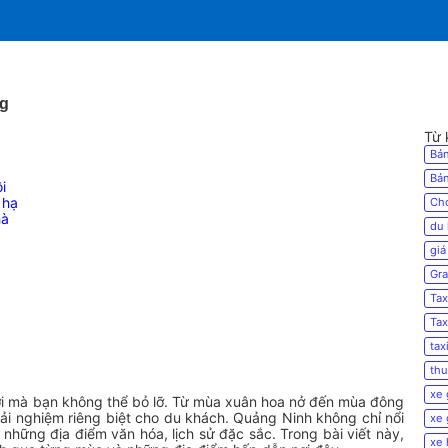
ng
Từ 
Bản
Bản
i
 hạ
Cho
hà
du 
giá
Gra
Tax
Tax
tax
thu
xe 
vời mà bạn không thể bỏ lỡ. Từ mùa xuân hoa nở đến mùa đông
ải nghiệm riêng biệt cho du khách. Quảng Ninh không chỉ nổi
xe 
 những địa điểm văn hóa, lịch sử đặc sắc. Trong bài viết này,
xe 