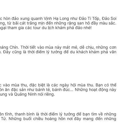
ác hòn đảo xung quanh Vịnh Hạ Long như Đảo Ti Tốp, Đảo Soi
g, từ bãi cát trắng mịn đến những rặng san hô đầy màu sắc.
gại tham gia các tour du lịch khám phá đảo nhé!
áng Chín. Thời tiết vào mùa này mát mẻ, dễ chịu, những cơn
. Đây cũng là thời điểm lý tưởng để du khách khám phá văn
 vào mùa thu, đặc biệt là các ngày hội mùa thu. Bạn có thể
 món ăn đặc sản như bánh tẻ, bánh đúc… Những hoạt động này
hung và Quảng Ninh nói riêng.
ên tĩnh, thanh bình là thời điểm lý tưởng để bạn tìm về những
n Tử. Những buổi chiều hoàng hôn nơi đây mang đến những