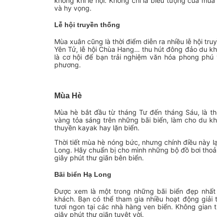
không khí lễ hội. Không chỉ là biểu tượng của mù
và hy vọng.
Lễ hội truyền thống
Mùa xuân cũng là thời điểm diễn ra nhiều lễ hội tru
Yên Tử, lễ hội Chùa Hang… thu hút đông đảo du khá
là cơ hội để bạn trải nghiệm văn hóa phong phú
phương.
Mùa Hè
Mùa hè bắt đầu từ tháng Tư đến tháng Sáu, là th
vàng tỏa sáng trên những bãi biển, làm cho du k
thuyền kayak hay lặn biển.
Thời tiết mùa hè nóng bức, nhưng chính điều này l
Long. Hãy chuẩn bị cho mình những bộ đồ bơi thoả
giây phút thư giãn bên biển.
Bãi biển Hạ Long
Được xem là một trong những bãi biển đẹp nhất
khách. Bạn có thể tham gia nhiều hoạt động giải 
tươi ngon tại các nhà hàng ven biển. Không gian 
giây phút thư giãn tuyệt vời.