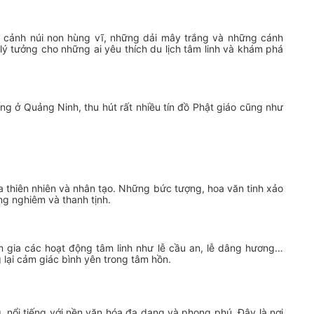
n cảnh núi non hùng vĩ, những dải mây trắng và những cánh
ý tưởng cho những ai yêu thích du lịch tâm linh và khám phá
ng ở Quảng Ninh, thu hút rất nhiều tín đồ Phật giáo cũng như
 thiên nhiên và nhân tạo. Những bức tượng, hoa văn tinh xảo
g nghiêm và thanh tịnh.
 gia các hoạt động tâm linh như lễ cầu an, lễ dâng hương…
lại cảm giác bình yên trong tâm hồn.
g, nổi tiếng với nền văn hóa đa dạng và phong phú. Đây là nơi