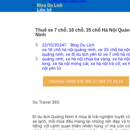
Chính sách bảo mật
Blog Du Lịch
Liên hệ
Thuê xe 7 chỗ, 16 chỗ, 35 chỗ Hà Nội Quả
Ninh
22/10/2024
Blog Du Lịch
xe 16 chỗ hà nội quảng ninh
,
xe 35 chỗ hà nội
quảng ninh
,
xe đi du lịch yên tử xe 7 chỗ hà nộ
quảng ninh
,
xe hà nội chùa ba vàng
,
xe hà nội
long
,
xe hà nội móng cái
,
xe hà nội trà cổ
,
xe 
nội yên tử
Hotline: 0969 976 365 /// 094 111 44 55
Go Travel 365
Đi du lịch Quảng Ninh 4 mùa là trải nghiệm tuyệt 
se lạnh, mỗi mùa đều mang lại những nét đẹp và tr
tiếng với cảnh quan thiên nhiên hùng vĩ mà còn có