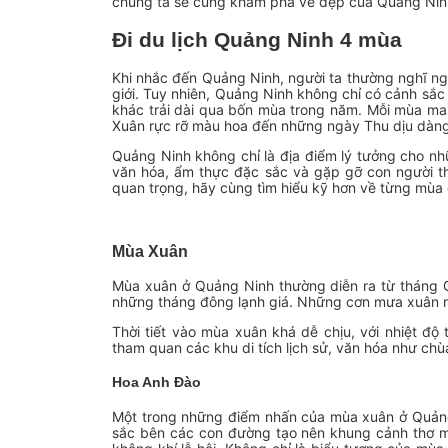
chúng ta sẽ cùng khám phá vẻ đẹp của Quảng Ninh
Đi du lịch Quảng Ninh 4 mùa
Khi nhắc đến Quảng Ninh, người ta thường nghĩ ng
giới. Tuy nhiên, Quảng Ninh không chỉ có cảnh sắc 
khác trải dài qua bốn mùa trong năm. Mỗi mùa ma
Xuân rực rỡ màu hoa đến những ngày Thu dịu dàng
Quảng Ninh không chỉ là địa điểm lý tưởng cho nh
văn hóa, ẩm thực đặc sắc và gặp gỡ con người thân
quan trọng, hãy cùng tìm hiểu kỹ hơn về từng mùa
Mùa Xuân
Mùa xuân ở Quảng Ninh thường diễn ra từ tháng Gi
những tháng đông lạnh giá. Những cơn mưa xuân nh
Thời tiết vào mùa xuân khá dễ chịu, với nhiệt độ
tham quan các khu di tích lịch sử, văn hóa như ch
Hoa Anh Đào
Một trong những điểm nhấn của mùa xuân ở Quảng
sắc bên các con đường tạo nên khung cảnh thơ m