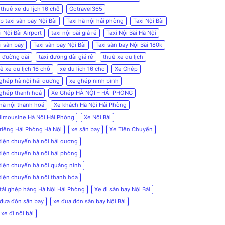
 thuê xe du lịch 16 chỗ
Gotravel365
b taxi sân bay Nội Bài
Taxi hà nội hải phòng
Taxi Nội Bài
i Nội Bài Airport
taxi nội bài giá rẻ
Taxi Nội Bài Hà Nội
i sân bay
Taxi sân bay Nội Bài
Taxi sân bay Nội Bài 180k
i đường dài
taxi đường dài giá rẻ
thuê xe du lịch
ê xe du lịch 16 chỗ
xe du lich 16 cho
Xe Ghép
ghép hà nội hải dương
xe ghép ninh bình
ghép thanh hoá
Xe Ghép HÀ NỘI – HẢI PHÒNG
hà nội thanh hoá
Xe khách Hà Nội Hải Phòng
limousine Hà Nội Hải Phòng
Xe Nội Bài
riêng Hải Phòng Hà Nội
xe sân bay
Xe Tiện Chuyến
tiện chuyến hà nội hải dương
tiện chuyến hà nội hải phòng
tiện chuyến hà nội quảng ninh
tiện chuyến hà nội thanh hóa
tải ghép hàng Hà Nội Hải Phòng
Xe đi sân bay Nội Bài
đưa đón sân bay
xe đưa đón sân bay Nội Bài
 xe đi nội bài