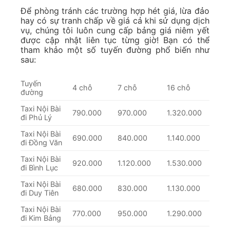
Để phòng tránh các trường hợp hét giá, lừa đảo
hay có sự tranh chấp về giá cả khi sử dụng dịch
vụ, chúng tôi luôn cung cấp bảng giá niêm yết
được cập nhật liên tục từng giờ! Bạn có thể
tham khảo một số tuyến đường phổ biến như
sau:
Tuyến
4 chỗ
7 chỗ
16 chỗ
đường
Taxi Nội Bài
790.000
970.000
1.320.000
đi Phủ Lý
Taxi Nội Bài
690.000
840.000
1.140.000
đi Đồng Văn
Taxi Nội Bài
920.000
1.120.000
1.530.000
đi Bình Lục
Taxi Nội Bài
680.000
830.000
1.130.000
đi Duy Tiên
Taxi Nội Bài
770.000
950.000
1.290.000
đi Kim Bảng