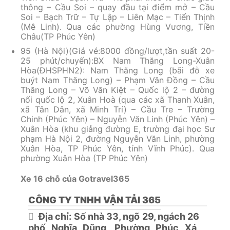
thông – Cầu Soi – quay đầu tại điểm mở – Cầu
Soi – Bạch Trữ – Tự Lập – Liên Mạc – Tiến Thịnh
(Mê Linh). Qua các phường Hùng Vương, Tiền
Châu(TP Phúc Yên)
95 (Hà Nội)(Giá vé:8000 đồng/lượt,tần suất 20-
25 phút/chuyến):BX Nam Thăng Long-Xuân
Hòa(ĐHSPHN2): Nam Thăng Long (bãi đỗ xe
buýt Nam Thăng Long) – Phạm Văn Đồng – Cầu
Thăng Long – Võ Văn Kiệt – Quốc lộ 2 – đường
nối quốc lộ 2, Xuân Hoà (qua các xã Thanh Xuân,
xã Tân Dân, xã Minh Trí) – Cầu Tre – Trường
Chinh (Phúc Yên) – Nguyễn Văn Linh (Phúc Yên) –
Xuân Hòa (khu giảng đường E, trường đại học Sư
phạm Hà Nội 2, đường Nguyễn Văn Linh, phường
Xuân Hòa, TP Phúc Yên, tỉnh Vĩnh Phúc). Qua
phường Xuân Hòa (TP Phúc Yên)
Xe 16 chỗ của Gotravel365
CÔNG TY TNHH VẬN TẢI 365
Địa chỉ: Số nhà 33, ngõ 29, ngách 26
phố Nghĩa Dũng, Phường Phúc Xá,