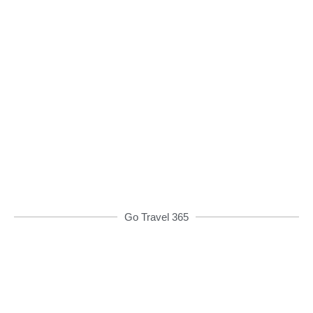
Đặt xe qua App
Từ 08h00 đến 16h00 được giảm giá và nhiều
ưu đãi khác
ĐẶT XE NGAY
Go Travel 365