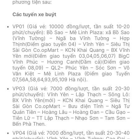
phương tiện sau:
Các tuyến xe buýt
VP01 (Giá vé: 10000 đồng/lượt, tần suất 10-20
phút/chuyến): Bồ Sao – Mê Linh Plaza: xã Bồ Sao
(Vĩnh Tường) – Ngã ba Vĩnh Tường – Hợp
Thịnh(Điểm giao tuyến 04) – Vĩnh Yên – Siêu Thị
Sài Gòn Co.opMart – KCN Khai Quang – BX Vĩnh
Yên mới(Điểm giao tuyến 03,04,05,06,07) BigC
Vĩnh Phúc – Hương Canh(Đầm cả)(Điểm giao
tuyến 08,09) – QL2– Phúc Yên – Sóc Sơn – Võ
Văn Kiệt – Mê Linh Plaza (Điểm giao Tuyến
07,56A,58,64,93,95,109 Hà nội).
VP03 (Giá vé: 7000 đồng/lượt, tần suất 20-30
phút/chuyến): Vĩnh Yên – Lập Thạch – Sông Lô:
BX Vĩnh Yên(mới) – KCN Khai Quang – Siêu Thị
Sài Gòn Co.opMart – Bưu điện Tỉnh – Ngã Tư
Quán Tiên – Hoàng Lâu – Hoàng Đan – Cầu Gạo –
Tiên Lữ – TT Lập Thạch – Nhạo Sơn – Tam Sơn –
Bến Phà Then.
VP04 (Giá vé: 7000 đồng/lượt, tần suất 20-30-40
phút/chuyến): Vĩnh Yên – Vĩnh Tường: Cao Đại –