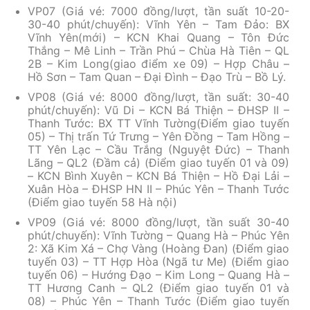
VP07 (Giá vé: 7000 đồng/lượt, tần suất 10-20-
30-40 phút/chuyến): Vĩnh Yên – Tam Đảo: BX
Vĩnh Yên(mới) – KCN Khai Quang – Tôn Đức
Thắng – Mê Linh – Trần Phú – Chùa Hà Tiên – QL
2B – Kim Long(giao điểm xe 09) – Hợp Châu –
Hồ Sơn – Tam Quan – Đại Đình – Đạo Trù – Bồ Lý.
VP08 (Giá vé: 8000 đồng/lượt, tần suất: 30-40
phút/chuyến): Vũ Di – KCN Bá Thiện – ĐHSP II –
Thanh Tước: BX TT Vĩnh Tường(Điểm giao tuyến
05) – Thị trấn Tứ Trưng – Yên Đồng – Tam Hồng –
TT Yên Lạc – Cầu Trắng (Nguyệt Đức) – Thanh
Lãng – QL2 (Đầm cả) (Điểm giao tuyến 01 và 09)
– KCN Bình Xuyên – KCN Bá Thiện – Hồ Đại Lải –
Xuân Hòa – ĐHSP HN II – Phúc Yên – Thanh Tước
(Điểm giao tuyến 58 Hà nội)
VP09 (Giá vé: 8000 đồng/lượt, tần suất 30-40
phút/chuyến): Vĩnh Tường – Quang Hà – Phúc Yên
2: Xã Kim Xá – Chợ Vàng (Hoàng Đan) (Điểm giao
tuyến 03) – TT Hợp Hòa (Ngã tư Me) (Điểm giao
tuyến 06) – Hướng Đạo – Kim Long – Quang Hà –
TT Hương Canh – QL2 (Điểm giao tuyến 01 và
08) – Phúc Yên – Thanh Tước (Điểm giao tuyến