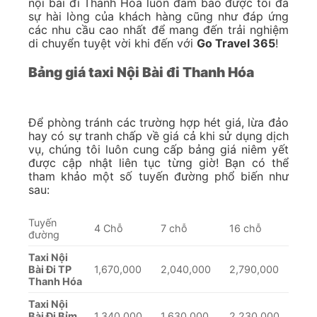
nội bài đi Thanh Hóa luôn đảm bảo được tối đa
sự hài lòng của khách hàng cũng như đáp ứng
các nhu cầu cao nhất để mang đến trải nghiệm
di chuyển tuyệt vời khi đến với
Go Travel 365
!
Bảng giá taxi Nội Bài đi Thanh Hóa
Để phòng tránh các trường hợp hét giá, lừa đảo
hay có sự tranh chấp về giá cả khi sử dụng dịch
vụ, chúng tôi luôn cung cấp bảng giá niêm yết
được cập nhật liên tục từng giờ! Bạn có thể
tham khảo một số tuyến đường phổ biến như
sau:
Tuyến
4 Chỗ
7 chỗ
16 chỗ
đường
Taxi Nội
Bài Đi TP
1,670,000
2,040,000
2,790,000
Thanh Hóa
Taxi Nội
Bài Đi Bỉm
1,340,000
1,630,000
2,230,000