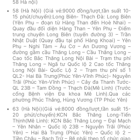
58 Hà nội)
58 (Hà Nội) (Giá vé:9000 đồng/lượt,tần suất 10-
15 phút/chuyến):Long Biên- Thạch Đà: Long Biên
(Yên Phụ – đoạn từ Hàng Than đến Hoè Nhai) –
Quay đầu đối diện Hàng Than – Yên Phụ – Điểm
trung chuyển Long Biên (tuyến đường 3) – Trần
Nhật Duật (Quay đầu tại phố Hàng Khoai) – Yên
Phụ – Nghi Tàm – Âu Cơ – An Dương Vương –
đường gầm cầu Thăng Long – Cầu Thăng Long –
Cao tốc Bắc Thăng Long Nội Bài – Trạm thu phí
Thăng Long – Ngã tư Quốc lộ 2 Cao tốc Thăng
Long Nội Bài- Quốc Lộ 2 – Trạm thu phí số 1
QL2- Hai Bà Trưng(Phúc Yên-Vĩnh Phúc)- Nguyễn
Trãi (Phúc Yên-Vĩnh Phúc) – Cây đa Thanh Tước-
QL 23B – Tam Đồng – Thạch Đà(Mê Linh) (Trước
cổng Bệnh viện Đa khoa Mê Linh).Qua các
phường Phúc Thắng, Hùng Vương (TP Phúc Yên)
63 (Hà Nội)(Giá vé:8000 đồng/lượt,tần suất 15-
20 phút/chuyến):KCN Bắc Thăng Long-Tiến
Thịnh(Mê Linh): KCN Bắc Thăng Long – Đại Mạch
– Yên Nhân – Quốc lộ 23B – Nguyễn Trãi (Phúc
Yên) – Hai Bà Trưng (Phúc Yên) – Quốc lộ 2 –
Tiền Châu – Bạch Trữ – Rẽ phải theo tổ chức giao