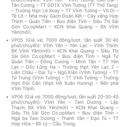
Tân Cương – TT GDTX Vĩnh Tường (TT Thổ Tang)
– Trường thpt Lê Xoay – TT Vĩnh Tường – Vũ Di –
Tề Lỗ – Nhà máy Gạch Đoàn Kết – Cây xăng Hợp
Thịnh – Quán Tiên – Bưu điện Tỉnh – Siêu Thị Sài
Gòn Co.opMart – KCN Khai Quang – BX Vĩnh
Yên(mới).
VP05 (Giá vé: 7000 đồng/lượt, tần suất 30-40
phút/chuyến): Vĩnh Yên – Yên Lạc – Vĩnh Thịnh:
BX Vĩnh Yên(mới) – KCN Khai Quang – Siêu Thị
Sài Gòn Co.opMart – Bưu điện Tỉnh – Ngã Tư
Quán Tiên – Đồng Cương – Minh Tân – TT Yên
Lạc – Dốc Lũng Hạ – Trường thpt Yên Lạc 2 –
Liên Châu – Đại Tự – Ngũ Kiên (Vĩnh Tường) – TT
Tứ Trưng (Vĩnh Tường) – TT Vĩnh Tường – Trường
thpt Đội Cấn (thpt Hồ Xuân Hương) – Bến phà
Vĩnh Thịnh.
VP06 (Giá vé: 7000 đồng/lượt, tần suất 20-30-40
phút/chuyến): Vĩnh Yên – Tam Dương – Lập
Thạch: BX Vĩnh Yên(mới) – KCN Khai Quang –
Siêu Thị Sài Gòn Co.opMart – Bưu điện Tỉnh –
Ngã ba Tam Dương – Thanh Vân – Đạo Tú – TT
Hợp Hòa – Bồ Lý – Cầu Trang.