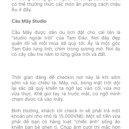
có thể thường thức các món ăn phong cách châu
Âu ở đây.
Cầu Mây Studio
Cầu Mây được dân du lịch đặt cho cái tên là
“studio ngoài trời” của Tam Đảo. Nơi đây đẹp
quên lối về mỗi mùa dã quỳ tới. Ấy là một góc
Tam Đảo lung linh, chìm trong sương mờ. Nơi ấy
có cây cầu tre nằm lơ lửng giữa trời và đất.
Thời gian đáng để checkin nơi này là khi sớm
sớm và lúc chiều tà. Mây, núi, bóng mặt trời dội
lại sắc dã quỳ khiến ta ngỡ lạc vào cõi vừa mơ
vừa thực. Khẽ giơ tay ra trước mắt, cứ ngỡ mình
chạm được cả vào mây.
Bình thường, khách tới check in sẽ phải trả một
khoản phí nho nhỏ là 15.000VNĐ. Một số tiền vừa
phải để bạn có hàng loạt “chiếc ảnh” sống ảo
khiến bạn bè ghen tị. Chụp ảnh cưới thì mắc hơn