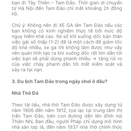
bạn đi Tây Thiên – Tam Đảo. Thời gian di chuyển
từ Hà Nội đến Tam Đảo chỉ mất khoảng 2h đồng
hồ.
Chú ý: Không nên đi XE GA lên Tam Đảo nếu các
bạn không có kinh nghiệm thực tế bởi mức độ
nguy hiểm khá cao. Xe số khi xuống dốc bản thân
việc gài số thấp (1-2) đã là một cách để giảm tốc
độ khá nhiều, xe ga thì không làm được như vậy
nên quán tính tạo ra khi xuống dốc rất lớn dẫn tới
việc bạn sẽ phải dùng phanh nhiều -> tăng rủi ro
của việc cháy phanh dẫn tới mất kiểm soát và
xảy ra tai nạn.
3. Du lịch Tam Đảo trong ngày chơi ở đâu?
Nhà Thờ Đá
Theo tài liệu, nhà thờ Tam Đảo được xây dựng từ
năm 1906 đến năm 1912, tọa lạc tại trung tâm thị
trấn Tam Đảo, bên con đường dẫn lên đỉnh núi
Thiên Nhị. Ban đầu, người Pháp chỉ dựng mô hình
nhà sàn lợp lá, đến năm 1937 nhà thờ chính thức