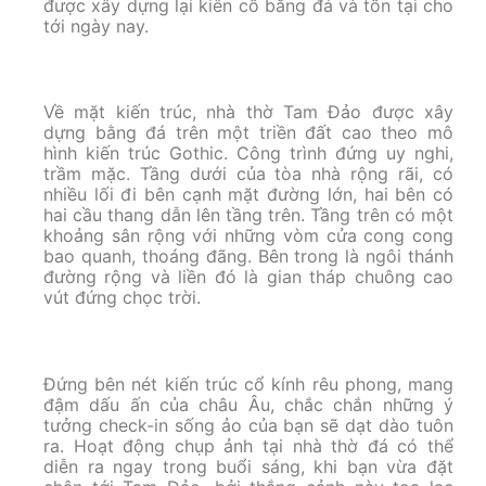
được xây dựng lại kiên cố bằng đá và tồn tại cho
tới ngày nay.
Về mặt kiến trúc, nhà thờ Tam Đảo được xây
dựng bằng đá trên một triền đất cao theo mô
hình kiến trúc Gothic. Công trình đứng uy nghi,
trầm mặc. Tầng dưới của tòa nhà rộng rãi, có
nhiều lối đi bên cạnh mặt đường lớn, hai bên có
hai cầu thang dẫn lên tầng trên. Tầng trên có một
khoảng sân rộng với những vòm cửa cong cong
bao quanh, thoáng đãng. Bên trong là ngôi thánh
đường rộng và liền đó là gian tháp chuông cao
vút đứng chọc trời.
Đứng bên nét kiến trúc cổ kính rêu phong, mang
đậm dấu ấn của châu Âu, chắc chắn những ý
tưởng check-in sống ảo của bạn sẽ dạt dào tuôn
ra. Hoạt động chụp ảnh tại nhà thờ đá có thể
diễn ra ngay trong buổi sáng, khi bạn vừa đặt