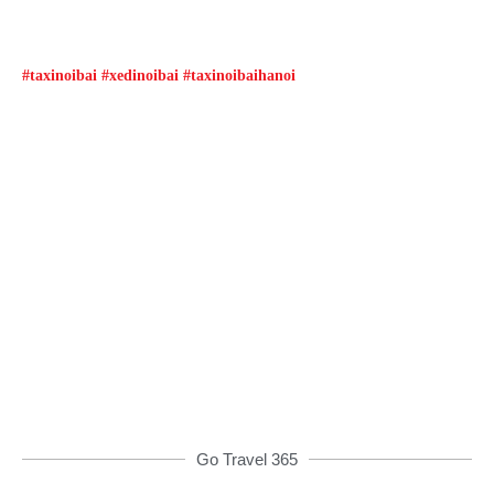
#taxinoibai #xedinoibai #taxinoibaihanoi
Đặt xe qua App
Từ 08h00 đến 16h00 được giảm giá và nhiều
ưu đãi khác
ĐẶT XE NGAY
Go Travel 365