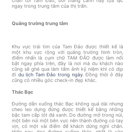
chân tới Tam Đảo, bởi thắng cảnh này tọa lạc
ngay trong trung tâm của thị trấn.
Quảng trường trung tâm
Khu vực trái tim của Tam Đảo được thiết kế là
một khu vực rộng với quảng trường hình tròn,
điểm nhấn là cụm chữ TAM ĐẢO được làm nổi
bật ngay phía trên, đây là nơi mà du khách nào
cũng sẽ ghé qua làm tấm ảnh kỷ niệm khi có dịp
đi
du lịch Tam Đảo trong ngày
. Đồng thời ở đây
cũng có nhiều góc check-in đẹp khác.
Thác Bạc
Đường dẫn xuống thác Bạc không quá dài nhưng
cheo leo dựng đứng được thiết kế bằng những
bậc tam cấp lót đá xanh. Do đường mở trong núi,
một bên núi một bên vực nên thành đường có tay
vịn, có một vài điểm để khách dừng nghỉ chân.
Hiện nay, dọc đường xuống thác, nhất là vào