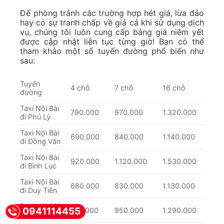
Để phòng tránh các trường hợp hét giá, lừa đảo
hay có sự tranh chấp về giá cả khi sử dụng dịch
vụ, chúng tôi luôn cung cấp bảng giá niêm yết
được cập nhật liên tục từng giờ! Bạn có thể
tham khảo một số tuyến đường phổ biến như
sau:
Tuyến
4 chỗ
7 chỗ
16 chỗ
đường
Taxi Nội Bài
790.000
970.000
1.320.000
đi Phủ Lý
Taxi Nội Bài
690.000
840.000
1.140.000
đi Đồng Văn
Taxi Nội Bài
920.000
1.120.000
1.530.000
đi Bình Lục
Taxi Nội Bài
680.000
830.000
1.130.000
đi Duy Tiên
Taxi Nội Bài
0941114455
770.000
950.000
1.290.000
đi Kim Bảng