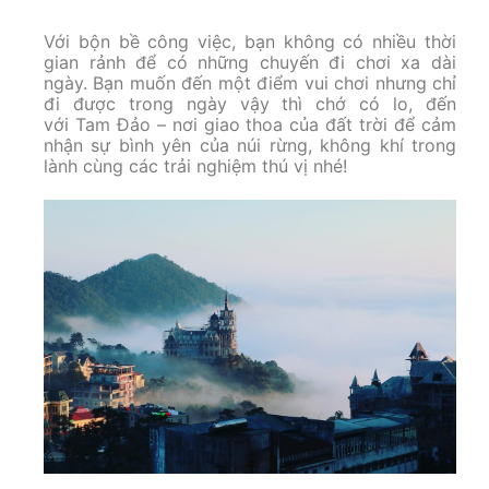
Với bộn bề công việc, bạn không có nhiều thời
gian rảnh để có những chuyến đi chơi xa dài
ngày. Bạn muốn đến một điểm vui chơi nhưng chỉ
đi được trong ngày vậy thì chớ có lo, đến
với Tam Đảo – nơi giao thoa của đất trời để cảm
nhận sự bình yên của núi rừng, không khí trong
lành cùng các trải nghiệm thú vị nhé!