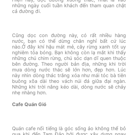
những ngày cuối tuần khách đến tham quan chật
cả đường đi.
Cũng dọc con đường này, có rất nhiều hàng
nước, bạn có thể dừng chân nghỉ bất cứ lúc
nào.Ở đây khí hậu mát mẻ, cây rừng xanh tốt uy
nghiêm tỏa bóng. Bạn không còn lạ mắt khi thấy
những chú chim rừng, chú sóc dạn dĩ quen thuộc
bên đường. Theo người bản địa, những khi trời
mưa dòng nước thác sẽ lớn hơn, đẹp hơn. Lúc
này nhìn dòng thác trắng xóa như mái tóc bà tiên
buông xõa dài theo vách núi đá giữa đại ngàn.
Những khi trời nắng kéo dài, dòng nước sẽ chảy
nhẹ nhàng hơn.
Cafe Quán Gió
Quán cafe nổi tiếng là góc sống ảo không thể bỏ
qua khi đến Tam Đảo bởi được xây dựng ngay