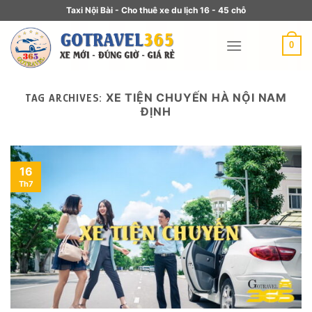
Taxi Nội Bài - Cho thuê xe du lịch 16 - 45 chỗ
0
XE TIỆN CHUYẾN HÀ NỘI NAM
TAG ARCHIVES:
ĐỊNH
16
Th7