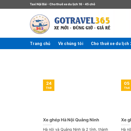
Taxi Nội Bài - Cho thuê xe du lịch 16 - 45 chỗ
Trang chủ
Về chúng tôi
Cho thuê xe du lịch
24
05
Th9
Th4
Xe ghép Hà Nội Quảng Ninh
Xe g
Hà nội và Quảng Ninh là 2 tỉnh, thành
Hà nộ