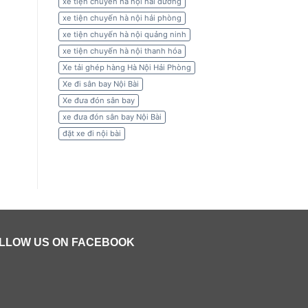
xe tiện chuyến hà nội hải dương
xe tiện chuyến hà nội hải phòng
xe tiện chuyến hà nội quảng ninh
xe tiện chuyến hà nội thanh hóa
Xe tải ghép hàng Hà Nội Hải Phòng
Xe đi sân bay Nội Bài
Xe đưa đón sân bay
xe đưa đón sân bay Nội Bài
đặt xe đi nội bài
LLOW US ON FACEBOOK