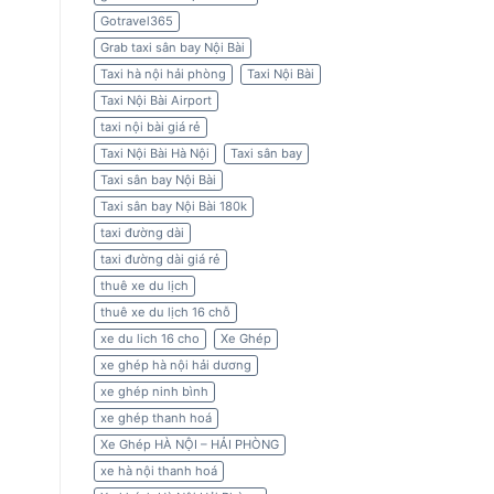
Gotravel365
Grab taxi sân bay Nội Bài
Taxi hà nội hải phòng
Taxi Nội Bài
Taxi Nội Bài Airport
taxi nội bài giá rẻ
Taxi Nội Bài Hà Nội
Taxi sân bay
Taxi sân bay Nội Bài
Taxi sân bay Nội Bài 180k
taxi đường dài
taxi đường dài giá rẻ
thuê xe du lịch
thuê xe du lịch 16 chỗ
xe du lich 16 cho
Xe Ghép
xe ghép hà nội hải dương
xe ghép ninh bình
xe ghép thanh hoá
Xe Ghép HÀ NỘI – HẢI PHÒNG
xe hà nội thanh hoá