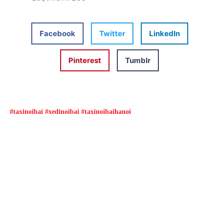
Facebook
Twitter
LinkedIn
Pinterest
Tumblr
#taxinoibai #xedinoibai #taxinoibaihanoi
Đặt xe qua App
Từ 08h00 đến 16h00 được giảm giá và nhiều
ưu đãi khác