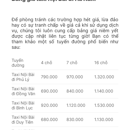
Để phòng tránh các trường hợp hét giá, lừa đảo
hay có sự tranh chấp về giá cả khi sử dụng dịch
vụ, chúng tôi luôn cung cấp bảng giá niêm yết
được cập nhật liên tục từng giờ! Bạn có thể
tham khảo một số tuyến đường phổ biến như
sau:
Tuyến
4 chỗ
7 chỗ
16 chỗ
đường
Taxi Nội Bài
790.000
970.000
1.320.000
đi Phủ Lý
Taxi Nội Bài
690.000
840.000
1.140.000
đi Đồng Văn
Taxi Nội Bài
920.000
1.120.000
1.530.000
đi Bình Lục
Taxi Nội Bài
680.000
830.000
1.130.000
đi Duy Tiên