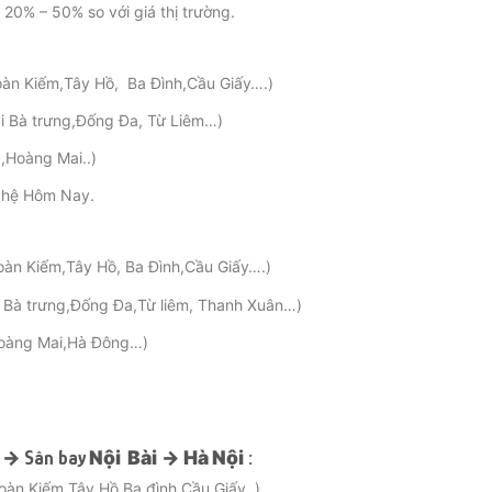
20% – 50% so với giá thị trường.
àn Kiếm,Tây Hồ, Ba Đình,Cầu Giấy….)
i Bà trưng,Đống Đa, Từ Liêm…)
,Hoàng Mai..)
n hệ Hôm Nay.
àn Kiếm,Tây Hồ, Ba Đình,Cầu Giấy….)
 Bà trưng,Đống Đa,Từ liêm, Thanh Xuân…)
Hoàng Mai,Hà Đông…)
i
→
Nội Bài
→ Hà Nội
Sân bay
:
n Kiếm,Tây Hồ,Ba đình,Cầu Giấy..)