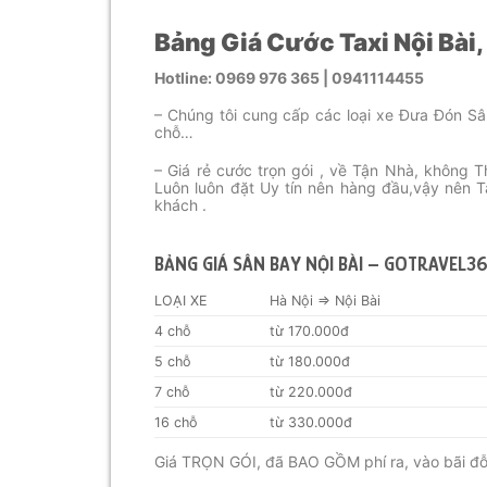
Bảng Giá Cước Taxi Nội Bài,
Hotline: 0969 976 365 | 0941114455
– Chúng tôi cung cấp các loại xe Đưa Đón S
chỗ…
– Giá rẻ cước trọn gói , về Tận Nhà, không 
Luôn luôn đặt Uy tín nên hàng đầu,vậy nên Ta
khách .
BẢNG GIÁ SÂN BAY NỘI BÀI – GOTRAVEL3
LOẠI XE
Hà Nội => Nội Bài
4 chỗ
từ 170.000đ
5 chỗ
từ 180.000đ
7 chỗ
từ 220.000đ
16 chỗ
từ 330.000đ
Giá TRỌN GÓI, đã BAO GỒM phí ra, vào bãi đỗ