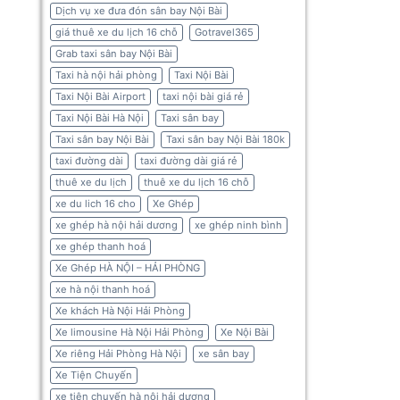
Dịch vụ xe đưa đón sân bay Nội Bài
giá thuê xe du lịch 16 chỗ
Gotravel365
Grab taxi sân bay Nội Bài
Taxi hà nội hải phòng
Taxi Nội Bài
Taxi Nội Bài Airport
taxi nội bài giá rẻ
Taxi Nội Bài Hà Nội
Taxi sân bay
Taxi sân bay Nội Bài
Taxi sân bay Nội Bài 180k
taxi đường dài
taxi đường dài giá rẻ
thuê xe du lịch
thuê xe du lịch 16 chỗ
xe du lich 16 cho
Xe Ghép
xe ghép hà nội hải dương
xe ghép ninh bình
xe ghép thanh hoá
Xe Ghép HÀ NỘI – HẢI PHÒNG
xe hà nội thanh hoá
Xe khách Hà Nội Hải Phòng
Xe limousine Hà Nội Hải Phòng
Xe Nội Bài
Xe riêng Hải Phòng Hà Nội
xe sân bay
Xe Tiện Chuyến
xe tiện chuyến hà nội hải dương