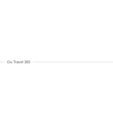
Đặt xe qua App
h00 được giảm giá và nhiều ưu đãi khác
ĐẶT XE NGAY
Go Travel 365