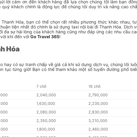
gửi lời cảm ơn đến khách hàng đã lựa chọn chúng tôi làm bạn đồn
a quý khách chính là động lực để chúng tôi duy trì và nâng cao chấ
ới Thanh Hóa, bạn có thể chọn rất nhiều phương thức khác nhau, tu
uận tiện nhất đó chính là sử dụng taxi nội bài đi Thanh Hóa. Dịch v
tối đa sự hài lòng của khách hàng cũng như đáp ứng các nhu cầu ca
vời khi đến với
Go Travel 365
!
nh Hóa
o hay có sự tranh chấp về giá cả khi sử dụng dịch vụ, chúng tôi luô
ên tục từng giờ! Bạn có thể tham khảo một số tuyến đường phổ biế
ỗ
7 chỗ
16 chỗ
,000
2,040,000
2,790,000
,000
1,630,000
2,230,000
,000
2,080,000
2,830,000
,000
2,350,000
3,210,000
,000
1,800,000
2,460,000