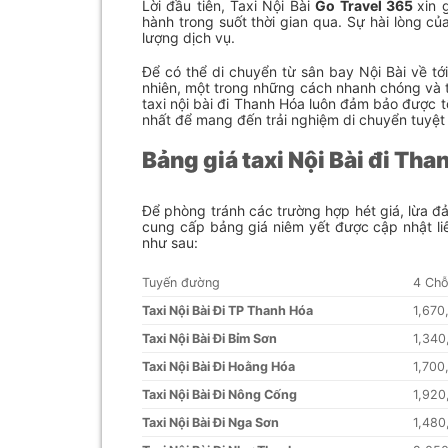
Lời đầu tiên, Taxi Nội Bài
Go Travel 365
xin 
hành trong suốt thời gian qua. Sự hài lòng củ
lượng dịch vụ.
Để có thể di chuyển từ sân bay Nội Bài về t
nhiên, một trong những cách nhanh chóng và th
taxi nội bài đi Thanh Hóa luôn đảm bảo được 
nhất để mang đến trải nghiệm di chuyển tuyệt 
Bảng giá taxi Nội Bài đi Tha
Để phòng tránh các trường hợp hét giá, lừa đả
cung cấp bảng giá niêm yết được cập nhật li
như sau:
Tuyến đường
4 Ch
Taxi Nội Bài Đi TP Thanh Hóa
1,670
Taxi Nội Bài Đi Bỉm Sơn
1,340
Taxi Nội Bài Đi Hoằng Hóa
1,700
Taxi Nội Bài Đi Nông Cống
1,920
Taxi Nội Bài Đi Nga Sơn
1,480