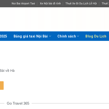
Noi Bai Airport Taxi
Xe Nội bài đi tỉnh
Thuê Xe Đi Du Lịch Lễ Hội
Thuê 
 2025
Bảng giá taxi Nội Bài
Chính sách
Blog Du Lịch
 Bài về Hà
Go Travel 365