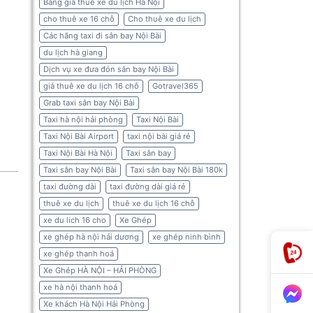
Bảng giá thuê xe du lịch Hà Nội
cho thuê xe 16 chỗ
Cho thuê xe du lịch
Các hãng taxi đi sân bay Nội Bài
du lịch hà giang
Dịch vụ xe đưa đón sân bay Nội Bài
giá thuê xe du lịch 16 chỗ
Gotravel365
Grab taxi sân bay Nội Bài
Taxi hà nội hải phòng
Taxi Nội Bài
Taxi Nội Bài Airport
taxi nội bài giá rẻ
Taxi Nội Bài Hà Nội
Taxi sân bay
Taxi sân bay Nội Bài
Taxi sân bay Nội Bài 180k
taxi đường dài
taxi đường dài giá rẻ
thuê xe du lịch
thuê xe du lịch 16 chỗ
xe du lich 16 cho
Xe Ghép
xe ghép hà nội hải dương
xe ghép ninh bình
xe ghép thanh hoá
Xe Ghép HÀ NỘI – HẢI PHÒNG
xe hà nội thanh hoá
Xe khách Hà Nội Hải Phòng