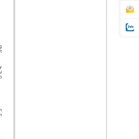
g
t
y
ụ
o
n
n