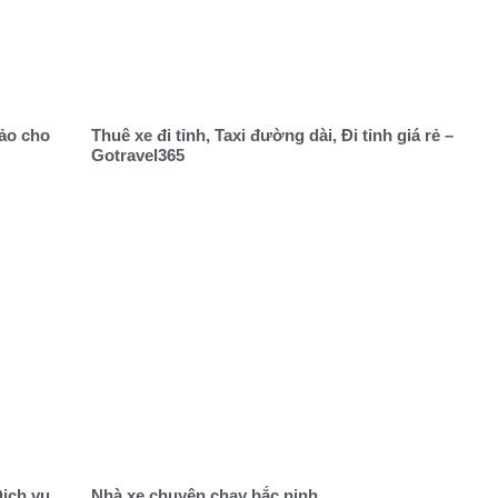
hảo cho
Thuê xe đi tỉnh, Taxi đường dài, Đi tỉnh giá rẻ –
Gotravel365
Dịch vụ
Nhà xe chuyên chạy bắc ninh