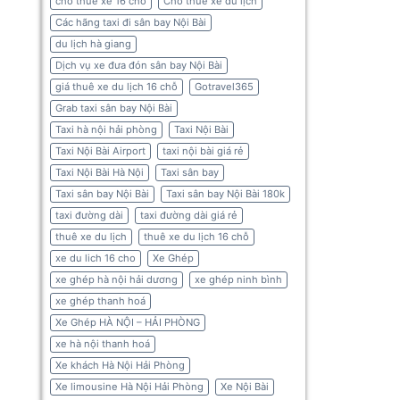
cho thuê xe 16 chỗ
Cho thuê xe du lịch
Các hãng taxi đi sân bay Nội Bài
du lịch hà giang
Dịch vụ xe đưa đón sân bay Nội Bài
giá thuê xe du lịch 16 chỗ
Gotravel365
Grab taxi sân bay Nội Bài
Taxi hà nội hải phòng
Taxi Nội Bài
Taxi Nội Bài Airport
taxi nội bài giá rẻ
Taxi Nội Bài Hà Nội
Taxi sân bay
Taxi sân bay Nội Bài
Taxi sân bay Nội Bài 180k
taxi đường dài
taxi đường dài giá rẻ
thuê xe du lịch
thuê xe du lịch 16 chỗ
xe du lich 16 cho
Xe Ghép
xe ghép hà nội hải dương
xe ghép ninh bình
xe ghép thanh hoá
Xe Ghép HÀ NỘI – HẢI PHÒNG
xe hà nội thanh hoá
Xe khách Hà Nội Hải Phòng
Xe limousine Hà Nội Hải Phòng
Xe Nội Bài