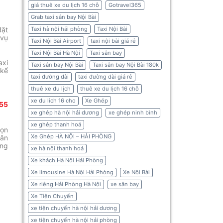
giá thuê xe du lịch 16 chỗ
Gotravel365
Grab taxi sân bay Nội Bài
đặt
Taxi hà nội hải phòng
Taxi Nội Bài
 vụ
Taxi Nội Bài Airport
taxi nội bài giá rẻ
Taxi Nội Bài Hà Nội
Taxi sân bay
axi
Taxi sân bay Nội Bài
Taxi sân bay Nội Bài 180k
 kể
taxi đường dài
taxi đường dài giá rẻ
thuê xe du lịch
thuê xe du lịch 16 chỗ
xe du lich 16 cho
Xe Ghép
455
xe ghép hà nội hải dương
xe ghép ninh bình
xe ghép thanh hoá
họn
Xe Ghép HÀ NỘI – HẢI PHÒNG
sân
ng
xe hà nội thanh hoá
Xe khách Hà Nội Hải Phòng
Xe limousine Hà Nội Hải Phòng
Xe Nội Bài
Xe riêng Hải Phòng Hà Nội
xe sân bay
Xe Tiện Chuyến
xe tiện chuyến hà nội hải dương
xe tiện chuyến hà nội hải phòng