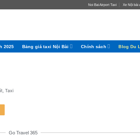
Noi Bai Airport Taxi
Xe Nội bài đ
ch 2025
Bảng giá taxi Nội Bài
Chính sách
Blog Du 
ất
,
Taxi
Go Travel 365