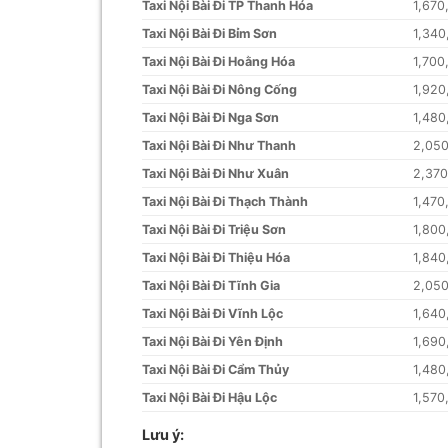
Taxi Nội Bài Đi TP Thanh Hóa
1,670
Taxi Nội Bài Đi Bỉm Sơn
1,340
Taxi Nội Bài Đi Hoằng Hóa
1,700
Taxi Nội Bài Đi Nông Cống
1,920
Taxi Nội Bài Đi Nga Sơn
1,480
Taxi Nội Bài Đi Như Thanh
2,05
Taxi Nội Bài Đi Như Xuân
2,37
Taxi Nội Bài Đi Thạch Thành
1,470
Taxi Nội Bài Đi Triệu Sơn
1,800
Taxi Nội Bài Đi Thiệu Hóa
1,840
Taxi Nội Bài Đi Tĩnh Gia
2,05
Taxi Nội Bài Đi Vĩnh Lộc
1,640
Taxi Nội Bài Đi Yên Định
1,690
Taxi Nội Bài Đi Cẩm Thủy
1,480
Taxi Nội Bài Đi Hậu Lộc
1,570
Lưu ý: