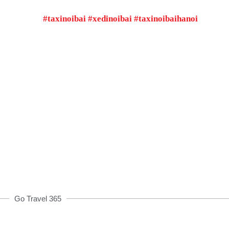
#taxinoibai #xedinoibai #taxinoibaihanoi
Đặt xe qua App
h00 được giảm giá và nhiều ưu đãi khác
ĐẶT XE NGAY
Go Travel 365