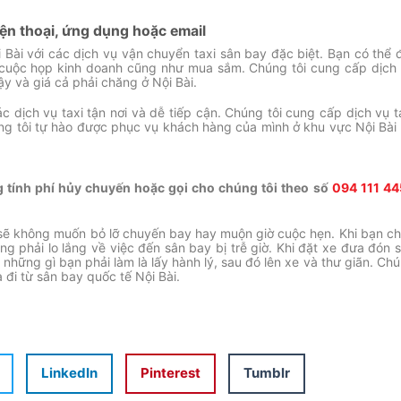
iện thoại, ứng dụng hoặc email
 Bài với các dịch vụ vận chuyển taxi sân bay đặc biệt. Bạn có thể 
cuộc họp kinh doanh cũng như mua sắm. Chúng tôi cung cấp dịch
ậy và giá cả phải chăng ở Nội Bài.
c dịch vụ taxi tận nơi và dễ tiếp cận. Chúng tôi cung cấp dịch vụ t
ng tôi tự hào được phục vụ khách hàng của mình ở khu vực Nội Bài
ng tính phí hủy chuyến hoặc gọi cho chúng tôi theo số
094 111 4
n sẽ không muốn bỏ lỡ chuyến bay hay muộn giờ cuộc hẹn.
Khi bạn c
g phải lo lắng về việc đến sân bay bị trễ giờ.
Khi đặt xe đưa đón 
những gì bạn phải làm là lấy hành lý, sau đó lên xe và thư giãn.
Chú
 đi từ sân bay quốc tế Nội Bài.
LinkedIn
Pinterest
Tumblr