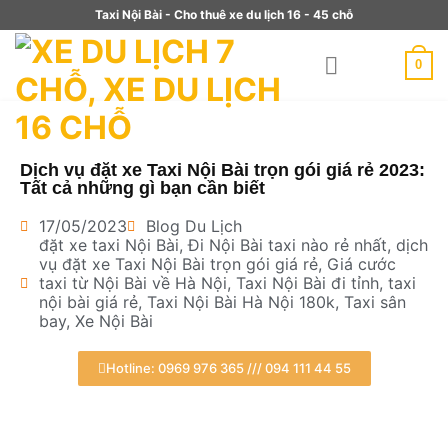
Taxi Nội Bài - Cho thuê xe du lịch 16 - 45 chỗ
0
Dịch vụ đặt xe Taxi Nội Bài trọn gói giá rẻ 2023:
Tất cả những gì bạn cần biết
17/05/2023
Blog Du Lịch
đặt xe taxi Nội Bài
,
Đi Nội Bài taxi nào rẻ nhất
,
dịch
vụ đặt xe Taxi Nội Bài trọn gói giá rẻ
,
Giá cước
taxi từ Nội Bài về Hà Nội
,
Taxi Nội Bài đi tỉnh
,
taxi
nội bài giá rẻ
,
Taxi Nội Bài Hà Nội 180k
,
Taxi sân
bay
,
Xe Nội Bài
Hotline: 0969 976 365 /// 094 111 44 55