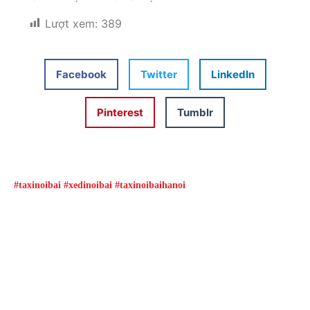
Lượt xem:
389
Facebook
Twitter
LinkedIn
Pinterest
Tumblr
#taxinoibai #xedinoibai #taxinoibaihanoi
Đặt xe qua App
Từ 08h00 đến 16h00 được giảm giá và nhiều