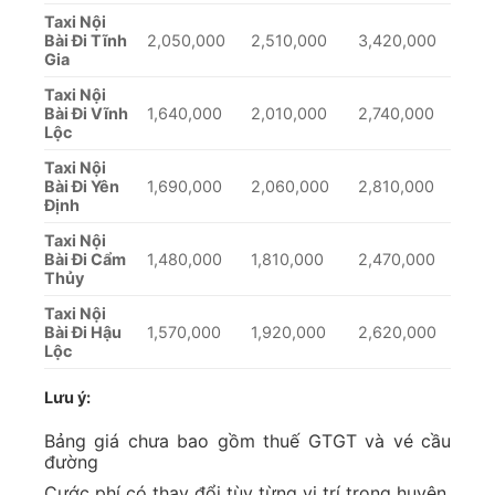
Taxi Nội
Bài Đi Tĩnh
2,050,000
2,510,000
3,420,000
Gia
Taxi Nội
Bài Đi Vĩnh
1,640,000
2,010,000
2,740,000
Lộc
Taxi Nội
Bài Đi Yên
1,690,000
2,060,000
2,810,000
Định
Taxi Nội
Bài Đi Cẩm
1,480,000
1,810,000
2,470,000
Thủy
Taxi Nội
Bài Đi Hậu
1,570,000
1,920,000
2,620,000
Lộc
Lưu ý:
Bảng giá chưa bao gồm thuế GTGT và vé cầu
đường
Cước phí có thay đổi tùy từng vị trí trong huyện