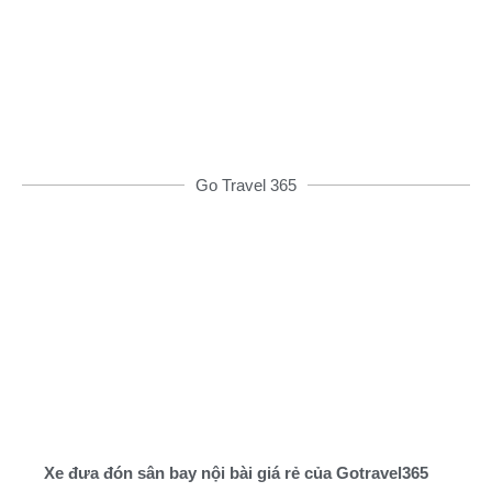
ưu đãi khác
ĐẶT XE NGAY
Go Travel 365
Xe đưa đón sân bay nội bài giá rẻ của Gotravel365