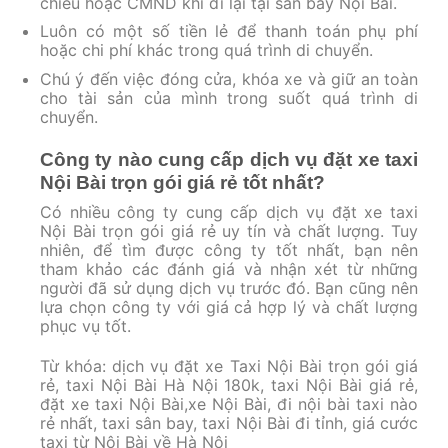
chiếu hoặc CMND khi đi lại tại sân bay Nội Bài.
Luôn có một số tiền lẻ để thanh toán phụ phí
hoặc chi phí khác trong quá trình di chuyển.
Chú ý đến việc đóng cửa, khóa xe và giữ an toàn
cho tài sản của mình trong suốt quá trình di
chuyển.
Công ty nào cung cấp dịch vụ đặt xe taxi
Nội Bài trọn gói giá rẻ tốt nhất?
Có nhiều công ty cung cấp dịch vụ đặt xe taxi
Nội Bài trọn gói giá rẻ uy tín và chất lượng. Tuy
nhiên, để tìm được công ty tốt nhất, bạn nên
tham khảo các đánh giá và nhận xét từ những
người đã sử dụng dịch vụ trước đó. Bạn cũng nên
lựa chọn công ty với giá cả hợp lý và chất lượng
phục vụ tốt.
Từ khóa: dịch vụ đặt xe Taxi Nội Bài trọn gói giá
rẻ, taxi Nội Bài Hà Nội 180k, taxi Nội Bài giá rẻ,
đặt xe taxi Nội Bài,xe Nội Bài, đi nội bài taxi nào
rẻ nhất, taxi sân bay, taxi Nội Bài đi tỉnh, giá cước
taxi từ Nội Bài về Hà Nội