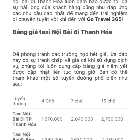
nội bài đi Thanh Hóa luôn đảm bảo được tối đa
sự hài lòng của khách hàng cũng như đáp ứng
các nhu cầu cao nhất để mang đến trải nghiệm
di chuyển tuyệt vời khi đến với
Go Travel 365
!
Bảng giá taxi Nội Bài đi Thanh Hóa
Để phòng tránh các trường hợp hét giá, lừa đảo
hay có sự tranh chấp về giá cả khi sử dụng dịch
vụ, chúng tôi luôn cung cấp bảng giá niêm yết
được cập nhật liên tục từng giờ! Bạn có thể
tham khảo một số tuyến đường phổ biến như
sau:
Tuyến
4 Chỗ
7 chỗ
16 chỗ
đường
Taxi Nội
Bài Đi TP
1,670,000
2,040,000
2,790,000
Thanh Hóa
Taxi Nội
Bài Đi Bỉm
1,340,000
1,630,000
2,230,000