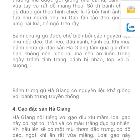
vừa tay và rất dễ mang theo. Sở dĩ bánh chưng
gù được gói theo hình chiếc lu là bởi hình ảnh này
tựa như người phụ nữ Dao tần tảo đeo gùi trên
lưng hái lúa, bẻ ngô trên rẫy.
Bánh chưng gù được chế biến bởi các nguyên liệu
như nếp dẻo, thịt heo, đậu xanh, hành củ. Khi mua
bánh chưa gù đặc sản Hà Giang làm quà gia đình,
bạn không nên luộc lại mà nên ăn luôn trong
ngày tránh tình trạng bánh bị nhão, lớp vỏ bị
sượng,…
Bánh trưng gù Hà Giang có nguyên liệu khá giống
với bánh trưng truyền thống
4. Gạo đặc sản Hà Giang
Hà Giang nổi tiếng với gạo diu xíu mầm, loại gạo
này có hạt to, tròn và có màu trắng đục tự nhiên.
Khi nấu lên sẽ có một mùi thơm đặc trưng, có độ
dẻo, ngọt khi ăn rất vừa miệng. Loại gạo này