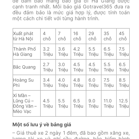
để đảm bảo mang báo giá đi Hà Giang được
cạnh tranh nhất. Mỗi báo giá Gotravel365 đưa ra
đều đảm bảo là mức giá hợp lý, được tính toán
một cách chi tiết với từng hành trình.
Xuất phát
4
7
16
29
35
45
từ Hà Nội
chỗ
chỗ
chỗ
chỗ
chỗ
chỗ
Thành Phố
3.2
3.6
4.2
5.5
6.5
7.5
Hà Giang
Triệu
Triệu
Triệu
Triệu
Triệu
Triệu
2.7
3.0
4.5
4.5
5.5
6.5
Bắc Quang
Triệu
Triệu
Triệu
Triệu
Triệu
Triệu
Hoàng Su
3.4
4.0
4.8
6.0
7.5
8.5
Phì
Triệu
Triệu
Triệu
Triệu
Triệu
Triệu
Xí Mần –
Lũng Cú –
4.5
5.5
6.5
9.0
11.0
12.5
Đỗng Văn –
Triệu
Triệu
Triệu
Triệu
Triệu
Triệu
Mèo Vạc
Một số lưu ý về bảng giá
– Giá thuê xe 2 ngày 1 đêm, đã bao gồm xăng xe,
lương tài xe và phí cầu đường, bảo hiểm hành