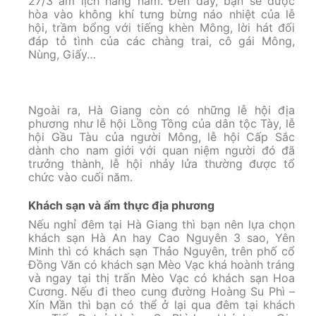
27/3 âm lịch hàng năm. Đến đây, bạn sẽ được
hòa vào không khí tưng bừng náo nhiệt của lễ
hội, trầm bổng với tiếng khèn Mông, lời hát đối
đáp tỏ tình của các chàng trai, cô gái Mông,
Nùng, Giấy…
Ngoài ra, Hà Giang còn có những lễ hội địa
phương như lễ hội Lồng Tồng của dân tộc Tày, lễ
hội Gầu Tàu của người Mông, lễ hội Cấp Sắc
dành cho nam giới với quan niệm người đó đã
trưởng thành, lễ hội nhảy lửa thường được tổ
chức vào cuối năm.
Khách sạn và ẩm thực địa phương
Nếu nghỉ đêm tại Hà Giang thì bạn nên lựa chọn
khách sạn Hà An hay Cao Nguyên 3 sao, Yên
Minh thì có khách sạn Thảo Nguyên, trên phố cổ
Đồng Văn có khách sạn Mèo Vạc khá hoành tráng
và ngay tại thị trấn Mèo Vạc có khách sạn Hoa
Cương. Nếu đi theo cung đường Hoàng Su Phì –
Xín Mần thì bạn có thể ở lại qua đêm tại khách