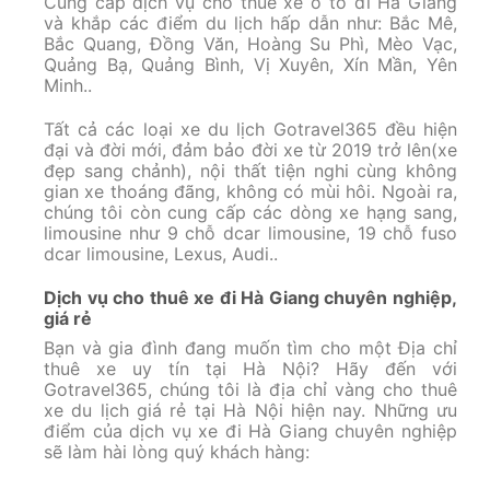
Cung cấp dịch vụ cho thuê xe ô tô đi Hà Giang
và khắp các điểm du lịch hấp dẫn như: Bắc Mê,
Bắc Quang, Đồng Văn, Hoàng Su Phì, Mèo Vạc,
Quảng Bạ, Quảng Bình, Vị Xuyên, Xín Mần, Yên
Minh..
Tất cả các loại xe du lịch Gotravel365 đều hiện
đại và đời mới, đảm bảo đời xe từ 2019 trở lên(xe
đẹp sang chảnh), nội thất tiện nghi cùng không
gian xe thoáng đãng, không có mùi hôi. Ngoài ra,
chúng tôi còn cung cấp các dòng xe hạng sang,
limousine như 9 chỗ dcar limousine, 19 chỗ fuso
dcar limousine, Lexus, Audi..
Dịch vụ cho thuê xe đi Hà Giang chuyên nghiệp,
giá rẻ
Bạn và gia đình đang muốn tìm cho một Địa chỉ
thuê xe uy tín tại Hà Nội? Hãy đến với
Gotravel365, chúng tôi là địa chỉ vàng cho thuê
xe du lịch giá rẻ tại Hà Nội hiện nay. Những ưu
điểm của dịch vụ xe đi Hà Giang chuyên nghiệp
sẽ làm hài lòng quý khách hàng: