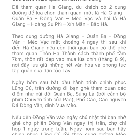
Để tham quan Hà Giang, du khách có 2 cung
đường để lựa chọn tham quan, một là Hà Giang –
Quản Bạ – Đồng Văn – Mèo Vạc và hai là Hà
Giang – Hoàng Su Phì – Xín Mần – Bắc Hà.
Theo cung đường Hà Giang – Quản Bạ – Đồng
Văn – Mèo Vạc mất khoảng 4 ngày thì sau khi
đến Hà Giang nếu còn thời gian bạn có thể ghé
tham quan Thôn Hạ Thành cách thành phố tầm
7km, thôn rất đẹp vào mùa lúa chín (tháng 8-9),
nơi đây lưu giữ những nét văn hóa và phong tục
tập quán của dân tộc Tày.
Ngày hôm sau bắt đầu hành trình chinh phục
Lũng Cú, trên đường đi bạn ghé tham quan các
điểm như núi đôi Quản Bạ, Sủng Là (bối cảnh bộ
phim Chuyện tình của Pao), Phố Cáo, Cao nguyên
Đá Đồng Văn, dinh Vua Mèo.
Nếu đến Đồng Văn vào ngày chủ nhật thì bạn nhớ
ghé chợ phiên Đồng Văn ngay thị trấn, chợ chỉ
họp 1 ngày trong tuần. Ngày hôm sau bạn hãy
chinh phục Lũng Cú rồi theo cung đường Mèo