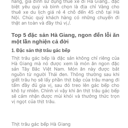
hàng, gia đình sử dụng thuê xe đi Hà Giang.. đặc
biệt yêu quý và bình chọn là địa chỉ Vàng cho
thuê xe du lịch giá rẻ 4 chỗ đến 45 chỗ tại Hà
Nội. Chúc quý khách hàng có những chuyến đi
thật an toàn và đầy thú vị./.
Top 5 đặc sản Hà Giang, ngon đến lỗi ăn
một lần nghiện cả đời
1. Đặc sản thịt trâu gác bếp
Thịt trâu gác bếp là đặc sản không chỉ riêng của
Hà Giang mà nó được xem là món ăn ngon đặc
sản Tây Bắc Việt Nam. Món ăn này được bắt
nguồn từ người Thái đen. Thông thường sau khi
giết trâu họ sẽ lấy phần thịt bắp của trâu mang đi
tẩm đầy đủ gia vị, sau đó treo lên gác bếp cho
khô tự nhiên. Chính vì vậy khi ăn thịt trâu gác bếp
sẽ cảm nhận được mùi khói và thưởng thức trọn
vị ngọt của thịt trâu.
Thịt trâu gác bếp Hà Giang