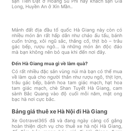
sạn Tiến Đạt ở Hoàng Su Phì hay khách sạn Gia
Long, Huyền An ở Xín Mần..
Mảnh đất địa đầu tổ quốc Hà Giang này còn có
nhiều món ăn rất hấp dẫn như cháo ấu tẩu, bánh
cuốn trứng, xôi ngũ sắc, thắng cố, thịt bò – trâu
gác bếp, rượu ngô… là những món ăn độc đáo
mà bạn không nên bỏ qua khi đến nơi đây.
Đến Hà Giang mua gì về làm quà?
Có rất nhiều đặc sản vùng núi mà bạn có thể mua
về làm quà cho người thân như rượu ngô, thịt lợn,
trâu gác bếp, bánh hoa tam giác mạch, hạt hoa
tam giác mạch, chè Shan Tuyết Hà Giang, cam
sành Bắc Quang vào độ cuối mỗi năm, mật ong
bạc hà nơi cực bắc.
Bảng giá thuê xe Hà Nội đi Hà Giang
Xe Gotravel365 đã và đang ngày càng cố gắng
hoàn thiện dịch vụ cho thuê xe hà nội Hà Giang,