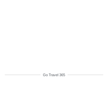
Đặt xe qua App
Từ 08h00 đến 16h00 được giảm giá và nhiều
ưu đãi khác
ĐẶT XE NGAY
Go Travel 365