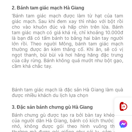
2. Bánh tam giác mạch Hà Giang
‘Bánh tam giác mạch được làm từ hạt của tam
giác mạch. Sau khi đem xay thì nhào với bột rồi
cho vào khuôn đúc và hấp chín trên lửa. Bánh
tam giác mạch có giá khá rẻ, chỉ khoảng 10.000đ
là bạn đã có tấm bánh to bằng hai bàn tay người
lớn rồi. Theo người Mông, bánh tam giác mạch
thường được ăn kèm thắng cố. Khi ăn, sẽ có vị
ngọt thanh, bùi bùi và hơi hăng hăng đặc trưng
của cây rừng. Bánh không quá mướt như bột gạo,
cầm khá chắc tay.
Bánh tam giác mạch là đặc sản Hà Giang làm quà
được nhiều khách du lịch lựa chọn
3. Đặc sản bánh chưng gù Hà Giang
Bánh chưng gù được tạo ra bởi bàn tay khéo léo
của người dân Hà Giang, bánh có kích thước khá
nhỏ, không được gói theo hình vuông thông
thường mà được gói giống như cái lu, cảm giác