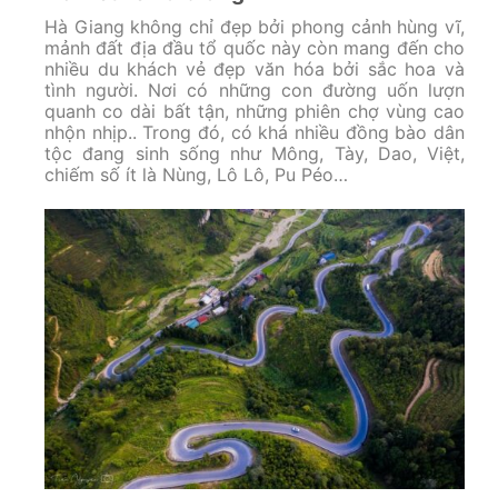
Hà Giang không chỉ đẹp bởi phong cảnh hùng vĩ,
mảnh đất địa đầu tổ quốc này còn mang đến cho
nhiều du khách vẻ đẹp văn hóa bởi sắc hoa và
tình người. Nơi có những con đường uốn lượn
quanh co dài bất tận, những phiên chợ vùng cao
nhộn nhịp.. Trong đó, có khá nhiều đồng bào dân
tộc đang sinh sống như Mông, Tày, Dao, Việt,
chiếm số ít là Nùng, Lô Lô, Pu Péo…