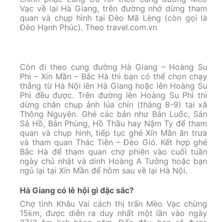
Vạc về lại Hà Giang, trên đường nhớ dừng tham
quan và chụp hình tại Đèo Mã Lèng (còn gọi là
Đèo Hạnh Phúc). Theo travel.com.vn
Còn đi theo cung đường Hà Giang – Hoàng Su
Phì – Xín Mần – Bắc Hà thì bạn có thể chọn chạy
thẳng từ Hà Nội lên Hà Giang hoặc lên Hoàng Su
Phì đều được. Trên đường lên Hoàng Su Phì thì
dừng chân chụp ảnh lúa chín (tháng 8-9) tại xã
Thông Nguyên. Ghé các bản như Bản Luốc, Sán
Sả Hồ, Bản Phùng, Hồ Thầu hay Nậm Ty để tham
quan và chụp hình, tiếp tục ghé Xín Mần ăn trưa
và tham quan Thác Tiên – Đèo Gió. Kết hợp ghé
Bắc Hà để tham quan chợ phiên vào cuối tuần
ngày chủ nhật và dinh Hoàng A Tưởng hoặc bạn
ngủ lại tại Xín Mần để hôm sau về lại Hà Nội.
Hà Giang có lễ hội gì đặc sắc?
Chợ tình Khâu Vai cách thị trấn Mèo Vạc chừng
15km, được diễn ra duy nhất một lần vào ngày