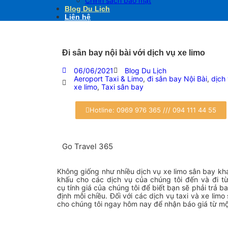
Chính sách bảo mật
Blog Du Lịch
Liên hệ
Đi sân bay nội bài với dịch vụ xe limo
06/06/2021
Blog Du Lịch
Aeroport Taxi & Limo
,
đi sân bay Nội Bài
,
dịch
xe limo
,
Taxi sân bay
Hotline: 0969 976 365 /// 094 111 44 55
Go Travel 365
Không giống như nhiều dịch vụ xe limo sân bay kh
khấu cho các dịch vụ của chúng tôi đến và đi 
cụ
tính giá
của chúng tôi để biết bạn sẽ phải trả b
định mỗi chiều. Đối với các dịch vụ taxi và xe lim
cho chúng tôi ngay hôm nay để nhận báo giá từ một