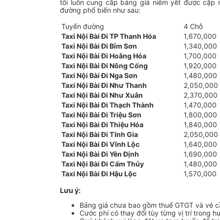
tôi luôn cung cấp bảng giá niêm yết được cập n
đường phổ biến như sau:
Tuyến đường
4 Chỗ
Taxi Nội Bài Đi TP Thanh Hóa
1,670,000
Taxi Nội Bài Đi Bỉm Sơn
1,340,000
Taxi Nội Bài Đi Hoằng Hóa
1,700,000
Taxi Nội Bài Đi Nông Cống
1,920,000
Taxi Nội Bài Đi Nga Sơn
1,480,000
Taxi Nội Bài Đi Như Thanh
2,050,000
Taxi Nội Bài Đi Như Xuân
2,370,000
Taxi Nội Bài Đi Thạch Thành
1,470,000
Taxi Nội Bài Đi Triệu Sơn
1,800,000
Taxi Nội Bài Đi Thiệu Hóa
1,840,000
Taxi Nội Bài Đi Tĩnh Gia
2,050,000
Taxi Nội Bài Đi Vĩnh Lộc
1,640,000
Taxi Nội Bài Đi Yên Định
1,690,000
Taxi Nội Bài Đi Cẩm Thủy
1,480,000
Taxi Nội Bài Đi Hậu Lộc
1,570,000
Lưu ý:
Bảng giá chưa bao gồm thuế GTGT và vé 
Cước phí có thay đổi tùy từng vị trí trong h