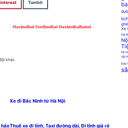
interest
Tumblr
ba
đườ
lịc
ghé
#taxinoibai #xedinoibai #taxinoibaihanoi
Xe 
Hà N
Nộ
Ti
hà n
nội 
đãi khác
bay 
sâ
Xe đi Bắc Ninh từ Hà Nội
n hảo
Thuê xe đi tỉnh, Taxi đường dài, Đi tỉnh giá rẻ