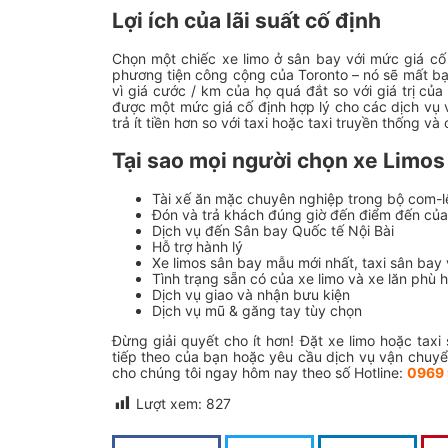
Lợi ích của lãi suất cố định
Chọn một chiếc xe limo ở sân bay với mức giá cố 
phương tiện công cộng của Toronto – nó sẽ mất bạn
vì giá cước / km của họ quá đắt so với giá trị củ
được một mức giá cố định hợp lý cho các dịch vụ
trả ít tiền hơn so với taxi hoặc taxi truyền thống v
Tại sao mọi người chọn xe Limos 
Tài xế ăn mặc chuyên nghiệp trong bộ com-l
Đón và trả khách đúng giờ đến điểm đến củ
Dịch vụ đến Sân bay Quốc tế Nội Bài
Hỗ trợ hành lý
Xe limos sân bay mẫu mới nhất, taxi sân bay v
Tình trạng sẵn có của xe limo và xe lăn phù h
Dịch vụ giao và nhận bưu kiện
Dịch vụ mũ & găng tay tùy chọn
Đừng giải quyết cho ít hơn! Đặt xe limo hoặc tax
tiếp theo của bạn hoặc yêu cầu dịch vụ vận chuyể
cho chúng tôi ngay hôm nay theo số
Hotline:
0969 
Lượt xem:
827