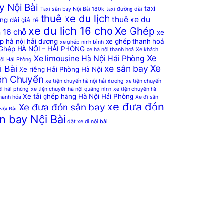
y Nội Bài
taxi
Taxi sân bay Nội Bài 180k
taxi đường dài
thuê xe du lịch
thuê xe du
ng dài giá rẻ
xe du lich 16 cho
Xe Ghép
h 16 chỗ
xe
p hà nội hải dương
xe ghép thanh hoá
xe ghép ninh bình
Ghép HÀ NỘI – HẢI PHÒNG
xe hà nội thanh hoá
Xe khách
Xe
Xe limousine Hà Nội Hải Phòng
ội Hải Phòng
Xe
i Bài
xe sân bay
Xe riêng Hải Phòng Hà Nội
ện Chuyến
xe tiện chuyến hà nội hải dương
xe tiện chuyến
ội hải phòng
xe tiện chuyến hà nội quảng ninh
xe tiện chuyến hà
Xe tải ghép hàng Hà Nội Hải Phòng
thanh hóa
Xe đi sân
xe đưa đón
Xe đưa đón sân bay
Nội Bài
n bay Nội Bài
đặt xe đi nội bài