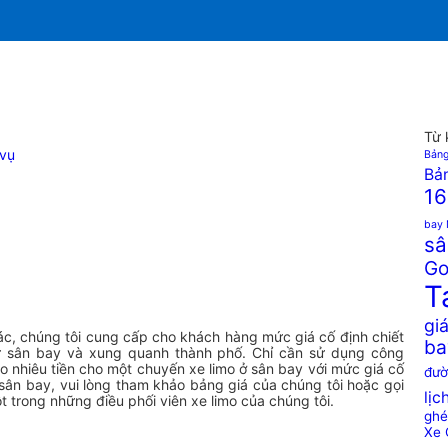
Từ 
 vụ
Bảng
Bản
16
bay 
sâ
Go
T
giá
ác, chúng tôi cung cấp cho khách hàng mức giá cố định chiết
ba
từ sân bay và xung quanh thành phố. Chỉ cần sử dụng công
ao nhiêu tiền cho một chuyến xe limo ở sân bay với mức giá cố
đườ
o sân bay, vui lòng tham khảo bảng giá của chúng tôi hoặc gọi
lịc
 trong những điều phối viên xe limo của chúng tôi.
ghé
Xe 