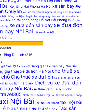
Xe
Xe limousine Hà Nội Hải Phòng
ội Hải Phòng
Xe
i Bài
xe sân bay
Xe riêng Hải Phòng Hà Nội
ện Chuyến
xe tiện chuyến hà nội hải dương
xe tiện chuyến
ội hải phòng
xe tiện chuyến hà nội quảng ninh
xe tiện chuyến hà
Xe tải ghép hàng Hà Nội Hải Phòng
thanh hóa
Xe đi sân
xe đưa đón
Xe đưa đón sân bay
Nội Bài
n bay Nội Bài
đặt xe đi nội bài
egories
Blog Du Lịch
(316)
s
Bảng giá taxi sân bay Nội Bài
 giá Taxi Nội Bài Hà Nội
cho thuê xe
g giá thuê xe du lịch Hà Nội
 chỗ
Cho thuê xe du lịch
Các hãng taxi đi sân
Dịch vụ xe đưa đón
du lịch hà giang
Nội Bài
n bay Nội Bài
giá thuê xe du lịch 16 chỗ
travel365
Grab taxi sân bay Nội Bài
Taxi hà nội hải phòng
axi Nội Bài
taxi nội bài
Taxi Nội Bài Airport
Taxi sân
 rẻ
Taxi Nội Bài Hà Nội
Taxi sân bay