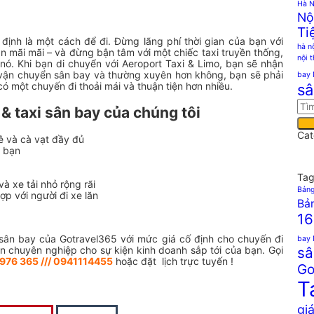
Hà N
Nộ
Ti
định là một cách để đi. Đừng lãng phí thời gian của bạn với
hà n
 mãi mãi – và đừng bận tâm với một chiếc taxi truyền thống,
nội 
a nó. Khi bạn di chuyển với Aeroport Taxi & Limo, bạn sẽ nhận
 vận chuyển sân bay và thường xuyên hơn không, bạn sẽ phải
bay 
à có một chuyến đi thoải mái và thuận tiện hơn nhiều.
sâ
& taxi sân bay của chúng tôi
Cat
ê và cà vạt đầy đủ
a bạn
Tag
à xe tải nhỏ rộng rãi
Bảng
ợp với người đi xe lăn
Bản
16
i sân bay của Gotravel365 với mức giá cố định cho chuyến đi
bay 
n chuyên nghiệp cho sự kiện kinh doanh sắp tới của bạn. Gọi
sâ
976 365 /// 0941114455
hoặc đặt lịch trực tuyến !
Go
T
giá