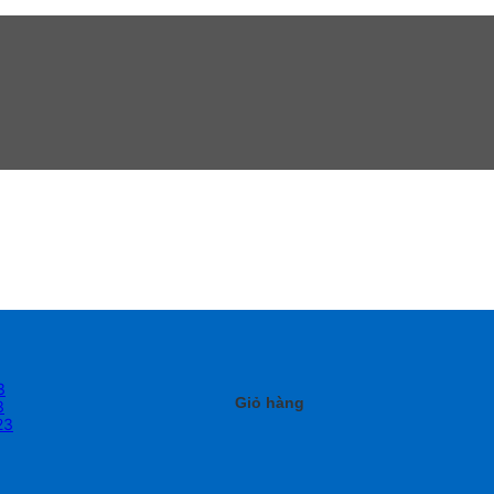
3
Giỏ hàng
3
23