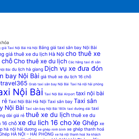
khóa
Bảng giá taxi sân bay Nội Bài
 giá Taxi Nội Bài Hà Nội
cho thuê xe
g giá thuê xe du lịch Hà Nội
 chỗ
Cho thuê xe du lịch
Các hãng taxi đi sân
Dịch vụ xe đưa đón
du lịch hà giang
Nội Bài
n bay Nội Bài
giá thuê xe du lịch 16 chỗ
travel365
Grab taxi sân bay Nội Bài
Taxi hà nội hải phòng
axi Nội Bài
taxi nội bài
Taxi Nội Bài Airport
Taxi sân
 rẻ
Taxi Nội Bài Hà Nội
Taxi sân bay
y Nội Bài
taxi
Taxi sân bay Nội Bài 180k
taxi đường dài
thuê xe du lịch
thuê xe du
ng dài giá rẻ
xe du lich 16 cho
Xe Ghép
h 16 chỗ
xe
p hà nội hải dương
xe ghép thanh hoá
xe ghép ninh bình
Ghép HÀ NỘI – HẢI PHÒNG
xe hà nội thanh hoá
Xe khách