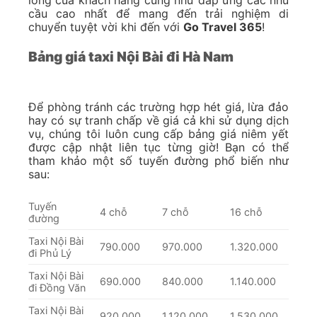
lòng của khách hàng cũng như đáp ứng các nhu
cầu cao nhất để mang đến trải nghiệm di
chuyển tuyệt vời khi đến với
Go Travel 365
!
Bảng giá taxi Nội Bài đi Hà Nam
Để phòng tránh các trường hợp hét giá, lừa đảo
hay có sự tranh chấp về giá cả khi sử dụng dịch
vụ, chúng tôi luôn cung cấp bảng giá niêm yết
được cập nhật liên tục từng giờ! Bạn có thể
tham khảo một số tuyến đường phổ biến như
sau:
Tuyến
4 chỗ
7 chỗ
16 chỗ
đường
Taxi Nội Bài
790.000
970.000
1.320.000
đi Phủ Lý
Taxi Nội Bài
690.000
840.000
1.140.000
đi Đồng Văn
Taxi Nội Bài
920.000
1.120.000
1.530.000