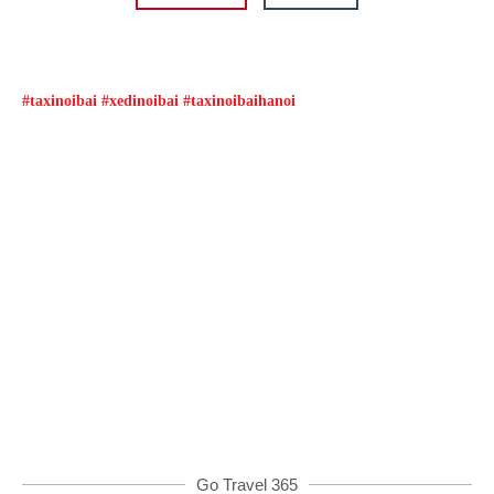
#taxinoibai #xedinoibai #taxinoibaihanoi
Đặt xe qua App
Từ 08h00 đến 16h00 được giảm giá và nhiều
ưu đãi khác
ĐẶT XE NGAY
Go Travel 365