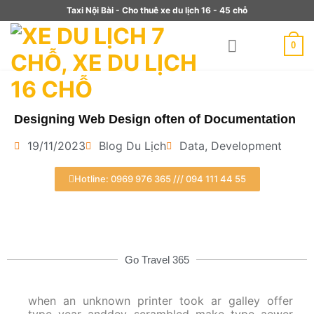
Taxi Nội Bài - Cho thuê xe du lịch 16 - 45 chỗ
0
Designing Web Design often of Documentation
19/11/2023
Blog Du Lịch
Data
,
Development
Hotline: 0969 976 365 /// 094 111 44 55
Go Travel 365
when an unknown printer took ar galley offer