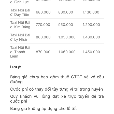
đi Bình Lục
Taxi Nội Bài
680.000
830.000
1.130.000
đi Duy Tiên
Taxi Nội Bài
770.000
950.000
1.290.000
đi Kim Bảng
Taxi Nội Bài
860.000
1.050.000
1.430.000
đi Lý Nhân
Taxi Nội Bài
đi Thanh
870.000
1.060.000
1.450.000
Liêm
Lưu ý:
Bảng giá chưa bao gồm thuế GTGT và vé cầu
đường
Cước phí có thay đổi tùy từng vị trí trong huyện
Quý khách vui lòng đặt xe trực tuyến để tra
cước phí
Bảng giá không áp dụng cho lễ tết