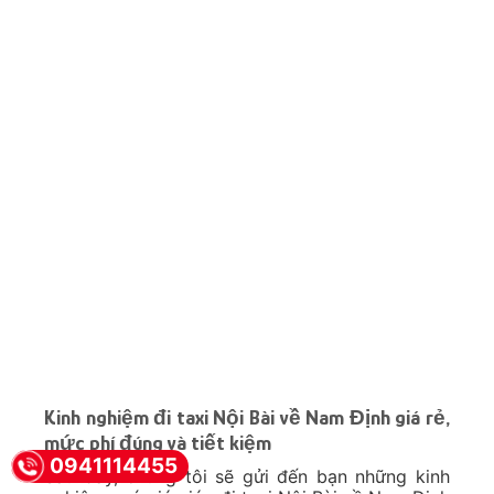
Kinh nghiệm đi taxi Nội Bài về Nam Định giá rẻ,
mức phí đúng và tiết kiệm
0941114455
Sau đây, chúng tôi sẽ gửi đến bạn những kinh