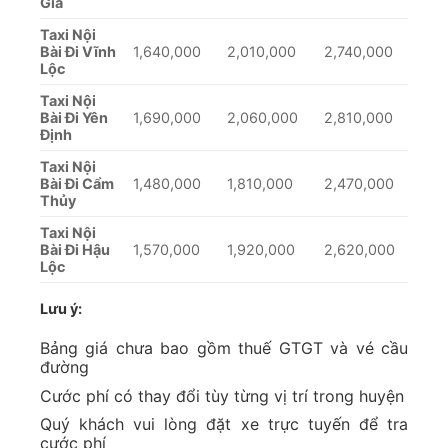
Gia
Taxi Nội
Bài Đi Vĩnh
1,640,000
2,010,000
2,740,000
Lộc
Taxi Nội
Bài Đi Yên
1,690,000
2,060,000
2,810,000
Định
Taxi Nội
Bài Đi Cẩm
1,480,000
1,810,000
2,470,000
Thủy
Taxi Nội
Bài Đi Hậu
1,570,000
1,920,000
2,620,000
Lộc
Lưu ý:
Bảng giá chưa bao gồm thuế GTGT và vé cầu
đường
Cước phí có thay đổi tùy từng vị trí trong huyện
Quý khách vui lòng đặt xe trực tuyến để tra
cước phí