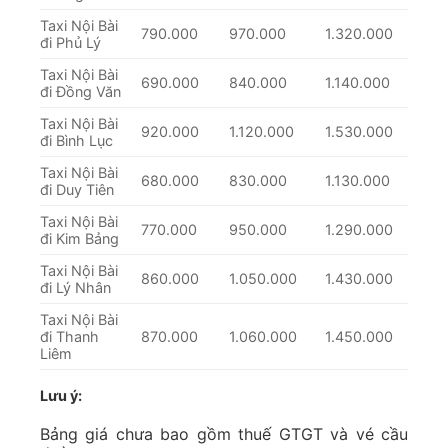
Taxi Nội Bài
790.000
970.000
1.320.000
đi Phủ Lý
Taxi Nội Bài
690.000
840.000
1.140.000
đi Đồng Văn
Taxi Nội Bài
920.000
1.120.000
1.530.000
đi Bình Lục
Taxi Nội Bài
680.000
830.000
1.130.000
đi Duy Tiên
Taxi Nội Bài
770.000
950.000
1.290.000
đi Kim Bảng
Taxi Nội Bài
860.000
1.050.000
1.430.000
đi Lý Nhân
Taxi Nội Bài
đi Thanh
870.000
1.060.000
1.450.000
Liêm
Lưu ý:
Bảng giá chưa bao gồm thuế GTGT và vé cầu