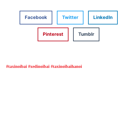
Facebook
Twitter
LinkedIn
Pinterest
Tumblr
#taxinoibai #xedinoibai #taxinoibaihanoi
Đặt xe qua App
Từ 08h00 đến 16h00 được giảm giá và nhiều
ưu đãi khác
ĐẶT XE NGAY