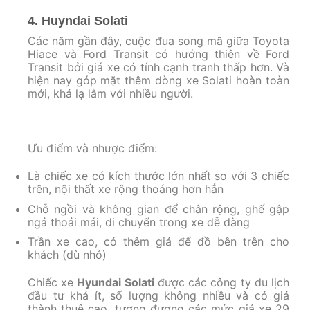
4. Huyndai Solati
Các năm gần đây, cuộc đua song mã giữa Toyota
Hiace và Ford Transit có hướng thiên về Ford
Transit bởi giá xe có tính cạnh tranh thấp hơn. Và
hiện nay góp mặt thêm dòng xe Solati hoàn toàn
mới, khá lạ lẫm với nhiều người.
Ưu điểm và nhược điểm:
Là chiếc xe có kích thước lớn nhất so với 3 chiếc
trên, nội thất xe rộng thoáng hơn hẳn
Chỗ ngồi và không gian để chân rộng, ghế gập
ngả thoải mái, di chuyển trong xe dễ dàng
Trần xe cao, có thêm giá để đồ bên trên cho
khách (dù nhỏ)
Chiếc xe
Hyundai Solati
được các công ty du lịch
đầu tư khá ít, số lượng không nhiều và có giá
thành thuê cao, tương đương các mức giá xe 29