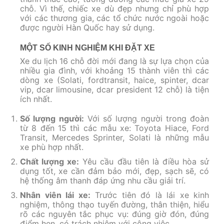
chỗ. Vì thế, chiếc xe dù đẹp nhưng chỉ phù hợp
với các thương gia, các tổ chức nước ngoài hoặc
được người Hàn Quốc hay sử dụng.
MỘT SỐ KINH NGHIỆM KHI ĐẶT XE
Xe du lịch 16 chỗ đời mới đang là sự lựa chọn của
nhiều gia đình, với khoảng 15 thành viên thì các
dòng xe (Solati, fordtransit, haice, spinter, dcar
vip, dcar limousine, dcar president 12 chỗ) là tiện
ích nhất.
Số lượng người:
Với số lượng người trong đoàn
từ 8 đến 15 thì các mẫu xe: Toyota Hiace, Ford
Transit, Mercedes Sprinter, Solati là những mẫu
xe phù hợp nhất.
Chất lượng xe:
Yêu cầu đầu tiên là điều hòa sử
dụng tốt, xe cần đảm bảo mới, đẹp, sạch sẽ, có
hệ thống âm thanh đáp ứng nhu cầu giải trí.
Nhân viên lái xe:
Trước tiên đó là lái xe kinh
nghiệm, thông thạo tuyến đường, thân thiện, hiểu
rõ các nguyên tắc phục vụ: đúng giờ đón, đúng
điểm hẹn, có trách nhiệm với công việc..