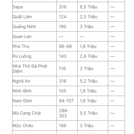
Sapa
319
6,5 Triệu
—
Quất Lâm
124
2,5 Triệu
—
Quảng Ninh
190
3 Triệu
—
Quan Lạn
—
—
—
Phú Thọ
96-99
1,9 Triệu
—
Pù Luông
143
2,8 Triệu
—
Nhà Thờ Đá Phát
116
2 Triệu
—
Diệm
Nghệ An
316
5,2 Triệu
—
Ninh Bình
105
1,8 Triệu
—
Nam Định
84-107
1,8 Triệu
—
288-
Mù Cang Chải
5,5 Triệu
—
352
Mộc Châu
186
3 Triệu
—