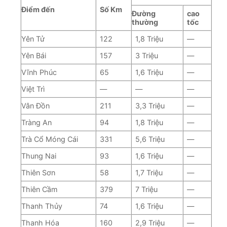
Điểm đến
Số Km
Đường
cao
thường
tốc
Yên Tử
122
1,8 Triệu
—
Yên Bái
157
3 Triệu
—
Vĩnh Phúc
65
1,6 Triệu
—
Việt Trì
—
—
—
Vân Đồn
211
3,3 Triệu
—
Tràng An
94
1,8 Triệu
—
Trà Cổ Móng Cái
331
5,6 Triệu
—
Thung Nai
93
1,6 Triệu
—
Thiên Sơn
58
1,7 Triệu
—
Thiên Cầm
379
7 Triệu
—
Thanh Thủy
74
1,6 Triệu
—
Thanh Hóa
160
2,9 Triệu
—