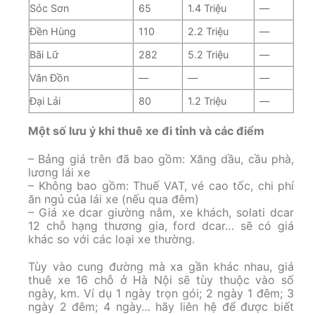
Sóc Sơn
65
1.4 Triệu
—
Đền Hùng
110
2.2 Triệu
—
Bãi Lữ
282
5.2 Triệu
—
Vân Đồn
—
—
—
Đại Lải
80
1.2 Triệu
—
Một số lưu ý khi thuê xe đi tỉnh và các điểm
– Bảng giá trên đã bao gồm: Xăng dầu, cầu phà,
lương lái xe
– Không bao gồm: Thuế VAT, vé cao tốc, chi phí
ăn ngủ của lái xe (nếu qua đêm)
– Giá xe dcar giường nằm, xe khách, solati dcar
12 chỗ hạng thương gia, ford dcar… sẽ có giá
khác so với các loại xe thường.
Tùy vào cung đường mà xa gần khác nhau, giá
thuê xe 16 chỗ ở Hà Nội sẽ tùy thuộc vào số
ngày, km. Ví dụ 1 ngày trọn gói; 2 ngày 1 đêm; 3
ngày 2 đêm; 4 ngày… hãy liên hệ để được biết