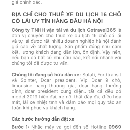
giá chính xác.
ĐỊA CHỈ CHO THUÊ XE DU LỊCH 16 CHỖ
CÓ LÁI UY TÍN HÀNG ĐẦU HÀ NỘI
Công ty TNHH vận tải và du lịch Gotravel365
là
đơn vị chuyên cho thuê xe du lịch 16 chỗ có lái
và tự lái được rất nhiều doanh nghiệp hà nội đánh
giá cao về chất lượng. Sản phẩm đúng như cam
kết, lượng khách dang dần lớn, ổn định. Vậy nên,
nếu bạn có bất cứ nhu cầu nào, kết nối nhanh với
chúng tôi để được tư vấn.
Chúng tôi đang sở hữu dàn xe:
Solati, Fordtransit
và Spinter, Dcar president, Vip Dcar 9 chỗ,
limousine hạng thương gia, dcar hạng thưởng
đỉnh, dcar president cung điện.. tất cả đều có
model 2019 hiện đại, xe nội thất đầy đủ, điều hòa
mát, lái xe nhiệt tình và đảm bảo mọi quy tắc an
toàn khi phục vụ khách hàng.
Các bước hướng dẫn đặt xe
Bước 1:
Nhấc máy và gọi đến số Hotline
0969