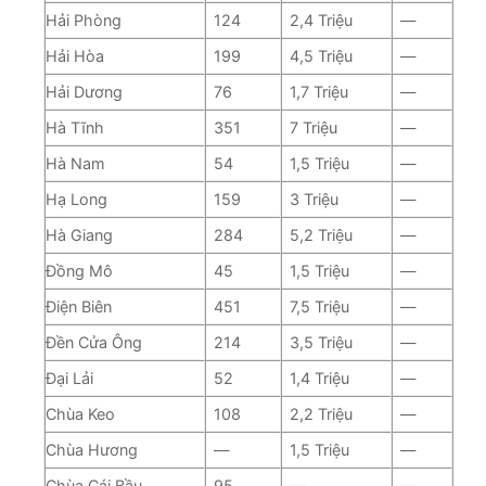
Hải Phòng
124
2,4 Triệu
—
Hải Hòa
199
4,5 Triệu
—
Hải Dương
76
1,7 Triệu
—
Hà Tĩnh
351
7 Triệu
—
Hà Nam
54
1,5 Triệu
—
Hạ Long
159
3 Triệu
—
Hà Giang
284
5,2 Triệu
—
Đồng Mô
45
1,5 Triệu
—
Điện Biên
451
7,5 Triệu
—
Đền Cửa Ông
214
3,5 Triệu
—
Đại Lải
52
1,4 Triệu
—
Chùa Keo
108
2,2 Triệu
—
Chùa Hương
—
1,5 Triệu
—
Chùa Cái Bầu
95
—
—