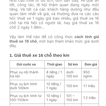
Nhu cầu thuê đi du lịch, đón sân bay, về quê ăn
tết, công tác, lễ hội thăm quan đang ngày một
tăng. Và tất cả các khách hàng dường như đều
quan tâm nhất về giá, và thường đưa ra các câu
hỏi: thuê xe 1 ngày giá bao nhiêu, giá thuê xe 16
chỗ tại Hà Nội có người lái, hay giá thuê xe 16
chỗ 2 ngày 1 đêm…
Vậy làm thế nào để có công thức
cách tính giá
thuê xe 16 chỗ
, mời bạn tham khảo mức giá dưới
đây.
1. Giá thuê xe 16 chỗ theo km
Gói cước xe
Thời gian
Số km
Đơn giá
Phục vụ nội thành
8 tiếng / 1
dưới
950
hà nội
ngày
100 km
nghìn
Phục vụ lịch trình
10 tiếng /
100 km
1.1 triệu
dưới 100km
1 ngày
Phục vụ lịch trình từ
10 tiếng /
101 –
1.2 triệu
100-150km
1 ngày
150 km