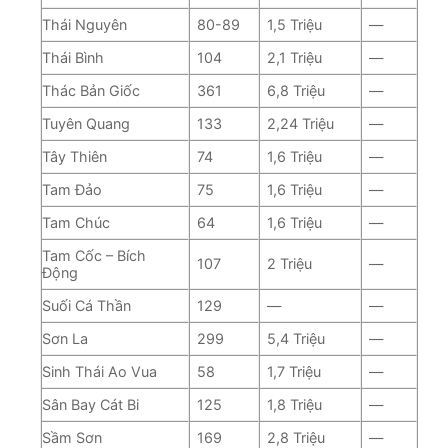
Thái Nguyên
80-89
1,5 Triệu
—
Thái Bình
104
2,1 Triệu
—
Thác Bản Giốc
361
6,8 Triệu
—
Tuyên Quang
133
2,24 Triệu
—
Tây Thiên
74
1,6 Triệu
—
Tam Đảo
75
1,6 Triệu
—
Tam Chúc
64
1,6 Triệu
—
Tam Cốc – Bích
107
2 Triệu
—
Động
Suối Cá Thần
129
—
—
Sơn La
299
5,4 Triệu
—
Sinh Thái Ao Vua
58
1,7 Triệu
—
Sân Bay Cát Bi
125
1,8 Triệu
—
Sầm Sơn
169
2,8 Triệu
—