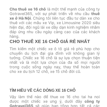
Cho thuê xe 16 chỗ
là một thế mạnh của công ty
Gotravel365, với sự phát triển về nhu cầu
thuê
xe ở Hà Nội
. Chúng tôi liên tục đầu tư dàn xe cho
thuê với các mẫu xe Vip, xe Limousine 2020 siêu
hiện đại, đội ngũ lái xe dầy dạn kinh nghiệm nhằm
đáp ứng nhu cầu ngày càng cao của các khách
hàng.
CHO THUÊ XE 16 CHỖ GIÁ RẺ NHẤT
Tìm kiếm một chiếc xe ô tô giá rẻ phù hợp cho
chuyến du lịch đại gia đình với không gian lý
tưởng. Chiếc xe 16 chỗ là sự lựa chọn thuận tiện
nhất và là một lựa chọn của đa số mọi người
trong cuộc sống ngày nay, thay thế hoàn toàn
cho xe du lịch 12 chỗ, xe 15 chỗ đời cũ.
TÌM HIỀU VỀ CÁC DÒNG XE 16 CHỖ
Vậy làm thế nào để thue xe 16 cho tai ha noi
được một chiếc xe ưng ý, dưới đây
công ty
Gotravel365
sẽ giúp bạn tổng hợp tất cả các