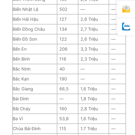
Biển Nhật Lệ
502
—
—
Biển Hải Hậu
127
2,6 Triệu
—
Biển Đồng Châu
134
2,7 Triệu
—
Biển Đồ Sơn
122
2,6 Triệu
—
Bến En
206
3,3 Triệu
—
Bến Bính
116
2,3 Triệu
—
Bắc Ninh
40
—
—
Bắc Kạn
190
—
—
Bắc Giang
66,5
1,6 Triệu
—
Bái Đính
—
1,8 Triệu
—
Bãi Cháy
160
2,8 Triệu
—
Ba Vì
53,8
1,6 Triệu
—
Chùa Bái Đính
115
1.7 Triệu
—