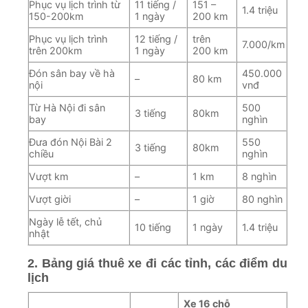
Phục vụ lịch trình từ
11 tiếng /
151 –
1.4 triệu
150-200km
1 ngày
200 km
Phục vụ lịch trình
12 tiếng /
trên
7.000/km
trên 200km
1 ngày
200 km
Đón sân bay về hà
450.000
–
80 km
nội
vnđ
Từ Hà Nội đi sân
500
3 tiếng
80km
bay
nghìn
Đưa đón Nội Bài 2
550
3 tiếng
80km
chiều
nghìn
Vượt km
–
1 km
8 nghìn
Vượt giời
–
1 giờ
80 nghìn
Ngày lễ tết, chủ
10 tiếng
1 ngày
1.4 triệu
nhật
2. Bảng giá thuê xe đi các tỉnh, các điểm du
lịch
Xe 16 chỗ