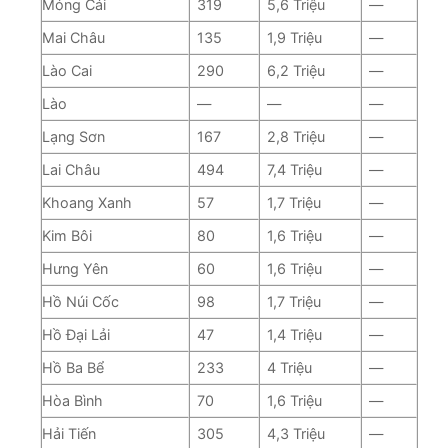
Móng Cái
319
5,6 Triệu
—
Mai Châu
135
1,9 Triệu
—
Lào Cai
290
6,2 Triệu
—
Lào
—
—
—
Lạng Sơn
167
2,8 Triệu
—
Lai Châu
494
7,4 Triệu
—
Khoang Xanh
57
1,7 Triệu
—
Kim Bôi
80
1,6 Triệu
—
Hưng Yên
60
1,6 Triệu
—
Hồ Núi Cốc
98
1,7 Triệu
—
Hồ Đại Lải
47
1,4 Triệu
—
Hồ Ba Bể
233
4 Triệu
—
Hòa Bình
70
1,6 Triệu
—
Hải Tiến
305
4,3 Triệu
—