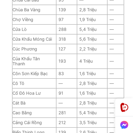
Chùa Ba Vàng
139
2,8 Triệu
—
Chợ Viềng
97
1,9 Triệu
—
Cửa Lò
288
5,4 Triệu
—
Cửa Khẩu Móng Cái
318
5,6 Triệu
—
Cúc Phương
127
2,2 Triệu
—
Của Khẩu Tân
193
4 Triệu
—
Thanh
Côn Sơn Kiếp Bạc
83
1,6 Triệu
—
Cô Tô
—
2,8 Triệu
—
Cố Đô Hoa Lư
91
1,6 Triệu
—
Cát Bà
—
2,8 Triệu
—
Cao Bằng
281
5,4 Triệu
—
Cảng Cái Rồng
212
3,5 Triệu
—
Biển Thịnh Long
139
2,6 Triệu
—