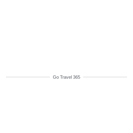
Đặt xe qua App
Từ 08h00 đến 16h00 được giảm giá và nhiều
ưu đãi khác
ĐẶT XE NGAY
Go Travel 365