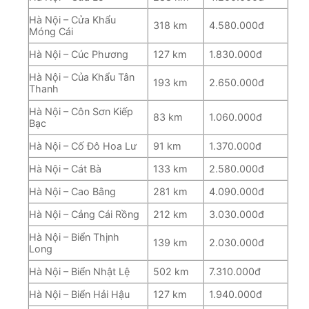
Hà Nội – Cửa Khẩu
318 km
4.580.000đ
Móng Cái
Hà Nội – Cúc Phương
127 km
1.830.000đ
Hà Nội – Của Khẩu Tân
193 km
2.650.000đ
Thanh
Hà Nội – Côn Sơn Kiếp
83 km
1.060.000đ
Bạc
Hà Nội – Cố Đô Hoa Lư
91 km
1.370.000đ
Hà Nội – Cát Bà
133 km
2.580.000đ
Hà Nội – Cao Bằng
281 km
4.090.000đ
Hà Nội – Cảng Cái Rồng
212 km
3.030.000đ
Hà Nội – Biển Thịnh
139 km
2.030.000đ
Long
Hà Nội – Biển Nhật Lệ
502 km
7.310.000đ
Hà Nội – Biển Hải Hậu
127 km
1.940.000đ