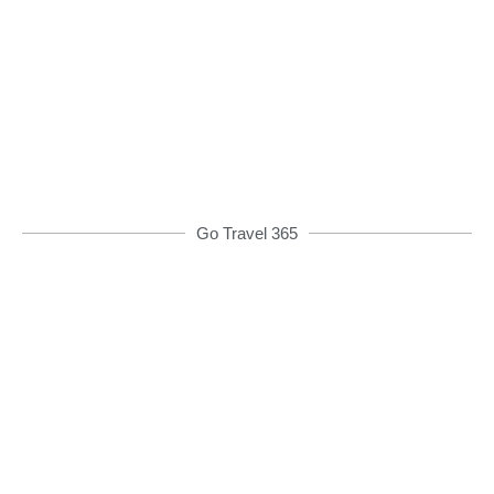
Từ 08h00 đến 16h00 được giảm giá và nhiều
ưu đãi khác
ĐẶT XE NGAY
Go Travel 365