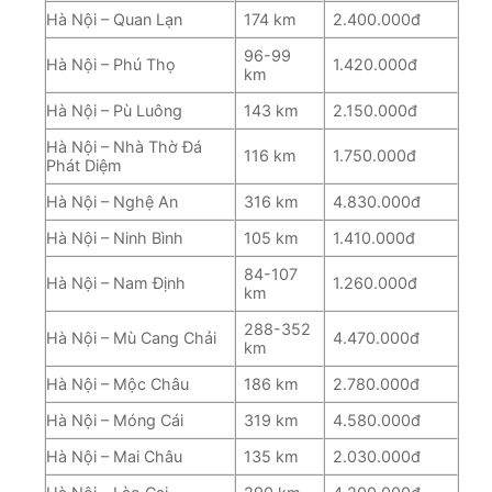
Hà Nội – Quan Lạn
174 km
2.400.000đ
96-99
Hà Nội – Phú Thọ
1.420.000đ
km
Hà Nội – Pù Luông
143 km
2.150.000đ
Hà Nội – Nhà Thờ Đá
116 km
1.750.000đ
Phát Diệm
Hà Nội – Nghệ An
316 km
4.830.000đ
Hà Nội – Ninh Bình
105 km
1.410.000đ
84-107
Hà Nội – Nam Định
1.260.000đ
km
288-352
Hà Nội – Mù Cang Chải
4.470.000đ
km
Hà Nội – Mộc Châu
186 km
2.780.000đ
Hà Nội – Móng Cái
319 km
4.580.000đ
Hà Nội – Mai Châu
135 km
2.030.000đ