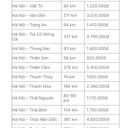
Hà Nội – Việt Trì
90 km
1.220.000đ
Hà Nội – Vân Đồn
211 km
3.010.000đ
Hà Nội – Tràng An
94 km
1.410.000đ
Hà Nội – Trà Cổ Móng
331 km
4.760.000đ
Cái
Hà Nội – Thung Nai
93 km
1.400.000đ
Hà Nội – Thiên Sơn
58 km
920.000đ
Hà Nội – Thiên Cầm
379 km
5.410.000đ
Hà Nội – Thanh Thủy
74 km
1050.000đ
Hà Nội – Thanh Hóa
160 km
2.340.000đ
80-89
Hà Nội – Thái Nguyên
1.170.000đ
km
Hà Nội – Thái Bình
104 km
1.750.000đ
Hà Nội – Thác Bản Giốc
361 km
4.850.000đ