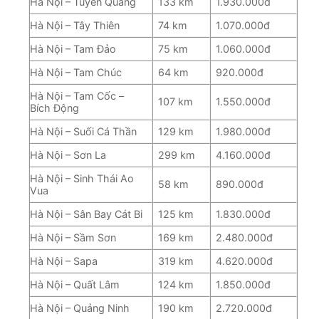
Hà Nội – Tuyên Quang
133 km
1.930.000đ
Hà Nội – Tây Thiên
74 km
1.070.000đ
Hà Nội – Tam Đảo
75 km
1.060.000đ
Hà Nội – Tam Chúc
64 km
920.000đ
Hà Nội – Tam Cốc –
107 km
1.550.000đ
Bích Động
Hà Nội – Suối Cá Thần
129 km
1.980.000đ
Hà Nội – Sơn La
299 km
4.160.000đ
Hà Nội – Sinh Thái Ao
58 km
890.000đ
Vua
Hà Nội – Sân Bay Cát Bi
125 km
1.830.000đ
Hà Nội – Sầm Sơn
169 km
2.480.000đ
Hà Nội – Sapa
319 km
4.620.000đ
Hà Nội – Quất Lâm
124 km
1.850.000đ
Hà Nội – Quảng Ninh
190 km
2.720.000đ