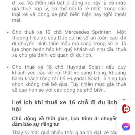
đi xa. Và điểm nổi bật ở dòng xe này là có mức
giá thuê hợp lý, có thể nói là rẻ nhất trong các
loại xe và dòng xe phổ biến hiện nay.ngồi thoải
mái.
Cho thuê xe 16 chỗ Mercesdes Sprinter: Một
thương hiệu xe của Đức có hệ số an toàn cao khi
di chuyển, hình thức mẫu mã sang trọng sẽ là là
lựa chọn hoàn hảo khi quý khách có nhu cầu thuê
xe cho giá đình, cơ quan đi du lịch.
Cho thuê xe 16 chỗ Huyndai Solati: nếu quý
khách yêu cầu về nội thất xe sang trọng, khoang
hành khách rộng rãi thì Huyndai Solati là 1 sự lựa
chọn không thể bỏ qua. Tuy nhiên mức giá thuê
sẽ cao hơn so với các dòng xe phổ biến.
Lợi ích khi thuê xe 16 chỗ đi du lịch, lễ
hội
Chủ động về thời gian, lịch trình di chuyển và
đảm bảo sự riêng tư
Thay vì mất quá nhiều thời gian để đặt vé tàu xe,