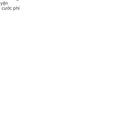
uyện
a cước phí