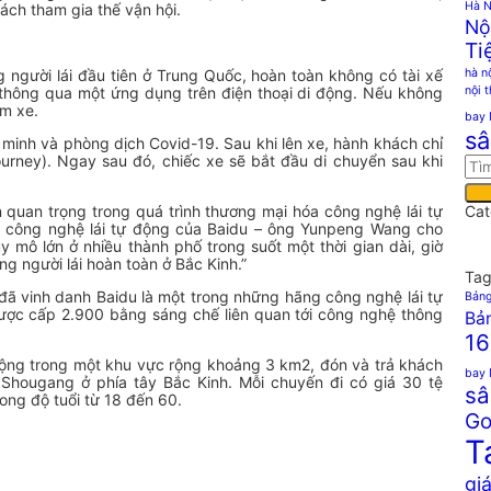
Hà N
ách tham gia thế vận hội.
Nộ
Ti
g người lái đầu tiên ở Trung Quốc, hoàn toàn không có tài xế
hà n
 thông qua một ứng dụng trên điện thoại di động. Nếu không
nội 
ìm xe.
bay 
sâ
inh và phòng dịch Covid-19. Sau khi lên xe, hành khách chỉ
ourney). Ngay sau đó, chiếc xe sẽ bắt đầu di chuyển sau khi
ần quan trọng trong quá trình thương mại hóa công nghệ lái tự
Cat
n công nghệ lái tự động của Baidu – ông Yunpeng Wang cho
y mô lớn ở nhiều thành phố trong suốt một thời gian dài, giờ
ng người lái hoàn toàn ở Bắc Kinh.”
Tag
đã vinh danh Baidu là một trong những hãng công nghệ lái tự
Bảng
được cấp 2.900 bằng sáng chế liên quan tới công nghệ thông
Bản
16
 động trong một khu vực rộng khoảng 3 km2, đón và trả khách
bay 
 Shougang ở phía tây Bắc Kinh. Mỗi chuyến đi có giá 30 tệ
sâ
ong độ tuổi từ 18 đến 60.
Go
T
giá