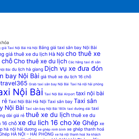
khóa
Bảng giá taxi sân bay Nội Bài
 giá Taxi Nội Bài Hà Nội
cho thuê xe
g giá thuê xe du lịch Hà Nội
 chỗ
Cho thuê xe du lịch
Các hãng taxi đi sân
Dịch vụ xe đưa đón
du lịch hà giang
Nội Bài
n bay Nội Bài
giá thuê xe du lịch 16 chỗ
travel365
Grab taxi sân bay Nội Bài
Taxi hà nội hải phòng
axi Nội Bài
taxi nội bài
Taxi Nội Bài Airport
Taxi sân
 rẻ
Taxi Nội Bài Hà Nội
Taxi sân bay
y Nội Bài
taxi
Taxi sân bay Nội Bài 180k
taxi đường dài
thuê xe du lịch
thuê xe du
ng dài giá rẻ
xe du lich 16 cho
Xe Ghép
h 16 chỗ
xe
p hà nội hải dương
xe ghép thanh hoá
xe ghép ninh bình
Ghép HÀ NỘI – HẢI PHÒNG
xe hà nội thanh hoá
Xe khách