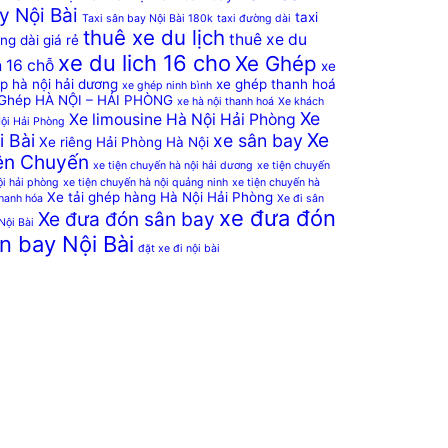
y Nội Bài
taxi
Taxi sân bay Nội Bài 180k
taxi đường dài
thuê xe du lịch
thuê xe du
ng dài giá rẻ
xe du lich 16 cho
Xe Ghép
h 16 chỗ
xe
p hà nội hải dương
xe ghép thanh hoá
xe ghép ninh bình
Ghép HÀ NỘI – HẢI PHÒNG
xe hà nội thanh hoá
Xe khách
Xe
Xe limousine Hà Nội Hải Phòng
ội Hải Phòng
Xe
i Bài
xe sân bay
Xe riêng Hải Phòng Hà Nội
ện Chuyến
xe tiện chuyến hà nội hải dương
xe tiện chuyến
ội hải phòng
xe tiện chuyến hà nội quảng ninh
xe tiện chuyến hà
Xe tải ghép hàng Hà Nội Hải Phòng
thanh hóa
Xe đi sân
xe đưa đón
Xe đưa đón sân bay
Nội Bài
n bay Nội Bài
đặt xe đi nội bài