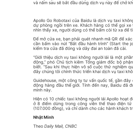
và năm sau sẽ bắt đầu dùng dịch vụ này để chở kh
Apollo Go Robotaxi của Baidu là dịch vụ taxi khôn
dự phòng ngồi trên xe. Khách hàng có thể gọi xe
nhìn thấy xe, người dùng có thể bấm còi từ xa để t
Để mở cửa xe, bạn phải quét nhanh mã QR để xác m
cần bấm vào nút “Bắt đầu hành trình” (Start the j
kiểm tra cửa đã đóng và dây đai an toàn đã cài.
“Giới thiệu dịch vụ taxi không người lái là một ph
động,” phó Chủ tịch kiêm Tổng giám đốc bộ phậ
biết. “Sau khi thực hiện vô số cuộc thử nghiệm qu
đây chúng tôi chính thức triển khai dịch vụ taxi khô
Guidehouse, một công ty tư vấn quốc tế, gần đây 
động hàng đầu thế giới. Tính đến nay, Baidu đã 
minh này.
Hiện có 10 chiếc taxi không người lái Apollo hoạt
ở 8 điểm dừng trong công viên thể thao điện tử
(107.000 đồng), và chỉ dành cho các hành khách tr
Nhật Minh
Theo
Daily Mail, CNBC