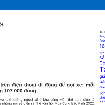
ời
Từ 
Bảng
Bản
16
bay 
sâ
Go
T
giá
ba
rên điện thoại di động để gọi xe; mỗi
đườ
g 107.000 đồng.
lịc
ghé
vụ taxi không người lái ở khu công viên thể thao điện tử
Xe 
g những nơi sẽ diễn ra Thế vận hội Mùa đông Bắc Kinh 2022,