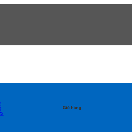
3
Giỏ hàng
3
23