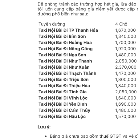
Để phòng tránh các trường hợp hét giá, lừa đảo 
tôi luôn cung cấp bảng giá niêm yết được cập n
đường phổ biến như sau:
Tuyến đường
4 Chỗ
Taxi Nội Bài Đi TP Thanh Hóa
1,670,000
Taxi Nội Bài Đi Bỉm Sơn
1,340,000
Taxi Nội Bài Đi Hoằng Hóa
1,700,000
Taxi Nội Bài Đi Nông Cống
1,920,000
Taxi Nội Bài Đi Nga Sơn
1,480,000
Taxi Nội Bài Đi Như Thanh
2,050,000
Taxi Nội Bài Đi Như Xuân
2,370,000
Taxi Nội Bài Đi Thạch Thành
1,470,000
Taxi Nội Bài Đi Triệu Sơn
1,800,000
Taxi Nội Bài Đi Thiệu Hóa
1,840,000
Taxi Nội Bài Đi Tĩnh Gia
2,050,000
Taxi Nội Bài Đi Vĩnh Lộc
1,640,000
Taxi Nội Bài Đi Yên Định
1,690,000
Taxi Nội Bài Đi Cẩm Thủy
1,480,000
Taxi Nội Bài Đi Hậu Lộc
1,570,000
Lưu ý:
Bảng giá chưa bao gồm thuế GTGT và vé 