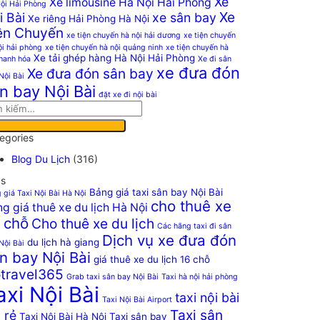
Xe
Xe limousine Hà Nội Hải Phòng
ội Hải Phòng
Xe
i Bài
xe sân bay
Xe riêng Hải Phòng Hà Nội
ện Chuyến
xe tiện chuyến hà nội hải dương
xe tiện chuyến
ội hải phòng
xe tiện chuyến hà nội quảng ninh
xe tiện chuyến hà
Xe tải ghép hàng Hà Nội Hải Phòng
thanh hóa
Xe đi sân
xe đưa đón
Xe đưa đón sân bay
Nội Bài
n bay Nội Bài
đặt xe đi nội bài
egories
Blog Du Lịch
(316)
s
Bảng giá taxi sân bay Nội Bài
 giá Taxi Nội Bài Hà Nội
cho thuê xe
g giá thuê xe du lịch Hà Nội
 chỗ
Cho thuê xe du lịch
Các hãng taxi đi sân
Dịch vụ xe đưa đón
du lịch hà giang
Nội Bài
n bay Nội Bài
giá thuê xe du lịch 16 chỗ
travel365
Grab taxi sân bay Nội Bài
Taxi hà nội hải phòng
axi Nội Bài
taxi nội bài
Taxi Nội Bài Airport
Taxi sân
 rẻ
Taxi Nội Bài Hà Nội
Taxi sân bay