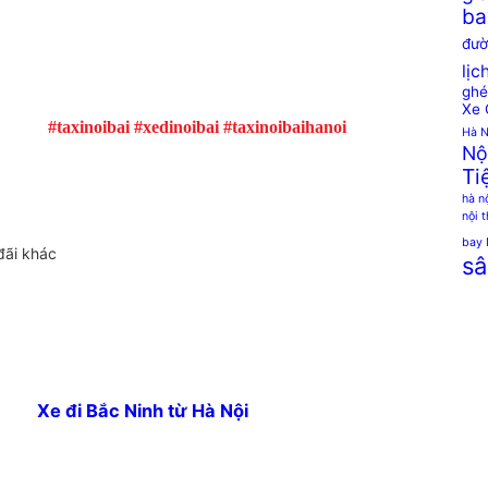
ba
đườ
lịc
ghé
Xe 
#taxinoibai #xedinoibai #taxinoibaihanoi
Hà N
Nộ
Ti
hà n
nội 
bay 
đãi khác
sâ
Xe đi Bắc Ninh từ Hà Nội