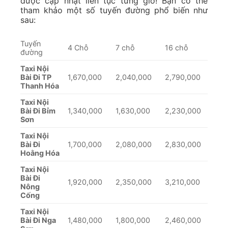
được cập nhật liên tục từng giờ! Bạn có thể
tham khảo một số tuyến đường phổ biến như
sau:
Tuyến
4 Chỗ
7 chỗ
16 chỗ
đường
Taxi Nội
Bài Đi TP
1,670,000
2,040,000
2,790,000
Thanh Hóa
Taxi Nội
Bài Đi Bỉm
1,340,000
1,630,000
2,230,000
Sơn
Taxi Nội
Bài Đi
1,700,000
2,080,000
2,830,000
Hoằng Hóa
Taxi Nội
Bài Đi
1,920,000
2,350,000
3,210,000
Nông
Cống
Taxi Nội
Bài Đi Nga
1,480,000
1,800,000
2,460,000