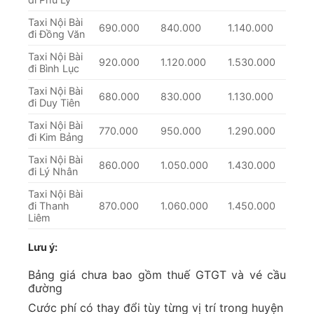
Taxi Nội Bài
690.000
840.000
1.140.000
đi Đồng Văn
Taxi Nội Bài
920.000
1.120.000
1.530.000
đi Bình Lục
Taxi Nội Bài
680.000
830.000
1.130.000
đi Duy Tiên
Taxi Nội Bài
770.000
950.000
1.290.000
đi Kim Bảng
Taxi Nội Bài
860.000
1.050.000
1.430.000
đi Lý Nhân
Taxi Nội Bài
đi Thanh
870.000
1.060.000
1.450.000
Liêm
Lưu ý:
Bảng giá chưa bao gồm thuế GTGT và vé cầu
đường
Cước phí có thay đổi tùy từng vị trí trong huyện