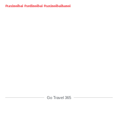
#taxinoibai #xedinoibai #taxinoibaihanoi
Đặt xe qua App
Từ 08h00 đến 16h00 được giảm giá và nhiều
ưu đãi khác
ĐẶT XE NGAY
Go Travel 365