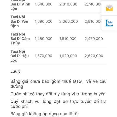
Bài Đi Vĩnh
1,640,000
2,010,000
2,740,000
Lộc
Taxi Nội
Bài Đi Yên
1,690,000
2,060,000
2,810,000
Định
Taxi Nội
Bài Đi Cẩm
1,480,000
1,810,000
2,470,000
Thủy
Taxi Nội
Bài Đi Hậu
1,570,000
1,920,000
2,620,000
Lộc
Lưu ý:
Bảng giá chưa bao gồm thuế GTGT và vé cầu
đường
Cước phí có thay đổi tùy từng vị trí trong huyện
Quý khách vui lòng đặt xe trực tuyến để tra
cước phí
Bảng giá không áp dụng cho lễ tết